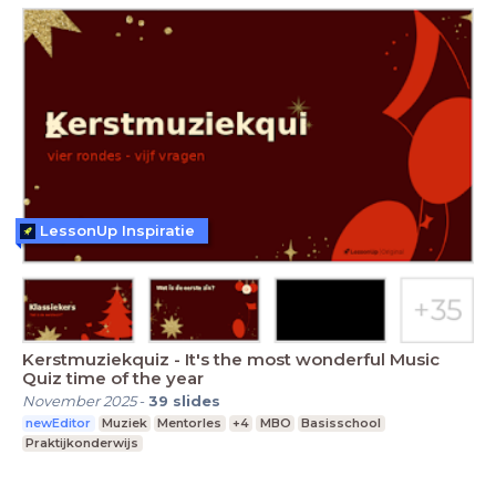
LessonUp Inspiratie
Kerstmuziekquiz - It's the most wonderful Music
Quiz time of the year
November 2025
-
39
slides
newEditor
Muziek
Mentorles
+4
MBO
Basisschool
Praktijkonderwijs