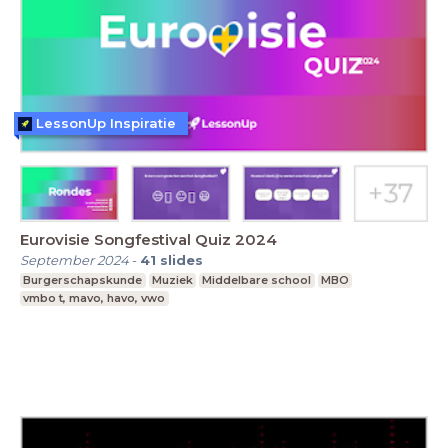
LessonUp Inspiratie
Eurovisie Songfestival Quiz 2024
September 2024
-
41
slides
Burgerschapskunde
Muziek
Middelbare school
MBO
vmbo t, mavo, havo, vwo