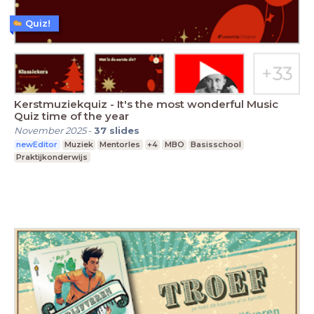
Quiz!
Kerstmuziekquiz - It's the most wonderful Music
Quiz time of the year
November 2025
-
37
slides
newEditor
Muziek
Mentorles
+4
MBO
Basisschool
Praktijkonderwijs