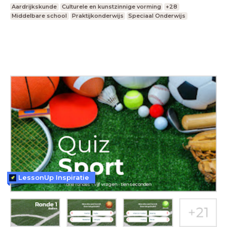
Aardrijkskunde
Culturele en kunstzinnige vorming
+28
Middelbare school
Praktijkonderwijs
Speciaal Onderwijs
LessonUp Inspiratie