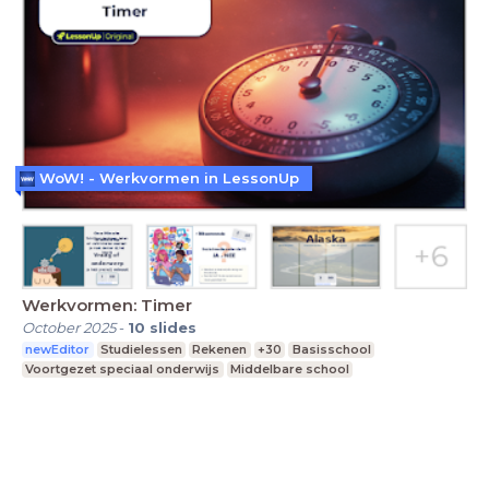
WoW! - Werkvormen in LessonUp
Werkvormen: Timer
October 2025
-
10
slides
newEditor
Studielessen
Rekenen
+30
Basisschool
Voortgezet speciaal onderwijs
Middelbare school