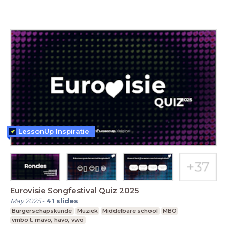
LessonUp Inspiratie
Eurovisie Songfestival Quiz 2025
May 2025
-
41
slides
Burgerschapskunde
Muziek
Middelbare school
MBO
vmbo t, mavo, havo, vwo