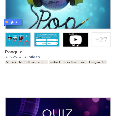
Quiz!
Popquiz
July 2024
-
31
slides
Muziek
Middelbare school
vmbo t, mavo, havo, vwo
Leerjaar 1-6