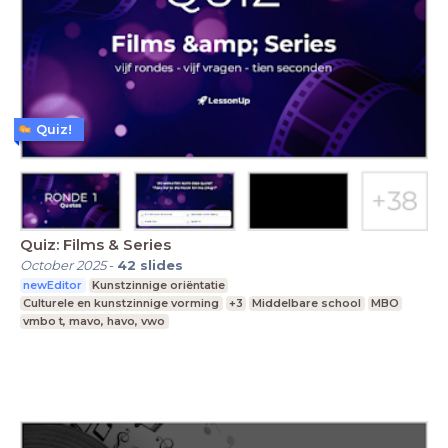
Quiz!
Quiz: Films & Series
October 2025
-
42
slides
newEditor
Kunstzinnige oriëntatie
Culturele en kunstzinnige vorming
+3
Middelbare school
MBO
vmbo t, mavo, havo, vwo