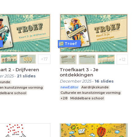
Troef
art 2 - Drijfveren
Troefkaart 3 - Je
ontdekkingen
r 2025
-
21
slides
December 2025
-
16
slides
skunde
newEditor
Aardrijkskunde
 en kunstzinnige vorming
Culturele en kunstzinnige vorming
delbare school
+28
Middelbare school
nderwijs
Praktijkonderwijs
 Onderwijs
Speciaal Onderwijs