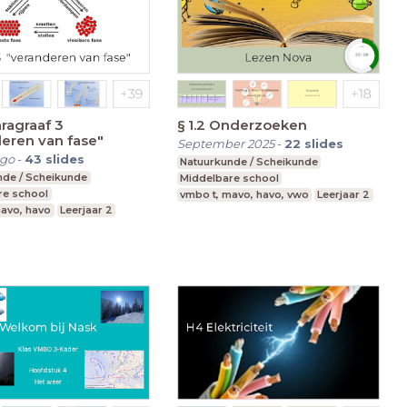
aragraaf 3
§ 1.2 Onderzoeken
eren van fase"
September 2025
-
22
slides
ago
-
43
slides
Natuurkunde / Scheikunde
nde / Scheikunde
Middelbare school
re school
vmbo t, mavo, havo, vwo
Leerjaar 2
mavo, havo
Leerjaar 2