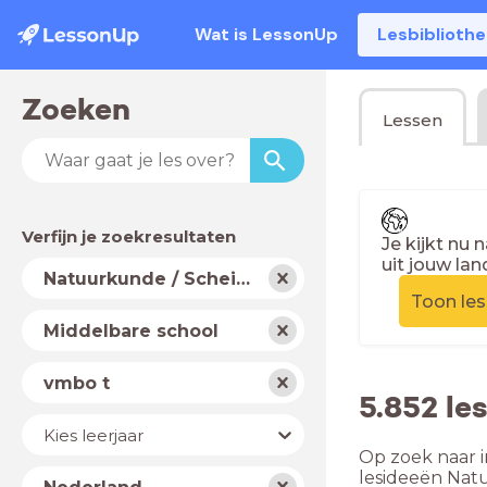
Wat is LessonUp
Lesbiblioth
Zoeken
Lessen
Verfijn je zoekresultaten
Je kijkt nu 
uit jouw lan
Vak
Natuurkunde / Scheikunde
Toon le
Schooltype
Middelbare school
Niveau
vmbo t
5.852 le
Jaar
Kies leerjaar
Op zoek naar i
Land
lesideeën Nat