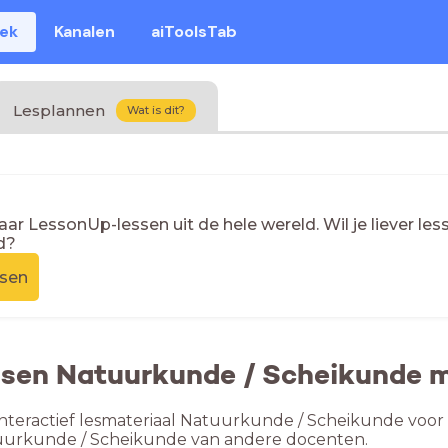
eek
Kanalen
aiToolsTab
Lesplannen
Wat is dit?
naar LessonUp-lessen uit de hele wereld. Wil je liever l
d?
ssen
ssen Natuurkunde / Scheikunde m
nteractief lesmateriaal Natuurkunde / Scheikunde voor 
uurkunde / Scheikunde van andere docenten.