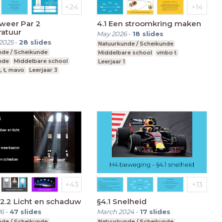
weer Par 2
4.1 Een stroomkring maken
atuur
May 2026
-
18
slides
2025
-
28
slides
Natuurkunde / Scheikunde
nde / Scheikunde
Middelbare school
vmbo t
nde
Middelbare school
Leerjaar 1
, t, mavo
Leerjaar 3
H2.2 Licht en schaduw
§4.1 Snelheid
26
-
47
slides
March 2024
-
17
slides
nde / Scheikunde
Natuurkunde / Scheikunde