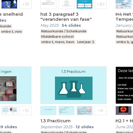
e snelheid
hst 3 paragraaf 3
H4 Het 
"veranderen van fase"
Temper
ides
May 2023
-
34
slides
January 
ikunde
Natuurkunde / Scheikunde
Natuurku
vmbo t, vwo
Middelbare school
Natuurku
vmbo t, mavo, havo
Leerjaar 2
vmbo k, g
1.3 Practicum
H2.1 + 
19
slides
September 2025
-
12
slides
June 20
ikunde
Natuurkunde / Scheikunde
Natuurku