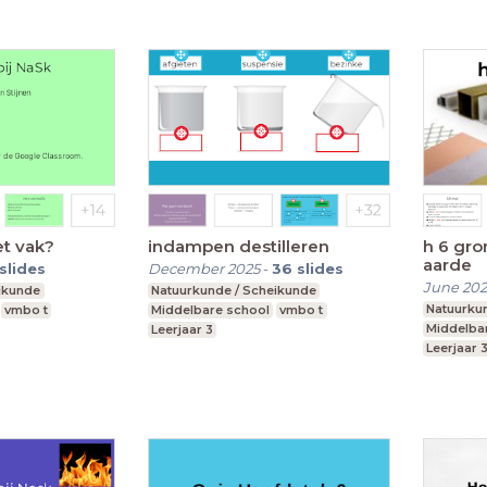
et vak?
indampen destilleren
h 6 gro
aarde
slides
December 2025
-
36
slides
June 20
ikunde
Natuurkunde / Scheikunde
Natuurku
vmbo t
Middelbare school
vmbo t
Middelba
Leerjaar 3
Leerjaar 