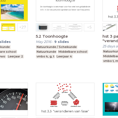
5.2 Toonhoogte
hst 3 p
"verand
slides
May 2016
-
9
slides
25 days 
ikunde
Natuurkunde / Scheikunde
Natuurku
are school
Natuurkunde
Middelbare school
Middelba
 vwo
Leerjaar 2
vmbo k, g, t
Leerjaar 4
vmbo t, 