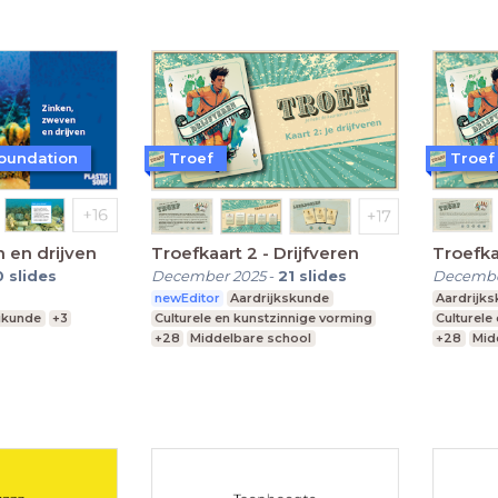
Foundation
Troef
Troef
 en drijven
Troefkaart 2 - Drijfveren
Troefka
0
slides
December 2025
-
21
slides
Decembe
newEditor
Aardrijkskunde
Aardrijk
ikunde
+3
Culturele en kunstzinnige vorming
Culturele
+28
Middelbare school
+28
Mid
, vwo
Praktijkonderwijs
Praktijko
Speciaal Onderwijs
Speciaal