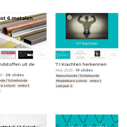
ndstoffen uit de
7.1 Krachten herkennen
May 2025
-
19
slides
26
-
28
slides
Natuurkunde / Scheikunde
nde / Scheikunde
Middelbare school
vmbo t
re school
vmbo t
Leerjaar 2
3