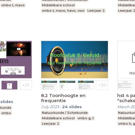
vmbo t, mavo
Middelbare school
Middelba
vmbo t, mavo, havo, vwo
Leerjaar 2
Leerjaar 
8.2 Toonhoogte en
hst 4 p
frequentie
"schake
slides
July 2023
-
24
slides
March 2
ikunde
Natuurkunde / Scheikunde
Natuurku
vmbo
Middelbare school
vmbo g, t
Middelba
Leerjaar 2
vmbo k, g