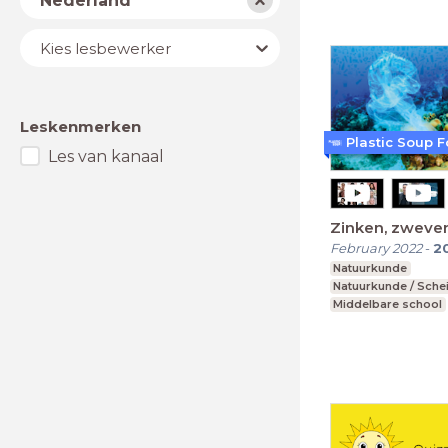
Nederland
Lesbewerker
Kies lesbewerker
Leskenmerken
Plastic Soup 
Les van kanaal
Zinken, zweven
February 2022
-
2
Natuurkunde
Natuurkunde / Sche
Middelbare school
vmbo t, mavo, havo
Leerjaar 1-3