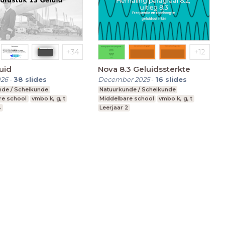
uid
Nova 8.3 Geluidssterkte
026
-
38
slides
December 2025
-
16
slides
nde / Scheikunde
Natuurkunde / Scheikunde
re school
vmbo k, g, t
Middelbare school
vmbo k, g, t
4
Leerjaar 2