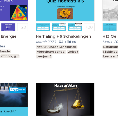
- Energie
Herhaling H6 Schakelingen
H13 Gel
March 2020
-
32
slides
March 2
des
Natuurkunde / Scheikunde
Natuurku
ikunde
Middelbare school
vmbo t
Middelba
vmbo k, g, t
Leerjaar 3
Leerjaar 