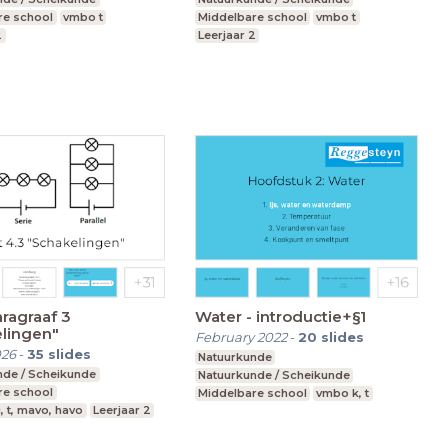
re school
vmbo t
Middelbare school
vmbo t
2
Leerjaar 2
aragraaf 3
Water - introductie+§1
lingen"
February 2022
-
20
slides
026
-
35
slides
Natuurkunde
nde / Scheikunde
Natuurkunde / Scheikunde
re school
Middelbare school
vmbo k, t
, t, mavo, havo
Leerjaar 2
Leerjaar 1