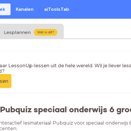
eek
Kanalen
aiToolsTab
Lesplannen
Wat is dit?
naar LessonUp-lessen uit de hele wereld. Wil je liever l
d?
ssen
 Pubquiz speciaal onderwijs 6 gro
nteractief lesmateriaal Pubquiz voor speciaal onderwijs 
centen.