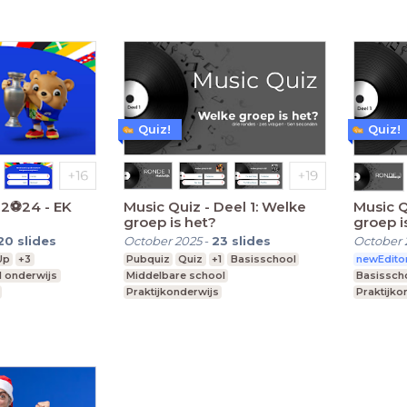
Quiz!
Quiz!
2⚽️24 - EK
Music Quiz - Deel 1: Welke
Music Q
groep is het?
groep i
20
slides
October 2025
-
23
slides
October 
Up
+3
Pubquiz
Quiz
+1
Basisschool
newEdito
l onderwijs
Middelbare school
Basissch
Praktijkonderwijs
Praktijko