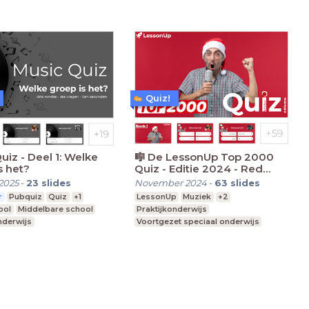
Quiz!
uiz - Deel 1: Welke
🎼 De LessonUp Top 2000
s het?
Quiz - Editie 2024 - Red
Edition (gesloten vragen)🎤
2025
-
23
slides
November 2024
-
63
slides
r
Pubquiz
Quiz
+1
LessonUp
Muziek
+2
ool
Middelbare school
Praktijkonderwijs
nderwijs
Voortgezet speciaal onderwijs
Speciaal Onderwijs