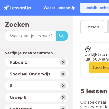
Wat is LessonUp
Lesbiblioth
Zoeken
Lessen
Verfijn je zoekresultaten
Je kijkt nu 
uit jouw lan
Vak
Pubquiz
Toon le
Schooltype
Speciaal Onderwijs
Niveau
6
5 lessen
Jaar
Groep 8
Op zoek naar i
Land
van andere do