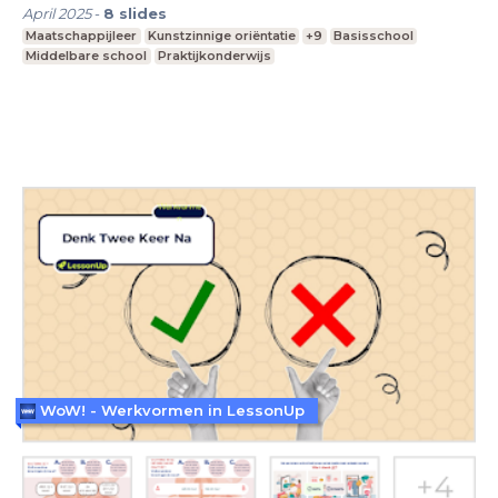
April 2025
-
8
slides
Maatschappijleer
Kunstzinnige oriëntatie
+9
Basisschool
Middelbare school
Praktijkonderwijs
WoW! - Werkvormen in LessonUp