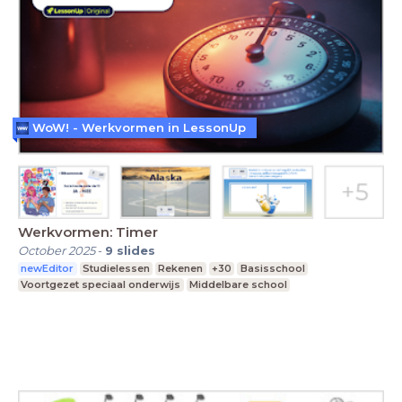
WoW! - Werkvormen in LessonUp
Werkvormen: Timer
October 2025
-
9
slides
newEditor
Studielessen
Rekenen
+30
Basisschool
Voortgezet speciaal onderwijs
Middelbare school