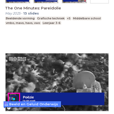
The One Minutes: Pareidolie
May 2025
-
13
slides
Beeldende vorming
Grafische techniek
+5
Middelbare school
vmbo, mavo, havo, vwo
Leerjaar 3-6
Beeld en Geluid Onderwijs