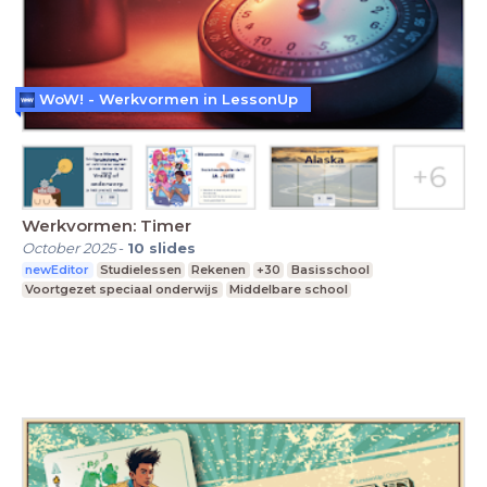
WoW! - Werkvormen in LessonUp
Werkvormen: Timer
October 2025
-
10
slides
newEditor
Studielessen
Rekenen
+30
Basisschool
Voortgezet speciaal onderwijs
Middelbare school