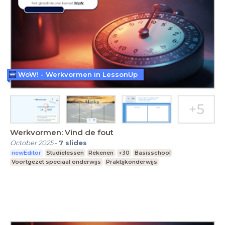
WoW! - Werkvormen in LessonUp
Werkvormen: Vind de fout
October 2025
-
7
slides
newEditor
Studielessen
Rekenen
+30
Basisschool
Voortgezet speciaal onderwijs
Praktijkonderwijs