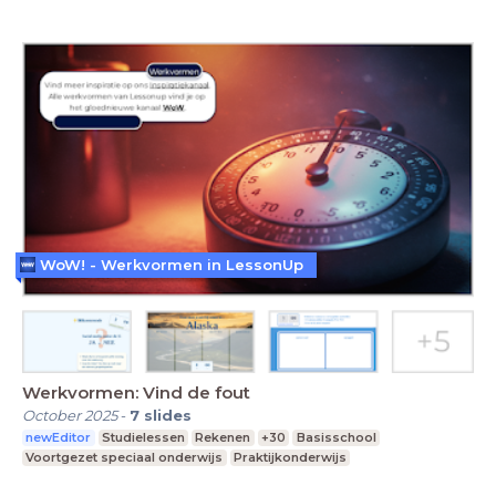
WoW! - Werkvormen in LessonUp
Werkvormen: Vind de fout
October 2025
-
7
slides
newEditor
Studielessen
Rekenen
+30
Basisschool
Voortgezet speciaal onderwijs
Praktijkonderwijs