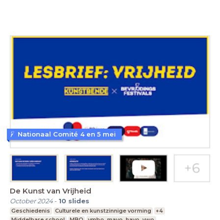
Nationaal Comité 4 en 5 mei
De Kunst van Vrijheid
October 2024
-
10
slides
Geschiedenis
Culturele en kunstzinnige vorming
+4
Middelbare school
MBO
vmbo, mavo, havo, vwo