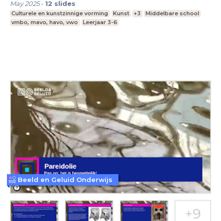
May 2025
-
12
slides
Culturele en kunstzinnige vorming
Kunst
+3
Middelbare school
vmbo, mavo, havo, vwo
Leerjaar 3-6
Beeld en Geluid Onderwijs