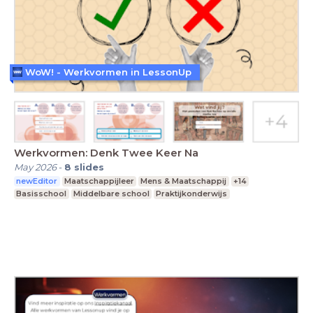
WoW! - Werkvormen in LessonUp
Werkvormen: Denk Twee Keer Na
May 2026
-
8
slides
newEditor
Maatschappijleer
Mens & Maatschappij
+14
Basisschool
Middelbare school
Praktijkonderwijs