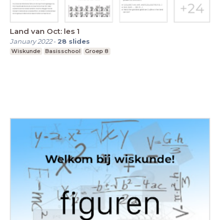
Land van Oct: les 1
January 2022
-
28
slides
Wiskunde
Basisschool
Groep 8