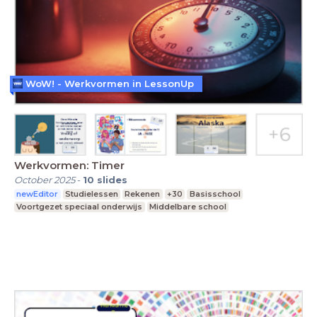
WoW! - Werkvormen in LessonUp
Werkvormen: Timer
October 2025
-
10
slides
newEditor
Studielessen
Rekenen
+30
Basisschool
Voortgezet speciaal onderwijs
Middelbare school