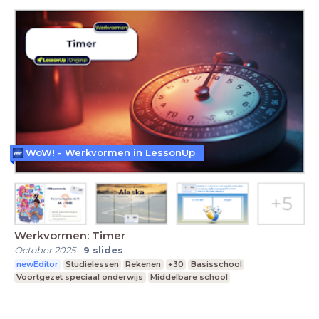
WoW! - Werkvormen in LessonUp
Werkvormen: Timer
October 2025
-
9
slides
newEditor
Studielessen
Rekenen
+30
Basisschool
Voortgezet speciaal onderwijs
Middelbare school