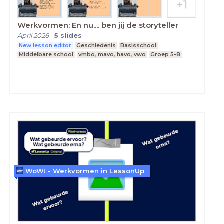
Werkvormen: En nu.... ben jij de storyteller
April 2026
-
5
slides
New lesson editor
Geschiedenis
Basisschool
Middelbare school
vmbo, mavo, havo, vwo
Groep 5-8
WoW! - Werkvormen in LessonUp