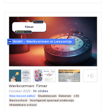
WoW! - Werkvormen in LessonUp
Werkvormen: Timer
October 2025
-
10
slides
New lesson editor
Studielessen
Rekenen
+30
Basisschool
Voortgezet speciaal onderwijs
Middelbare school