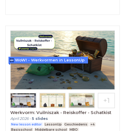
WoW! - Werkvormen in LessonUp
Werkvorm: Vuilniszak - Reiskoffer - Schatkist
April 2026
-
5
slides
New lesson editor
LessonUp
Geschiedenis
+4
Basisschool
Middelbare school
MBO