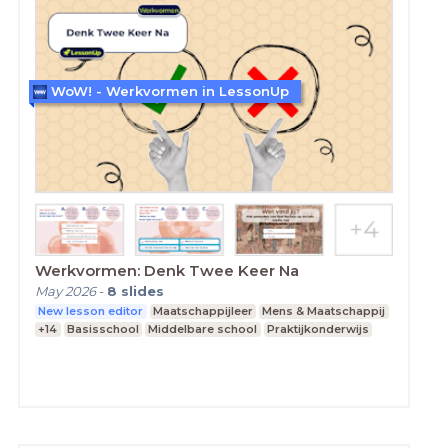
WoW! - Werkvormen in LessonUp
Werkvormen: Denk Twee Keer Na
May 2026
-
8
slides
New lesson editor
Maatschappijleer
Mens & Maatschappij
+14
Basisschool
Middelbare school
Praktijkonderwijs