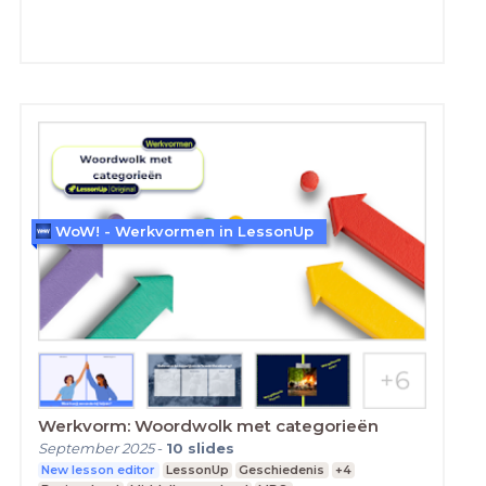
WoW! - Werkvormen in LessonUp
Werkvorm: Woordwolk met categorieën
September 2025
-
10
slides
New lesson editor
LessonUp
Geschiedenis
+4