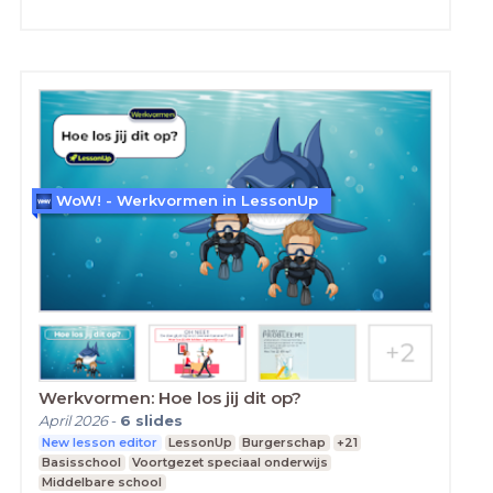
WoW! - Werkvormen in LessonUp
Werkvormen: Hoe los jij dit op?
April 2026
-
6
slides
New lesson editor
LessonUp
Burgerschap
+21
Basisschool
Voortgezet speciaal onderwijs
Middelbare school