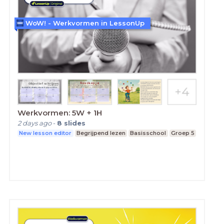
WoW! - Werkvormen in LessonUp
Werkvormen: 5W + 1H
2 days ago
-
8
slides
New lesson editor
Begrijpend lezen
Basisschool
Groep 5