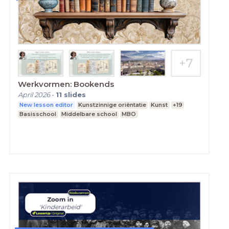
Werkvormen: Bookends
April 2026
-
11
slides
New lesson editor
Kunstzinnige oriëntatie
Kunst
+19
Basisschool
Middelbare school
MBO