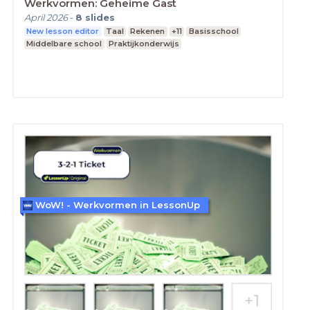
Werkvormen: Geheime Gast
April 2026
-
8
slides
New lesson editor
Taal
Rekenen
+11
Basisschool
Middelbare school
Praktijkonderwijs
WoW! - Werkvormen in LessonUp