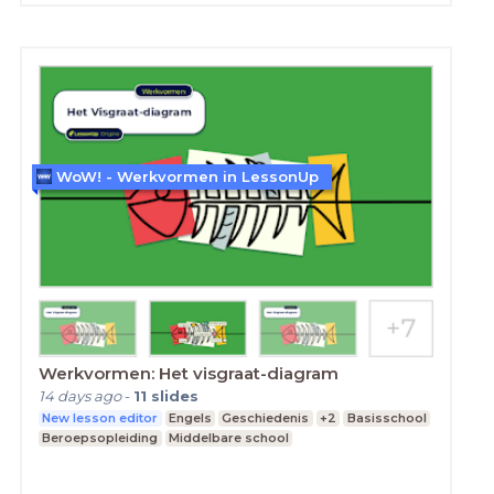
WoW! - Werkvormen in LessonUp
Werkvormen: Het visgraat-diagram
14 days ago
-
11
slides
New lesson editor
Engels
Geschiedenis
+2
Basisschool
Beroepsopleiding
Middelbare school