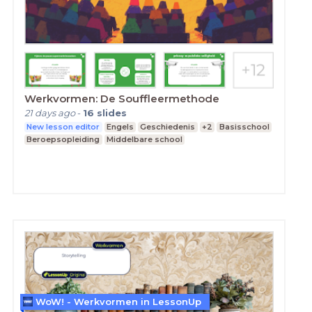
Werkvormen: De Souffleermethode
21 days ago
-
16
slides
New lesson editor
Engels
Geschiedenis
+2
Basisschool
Beroepsopleiding
Middelbare school
WoW! - Werkvormen in LessonUp