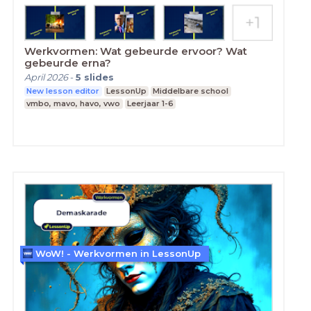
Werkvormen: Wat gebeurde ervoor? Wat
gebeurde erna?
April 2026
-
5
slides
New lesson editor
LessonUp
Middelbare school
vmbo, mavo, havo, vwo
Leerjaar 1-6
WoW! - Werkvormen in LessonUp