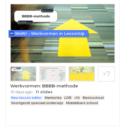
WoW! - Werkvormen in LessonUp
Werkvormen: BBBB-methode
10 days ago
-
11
slides
New lesson editor
Mentorles
LOB
+14
Basisschool
Voortgezet speciaal onderwijs
Middelbare school