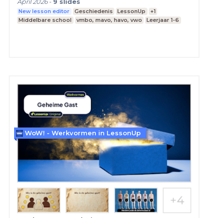
April 2026
-
9
slides
New lesson editor
Geschiedenis
LessonUp
+1
Middelbare school
vmbo, mavo, havo, vwo
Leerjaar 1-6
WoW! - Werkvormen in LessonUp