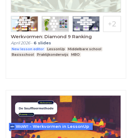
Werkvormen: Diamond 9 Ranking
April 2026
-
6
slides
New lesson editor
LessonUp
Middelbare school
Basisschool
Praktijkonderwijs
MBO
WoW! - Werkvormen in LessonUp