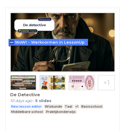
WoW! - Werkvormen in LessonUp
De Detective
10 days ago
-
5
slides
New lesson editor
Wiskunde
Taal
+1
Basisschool
Middelbare school
Praktijkonderwijs