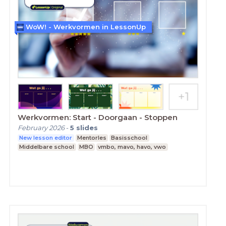
WoW! - Werkvormen in LessonUp
Werkvormen: Start - Doorgaan - Stoppen
February 2026
-
5
slides
New lesson editor
Mentorles
Basisschool
Middelbare school
MBO
vmbo, mavo, havo, vwo