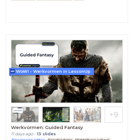
WoW! - Werkvormen in LessonUp
Werkvormen: Guided Fantasy
11 days ago
-
13
slides
New lesson editor
Geschiedenis
Middelbare school