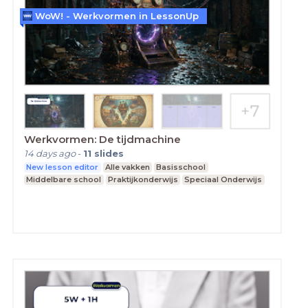
WoW! - Werkvormen in LessonUp
Werkvormen: De tijdmachine
14 days ago
-
11
slides
New lesson editor
Alle vakken
Basisschool
Middelbare school
Praktijkonderwijs
Speciaal Onderwijs