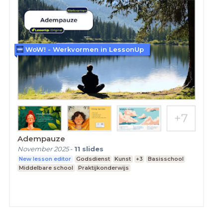
WoW! - Werkvormen in LessonUp
Adempauze
November 2025
-
11
slides
New lesson editor
Godsdienst
Kunst
+3
Basisschool
Middelbare school
Praktijkonderwijs