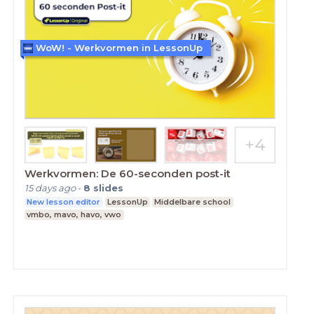
WoW! - Werkvormen in LessonUp
Werkvormen: De 60-seconden post-it
15 days ago
-
8
slides
New lesson editor
LessonUp
Middelbare school
vmbo, mavo, havo, vwo