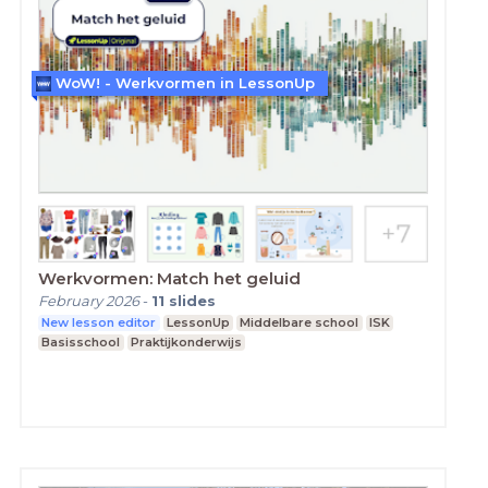
WoW! - Werkvormen in LessonUp
Werkvormen: Match het geluid
February 2026
-
11
slides
New lesson editor
LessonUp
Middelbare school
ISK
Basisschool
Praktijkonderwijs