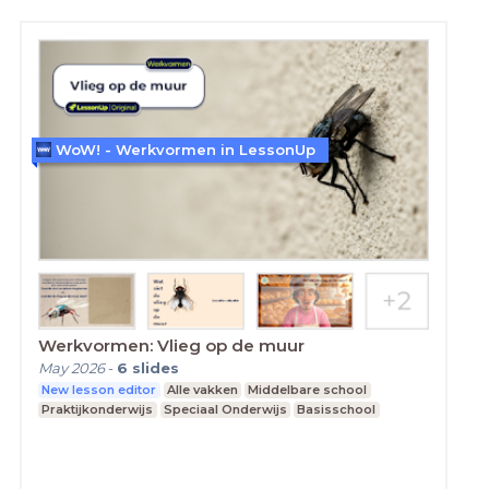
WoW! - Werkvormen in LessonUp
Werkvormen: Vlieg op de muur
May 2026
-
6
slides
New lesson editor
Alle vakken
Middelbare school
Praktijkonderwijs
Speciaal Onderwijs
Basisschool