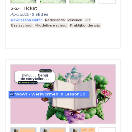
3-2-1 Ticket
April 2026
-
5
slides
New lesson editor
Nederlands
Rekenen
+13
Basisschool
Middelbare school
Praktijkonderwijs
WoW! - Werkvormen in LessonUp