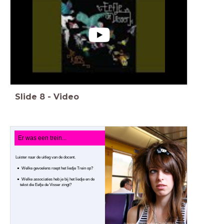
Slide
8
-
Video
Er was een trein...
Luister naar de uitleg van de docent.
Welke gevoelens roept het liedje Trein op?
Welke associaties heb je bij het liedje en de
tekst die Eefje de Visser zingt?
flickr.com/photos/battlefan/2954288169/