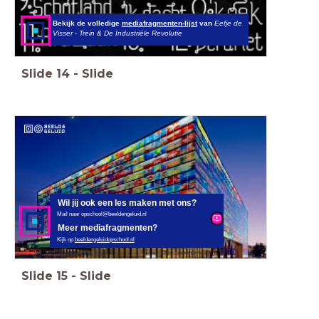
Bekijk de volledige
mediafragmenten-lijst
van
Eefje de
Visser - Trein & De Industriële Revolutie
Slide
14
-
Slide
Wil jij ook een les maken met ons?
Mail naar opschool@beeldengeluid.nl
Meer mediafragmenten?
Kijk op
beeldengeluidopschool.nl
Slide
15
-
Slide