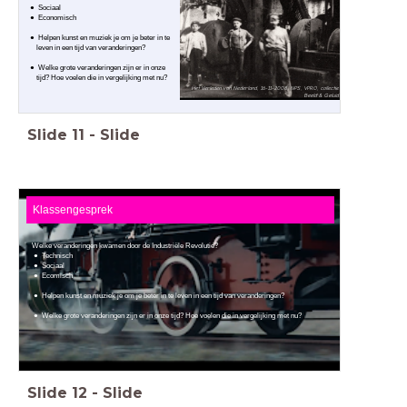
Sociaal
Economisch
Helpen kunst en muziek je om je beter in te
leven in een tijd van veranderingen?
Welke grote veranderingen zijn er in onze
tijd? Hoe voelen die in vergelijking met nu?
Het Verleden van Nederland, 16-11-2008, NPS, VPRO, collectie
Beeld & Geluid
Slide
11
-
Slide
Klassengesprek
Welke veranderingen kwamen door de Industriële Revolutie?
Technisch
Sociaal
Ecomisch
Helpen kunst en muziek je om je beter in te leven in een tijd van veranderingen?
Welke grote veranderingen zijn er in onze tijd? Hoe voelen die in vergelijking met nu?
Slide
12
-
Slide