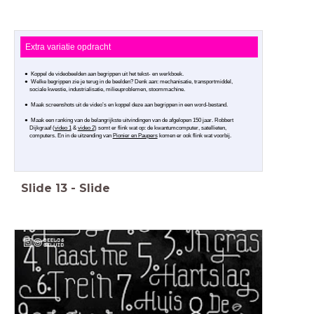
Extra variatie opdracht
Koppel de videobeelden aan begrippen uit het tekst- en werkboek.
Welke begrippen zie je terug in de beelden? Denk aan: mechanisatie, transportmiddel,
sociale kwestie, industrialisatie, milieuproblemen, stoommachine.
Maak screenshots uit de video’s en koppel deze aan begrippen in een word-bestand.
Maak een ranking van de belangrijkste uitvindingen van de afgelopen 150 jaar. Robbert
Dijkgraaf (
video 1
&
video 2
) somt er flink wat op: de kwantumcomputer, satellieten,
computers. En in de uitzending van
Pionier en Paupers
komen er ook flink wat voorbij.
Slide
13
-
Slide