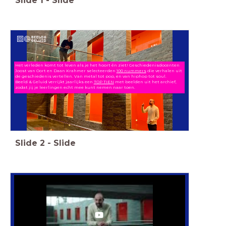
Slide
1
-
Slide
Het verleden komt tot leven als je het hoort én ziet! Geschiedenisdocenten
Joost van Oort en Daan Krahmer selecteerden
100 nummers
die verhalen uit
de geschiedenis vertellen.
Van metal tot pop, en van hiphop tot soul.
Beeld & Geluid verrijkt jaarlijks een
TOP TIEN
met beelden uit het archief,
zodat jij je leerlingen echt mee kunt nemen naar toen.
Slide
2
-
Slide