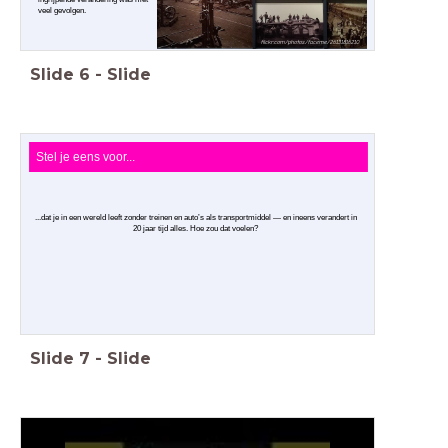
veel gevolgen.
flickr.com/photos/faceme/26131816210
Slide
6
-
Slide
Stel je eens voor...
...dat je in een wereld leeft zonder treinen en auto’s als transportmiddel — en ineens verandert in
20 jaar tijd alles. Hoe zou dat voelen?
Slide
7
-
Slide