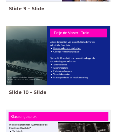
Slide
9
-
Slide
Eefje de Visser - Trein
Bekijk de beelden van Beeld & Geluid over de
Industriële Revolutie:
Het verleden van Nederland
College Robbert Dijkgraaf
Opdracht: Omschrijf hoe deze uitvindingen de
samenleving veranderden:
Stoomtreinen
Stoommachine
Fabrieksarbeiders
Vervuilde steden
Het verhaal van Nederland, Pioniers en paupers:
Massaproductie en mechanisering
De trein, 06-04-2022, NTR, collectie Beeld &
Geluid
Slide
10
-
Slide
Klassengesprek
Welke veranderingen kwamen door de
Industriële Revolutie?
Technisch