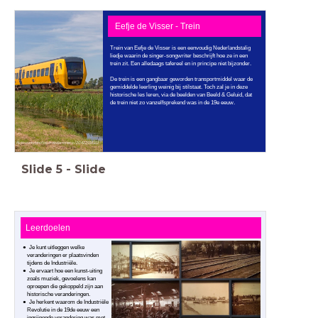
Eefje de Visser - Trein
Trein van Eefje de Visser is een eenvoudig Nederlandstalig
liedje waarin de singer-songwriter beschrijft hoe ze in een
trein zit. Een alledaags tafereel en in principe niet bijzonder.
De trein is een gangbaar geworden transportmiddel waar de
gemiddelde leerling weinig bij stilstaat. Toch zal je in deze
historische les leren, via de beelden van Beeld & Geluid, dat
de trein niet zo vanzelfsprekend was in de 19e eeuw.
flickr.com/photos/robdammers/20422918122
Slide
5
-
Slide
Leerdoelen
Je kunt uitleggen welke
veranderingen er plaatsvinden
tijdens de Industriële.
Je ervaart hoe een kunst-uiting
zoals muziek, gevoelens kan
oproepen die gekoppeld zijn aan
historische veranderingen.
Je herkent waarom de Industriële
Revolutie in de 19de eeuw een
ingrijpende verandering was met