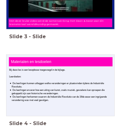
Met deze leuke video werd de samenwerking met Daan & Joost voor dit
lesmateriaal wereldkundig gemaakt.
Slide
3
-
Slide
Materialen en lesdoelen
Bij deze les is een lesopbouw toegevoegd in de bijlage.
Leerdoelen:
De leerlingen kunnen uitleggen welke veranderingen er plaatsvinden tijdens de Industriële
Revolutie.
De leerlingen ervaren hoe een uiting van kunst, zoals muziek, gevoelens kan oproepen die
gekoppeld zijn aan historische veranderingen.
De leerlingen herkennen waarom de Industriële Revolutie van de 19de eeuw een ingrijpende
verandering was met veel gevolgen.
Slide
4
-
Slide