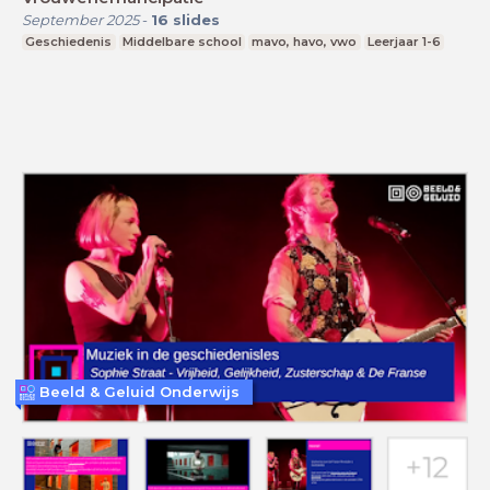
September 2025
-
16
slides
Geschiedenis
Middelbare school
mavo, havo, vwo
Leerjaar 1-6
Beeld & Geluid Onderwijs