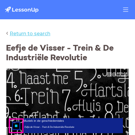
‹
Return to search
Eefje de Visser - Trein & De
Industriële Revolutie
Muziek in de geschiedenisles
Eefje de Visser - Trein & De Industriële Revolutie