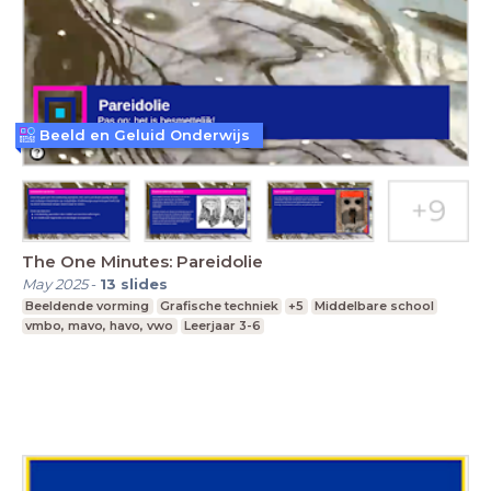
Beeld en Geluid Onderwijs
The One Minutes: Pareidolie
May 2025
-
13
slides
Beeldende vorming
Grafische techniek
+5
Middelbare school
vmbo, mavo, havo, vwo
Leerjaar 3-6