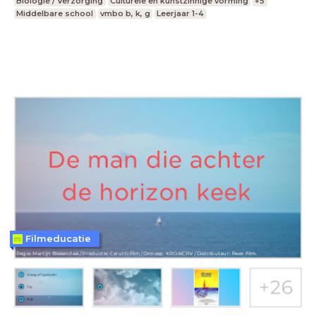
Biologie / Verzorging
Culturele en kunstzinnige vorming
+5
Middelbare school
vmbo b, k, g
Leerjaar 1-4
Filmeducatie