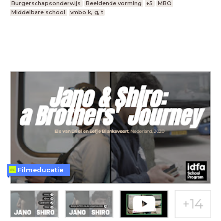
Burgerschapsonderwijs
Beeldende vorming
+5
MBO
Middelbare school
vmbo k, g, t
Filmeducatie