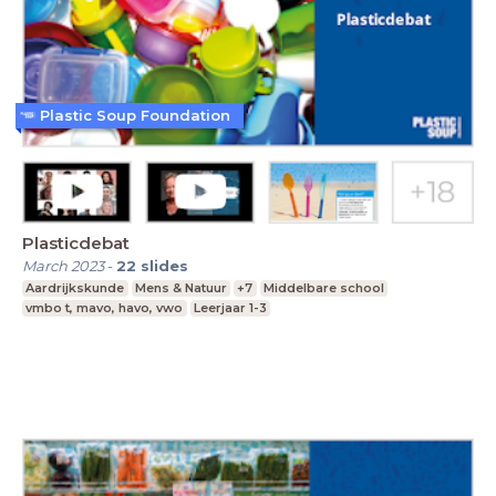
Plastic Soup Foundation
Plasticdebat
March 2023
-
22
slides
Aardrijkskunde
Mens & Natuur
+7
Middelbare school
vmbo t, mavo, havo, vwo
Leerjaar 1-3