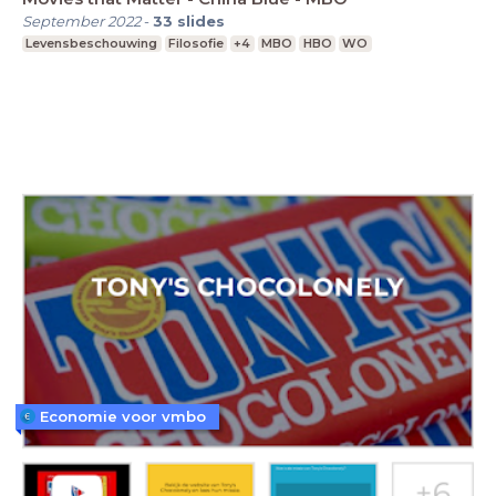
September 2022
-
33
slides
Levensbeschouwing
Filosofie
+4
MBO
HBO
WO
Economie voor vmbo