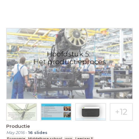
Productie
May 2016
-
16
slides
Economie
Middelbare school
vwo
Leerjaar 5