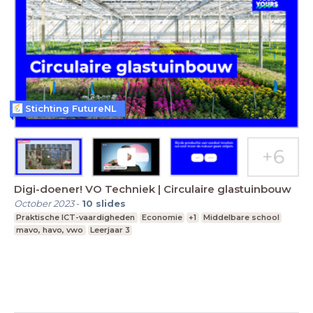
Stichting FutureNL
Digi-doener! VO Techniek | Circulaire glastuinbouw
October 2023
-
10
slides
Praktische ICT-vaardigheden
Economie
+1
Middelbare school
mavo, havo, vwo
Leerjaar 3