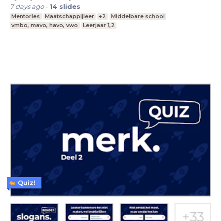
7 days ago
-
14
slides
Mentorles
Maatschappijleer
+2
Middelbare school
vmbo, mavo, havo, vwo
Leerjaar 1,2
Quiz!