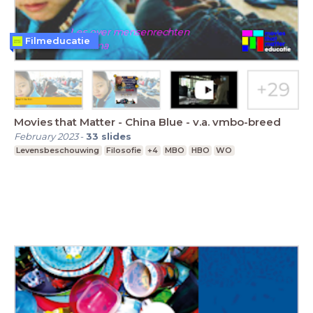
Filmeducatie
Movies that Matter - China Blue - v.a. vmbo-breed
February 2023
-
33
slides
Levensbeschouwing
Filosofie
+4
MBO
HBO
WO