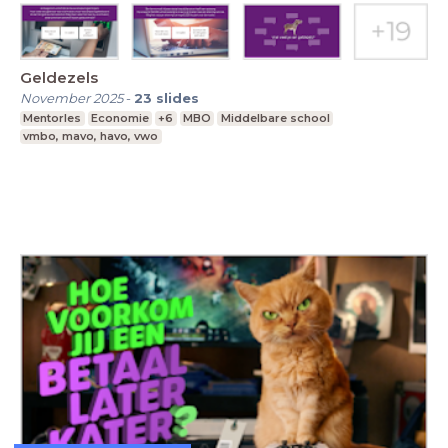
Geldezels
November 2025
-
23
slides
Mentorles
Economie
+6
MBO
Middelbare school
vmbo, mavo, havo, vwo