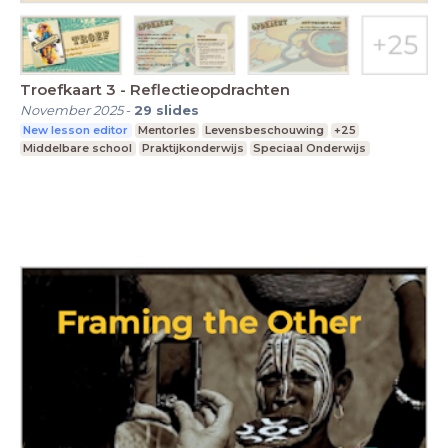
Troefkaart 3 - Reflectieopdrachten
November 2025
-
29
slides
New lesson editor
Mentorles
Levensbeschouwing
+25
Middelbare school
Praktijkonderwijs
Speciaal Onderwijs