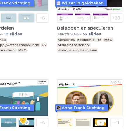
Frank Stichting
Wijzer in geldzaken
rdelen
Beleggen en speculeren
6
-
10
slides
March 2026
-
32
slides
hap
Mentorles
Economie
+5
MBO
ppijwetenschap/kunde
+5
Middelbare school
re school
MBO
vmbo, mavo, havo, vwo
vo, havo, vwo
Frank Stichting
Anne Frank Stichting