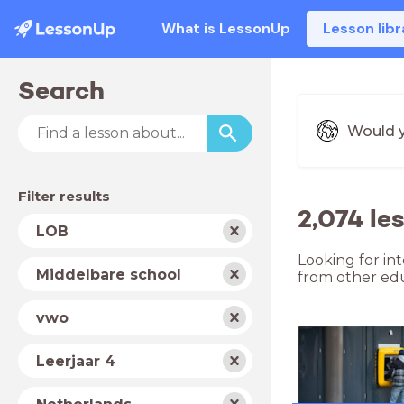
What is LessonUp
Lesson libr
Search
Would y
Filter results
2,074 le
Subject
LOB
Looking for in
School
Middelbare school
from other edu
type
Level
vwo
Year
Leerjaar 4
Country