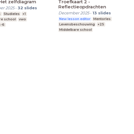
 Het zelfdiagram
Troefkaart 2 -
Reflectieopdrachten
er 2025
-
32
slides
December 2025
-
13
slides
s
Studieles
+1
New lesson editor
Mentorles
re school
vwo
Levensbeschouwing
+25
4-6
Middelbare school
Praktijkonderwijs
Speciaal Onderwijs