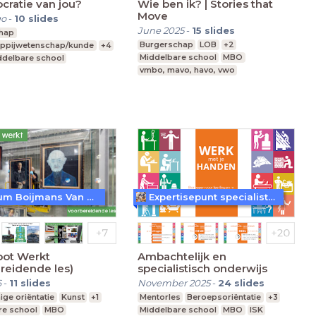
cratie van jou?
Wie ben ik? | Stories that
Move
go
-
10
slides
June 2025
-
15
slides
hap
Burgerschap
LOB
+2
ppijwetenschap/kunde
+4
Middelbare school
MBO
ddelbare school
vmbo, mavo, havo, vwo
vo, havo, vwo
Museum Boijmans Van Beuningen
Expertisepunt specialistisch vakmanschap
pot Werkt
Ambachtelijk en
reidende les)
specialistisch onderwijs
6
-
11
slides
November 2025
-
24
slides
ige oriëntatie
Kunst
+1
Mentorles
Beroepsoriëntatie
+3
re school
MBO
Middelbare school
MBO
ISK