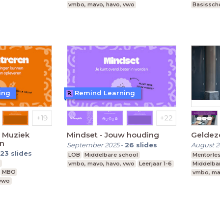
vmbo, mavo, havo, vwo
Basissch
ing
Remind Learning
- Muziek
Mindset - Jouw houding
Geldez
en
September 2025
-
26
slides
August 2
23
slides
LOB
Middelbare school
Mentorle
3
vmbo, mavo, havo, vwo
Leerjaar 1-6
Middelba
MBO
vmbo, ma
 vwo