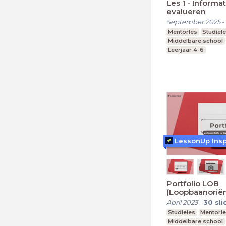
Les 1 - Informa
evalueren
September 2025
-
Mentorles
Studiel
Middelbare school
Leerjaar 4-6
LessonUp Insp
Portfolio LOB
(Loopbaanoriën
begeleiding)
April 2023
-
30
sli
Studieles
Mentorl
Middelbare school