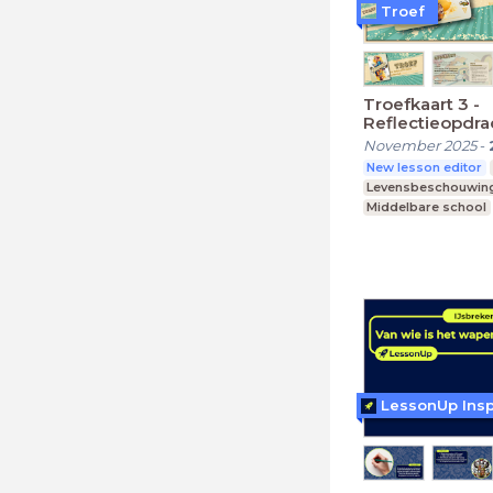
Troef
Troefkaart 3 -
Reflectieopdra
November 2025
-
New lesson editor
Levensbeschouwin
Middelbare school
Praktijkonderwijs
Speciaal Onderwijs
LessonUp Insp