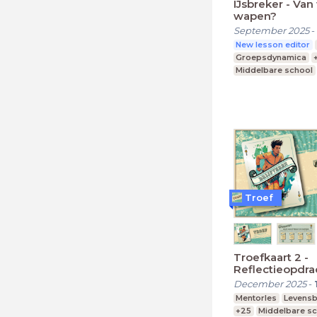
IJsbreker - Van 
wapen?
September 2025
-
New lesson editor
Groepsdynamica
Middelbare school
Praktijkonderwijs
Troef
Troefkaart 2 -
Reflectieopdra
December 2025
-
Mentorles
Levens
+25
Middelbare s