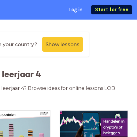
Log in
Start for free
m your country?
Show lessons
leerjaar 4
 leerjaar 4? Browse ideas for online lessons LOB