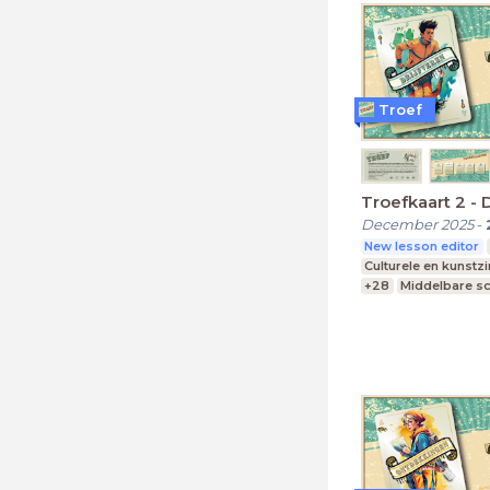
Troef
Troefkaart 2 - 
December 2025
-
New lesson editor
Culturele en kunstz
+28
Middelbare s
Praktijkonderwijs
Speciaal Onderwijs