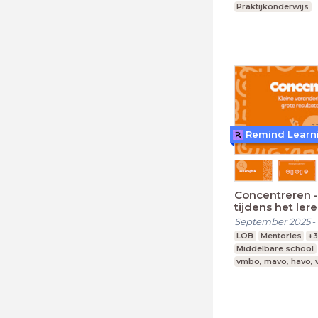
Praktijkonderwijs
Remind Learn
Concentreren 
tijdens het ler
September 2025
-
LOB
Mentorles
+
Middelbare school
vmbo, mavo, havo,