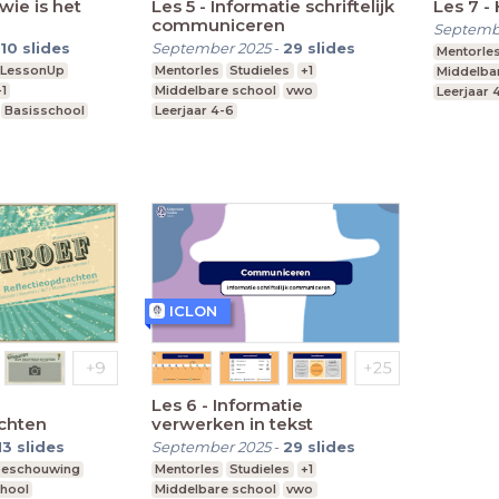
wie is het
Les 5 - Informatie schriftelijk
Les 7 -
communiceren
Septemb
10
slides
September 2025
-
29
slides
Mentorle
LessonUp
Mentorles
Studieles
+1
Middelba
+1
Middelbare school
vwo
Leerjaar 
Basisschool
Leerjaar 4-6
ICLON
Les 6 - Informatie
chten
verwerken in tekst
13
slides
September 2025
-
29
slides
beschouwing
Mentorles
Studieles
+1
chool
Middelbare school
vwo