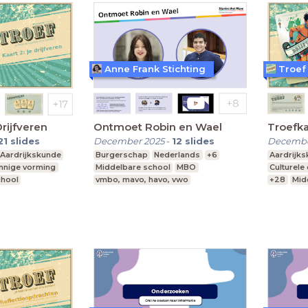
Anne Frank Stichting
Troef
Drijfveren
Ontmoet Robin en Wael
Troefka
21
slides
December 2025
-
12
slides
Decembe
Aardrijkskunde
Burgerschap
Nederlands
+6
Aardrijk
innige vorming
Middelbare school
MBO
Culturele
chool
vmbo, mavo, havo, vwo
+28
Mid
Praktijko
Speciaal