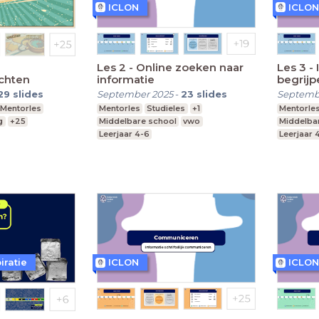
ICLON
ICLON
Les 2 - Online zoeken naar
Les 3 -
chten
informatie
begrijp
29
slides
September 2025
-
23
slides
Septemb
Mentorles
Mentorles
Studieles
+1
Mentorle
g
+25
Middelbare school
vwo
Middelba
Leerjaar 4-6
Leerjaar 
iratie
ICLON
ICLON