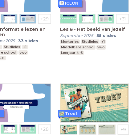
ICLON
 Informatie lezen en
Les 8 - Het beeld van jezelf
en
September 2025
-
35
slides
er 2025
-
33
slides
Mentorles
Studieles
+1
s
Studieles
+1
Middelbare school
vwo
re school
vwo
Leerjaar 4-6
4-6
Troef