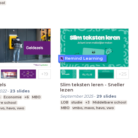
ool
Remind Learning
els
Slim teksten leren - Sneller
lezen
022
-
23
slides
September 2025
-
29
slides
s
Economie
+6
MBO
LOB
studie
+3
Middelbare school
re school
MBO
vmbo, mavo, havo, vwo
vo, havo, vwo