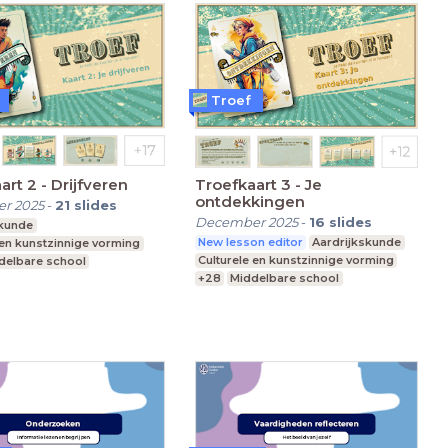
Troef
art 2 - Drijfveren
Troefkaart 3 - Je
ontdekkingen
r 2025
-
21
slides
December 2025
-
16
slides
skunde
New lesson editor
Aardrijkskunde
 en kunstzinnige vorming
Culturele en kunstzinnige vorming
delbare school
+28
Middelbare school
nderwijs
Praktijkonderwijs
 Onderwijs
Speciaal Onderwijs