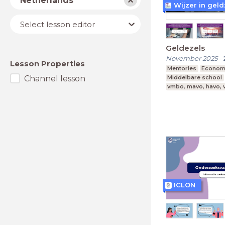
Netherlands
Wijzer in gel
Lesson
Select lesson editor
editor
Geldezels
November 2025
-
Lesson Properties
Mentorles
Econom
Channel lesson
Middelbare school
vmbo, mavo, havo,
ICLON