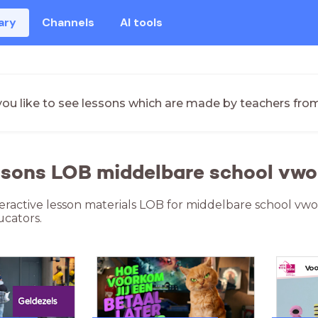
ary
Channels
AI tools
ou like to see lessons which are made by teachers fro
ssons LOB middelbare school vwo 
teractive lesson materials LOB for middelbare school vwo
cators.