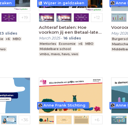
dzaken
Wijzer in geldzaken
Anne 
Achteraf betalen: Hoe
Vooroo
voorkom jij een Betaal-later-
23
slides
May 202
kater?
March 2025
-
16
slides
ie
+6
MBO
Burgersc
Mentorles
Economie
+6
MBO
Maatscha
Middelbare school
 vwo
Middelba
vmbo, mavo, havo, vwo
vmbo, ma
Anne Frank Stichting
Anne 