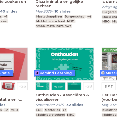
tie zoeken en
Discriminatie en gelijke
Is demo
rechten
2 days a
40
slides
May 2026
-
10
slides
Burgersc
es
+1
Maatschappijleer
Burgerschap
+4
Maatscha
vwo
Middelbare school
MBO
MBO
Mi
vmbo, mavo, havo, vwo
vmbo, ma
iratie
Remind Learning
Onthouden - Associëren &
Het De
tatie en -
visualiseren
(voorbe
des
September 2025
-
32
slides
May 202
es
+2
MBO
LOB
Mentorles
+3
Kunstzinn
Middelbare school
MBO
Middelba