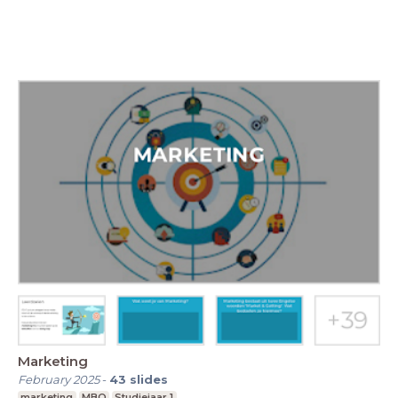
Marketing
February 2025
-
43
slides
marketing
MBO
Studiejaar 1