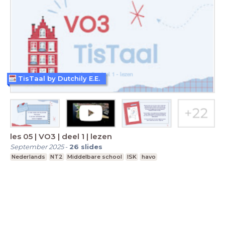
TisTaal by Dutchily E.E.
les 05 | VO3 | deel 1 | lezen
September 2025
-
26
slides
Nederlands
NT2
Middelbare school
ISK
havo