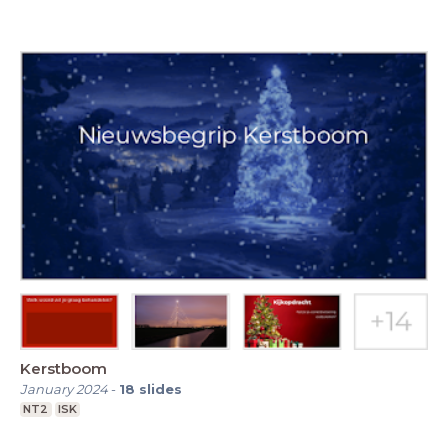
Kerstboom
January 2024
-
18
slides
NT2
ISK