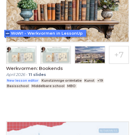
WoW! - Werkvormen in LessonUp
Werkvormen: Bookends
April 2026
-
11
slides
New lesson editor
Kunstzinnige oriëntatie
Kunst
+19
Basisschool
Middelbare school
MBO