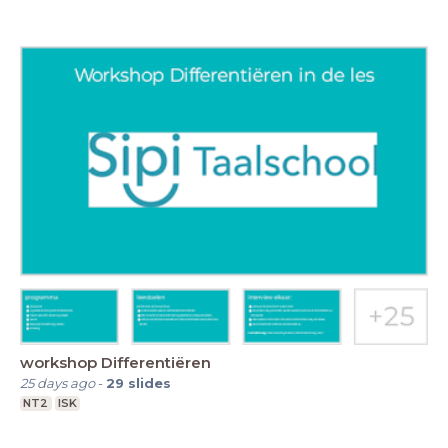
workshop Differentiëren
25 days ago
-
29
slides
NT2
ISK