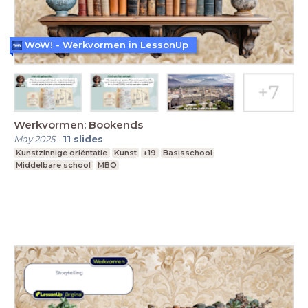
WoW! - Werkvormen in LessonUp
Werkvormen: Bookends
May 2025
-
11
slides
Kunstzinnige oriëntatie
Kunst
+19
Basisschool
Middelbare school
MBO