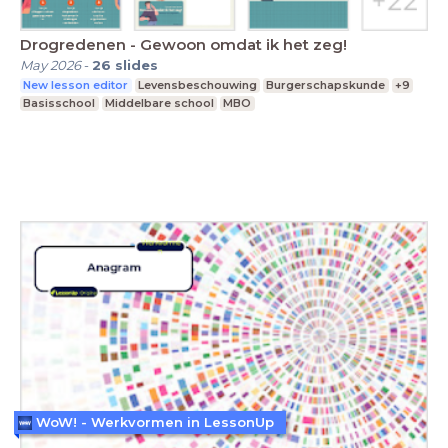
Drogredenen - Gewoon omdat ik het zeg!
May 2026
-
26
slides
New lesson editor
Levensbeschouwing
Burgerschapskunde
+9
Basisschool
Middelbare school
MBO
WoW! - Werkvormen in LessonUp