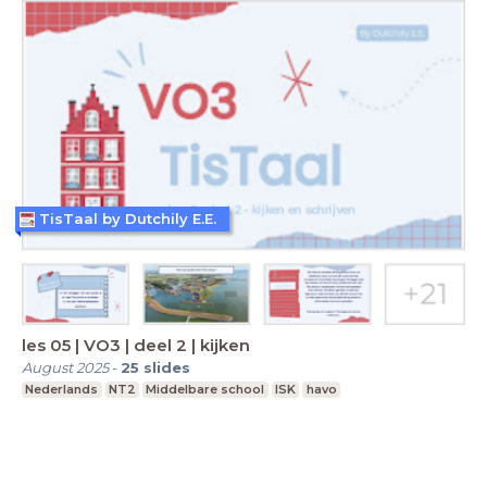
TisTaal by Dutchily E.E.
les 05 | VO3 | deel 2 | kijken
August 2025
-
25
slides
Nederlands
NT2
Middelbare school
ISK
havo