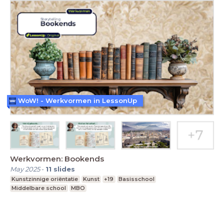
WoW! - Werkvormen in LessonUp
Werkvormen: Bookends
May 2025
-
11
slides
Kunstzinnige oriëntatie
Kunst
+19
Basisschool
Middelbare school
MBO