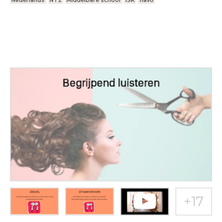
Nederlands
NT2
Middelbare school
ISK
havo