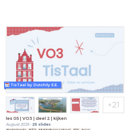
TisTaal by Dutchily E.E.
les 05 | VO3 | deel 2 | kijken
August 2025
-
25
slides