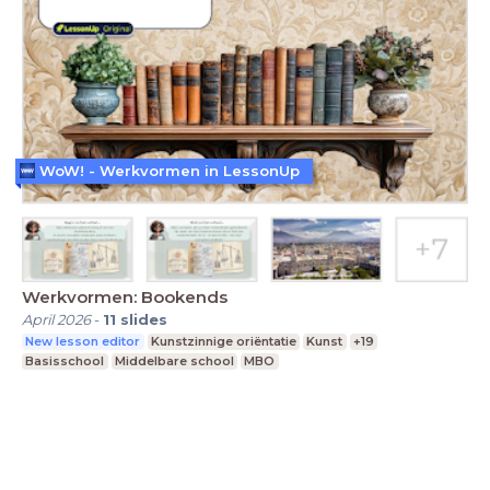
WoW! - Werkvormen in LessonUp
Werkvormen: Bookends
April 2026
-
11
slides
New lesson editor
Kunstzinnige oriëntatie
Kunst
+19
Basisschool
Middelbare school
MBO