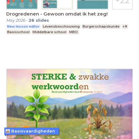
Drogredenen - Gewoon omdat ik het zeg!
May 2026
-
26
slides
New lesson editor
Levensbeschouwing
Burgerschapskunde
+9
Basisschool
Middelbare school
MBO
Basisvaardigheden