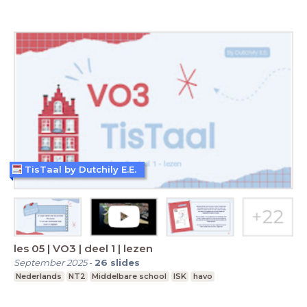
TisTaal by Dutchily E.E.
les 05 | VO3 | deel 1 | lezen
September 2025
-
26
slides
Nederlands
NT2
Middelbare school
ISK
havo