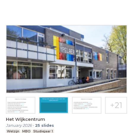
Het Wijkcentrum
January 2026
-
25
slides
Welzijn
MBO
Studiejaar 1