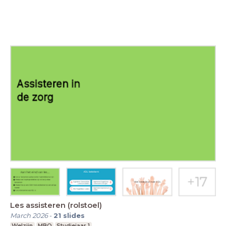
Les assisteren (rolstoel)
March 2026
-
21
slides
Welzijn
MBO
Studiejaar 1