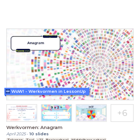
WoW! - Werkvormen in LessonUp
Werkvormen: Anagram
April 2025
-
10
slides