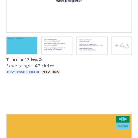
Thema 17 les 3
1 month ago
-
47
slides
New lesson editor
NT2
ISK