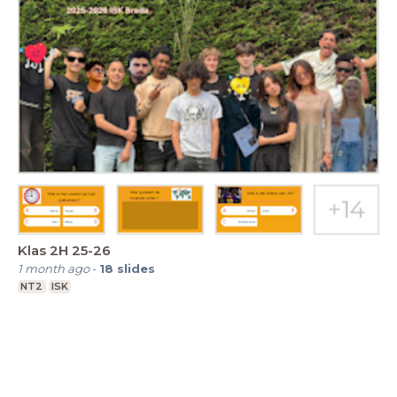
Klas 2H 25-26
1 month ago
-
18
slides
NT2
ISK