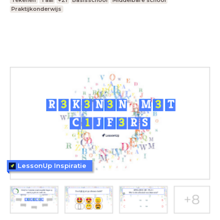
Tekenen
Taal
+21
Basisschool
Middelbare school
Praktijkonderwijs
LessonUp Inspiratie