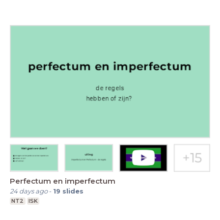
Perfectum en imperfectum
24 days ago
-
19
slides
NT2
ISK