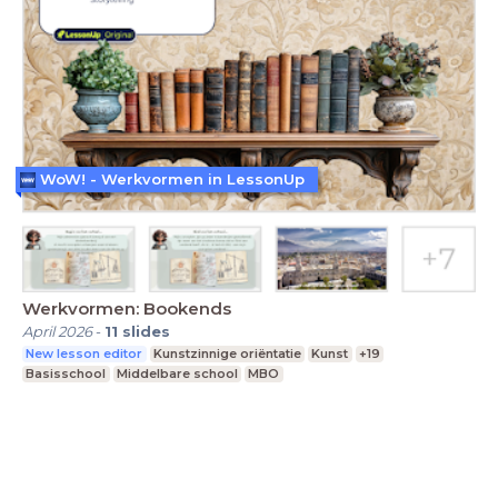
WoW! - Werkvormen in LessonUp
Werkvormen: Bookends
April 2026
-
11
slides
New lesson editor
Kunstzinnige oriëntatie
Kunst
+19
Basisschool
Middelbare school
MBO