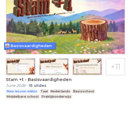
Basisvaardigheden
Stam +t - Basisvaardigheden
June 2026
-
15
slides
New lesson editor
Taal
Nederlands
Basisschool
Middelbare school
Praktijkonderwijs