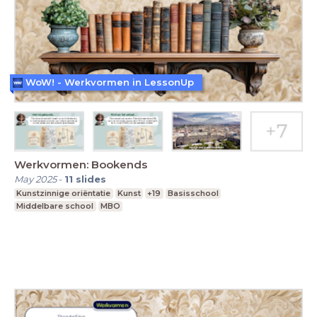
WoW! - Werkvormen in LessonUp
Werkvormen: Bookends
May 2025
-
11
slides
Kunstzinnige oriëntatie
Kunst
+19
Basisschool
Middelbare school
MBO