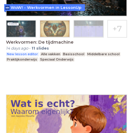
WoW! - Werkvormen in LessonUp
Werkvormen: De tijdmachine
14 days ago
-
11
slides
New lesson editor
Alle vakken
Basisschool
Middelbare school
Praktijkonderwijs
Speciaal Onderwijs