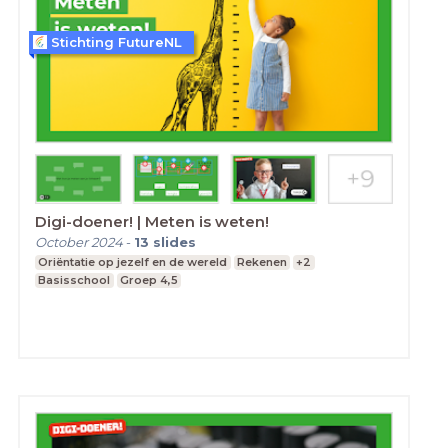
Stichting FutureNL
Digi-doener! | Meten is weten!
October 2024
-
13
slides
Oriëntatie op jezelf en de wereld
Rekenen
+2
Basisschool
Groep 4,5