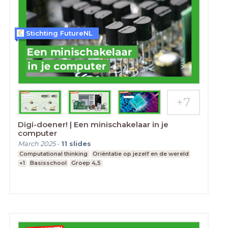
Stichting FutureNL
Digi-doener! | Een minischakelaar in je
computer
March 2025
-
11
slides
Computational thinking
Oriëntatie op jezelf en de wereld
+1
Basisschool
Groep 4,5