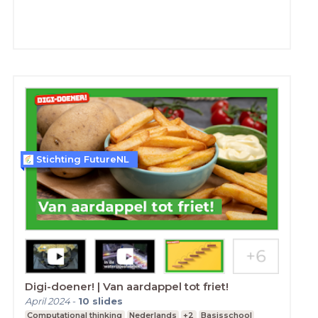
Stichting FutureNL
Digi-doener! | Van aardappel tot friet!
April 2024
-
10
slides
Computational thinking
Nederlands
+2
Basisschool