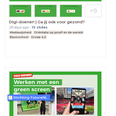
Digi-doener! | Ga jij ook voor gezond?
29 days ago
-
13
slides
Mediawijsheid
Oriëntatie op jezelf en de wereld
Basisschool
Groep 4,5
Stichting FutureNL