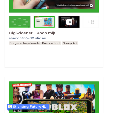
Digi-doener! | Koop mij!
March 2025
-
12
slides
Burgerschapskunde
Basisschool
Groep 4,5
Stichting FutureNL