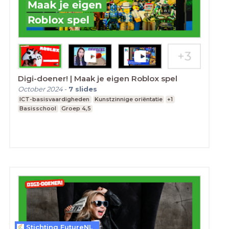
Digi-doener! | Maak je eigen Roblox spel
October 2024
-
7
slides
ICT-basisvaardigheden
Kunstzinnige oriëntatie
+1
Basisschool
Groep 4,5
Stichting FutureNL