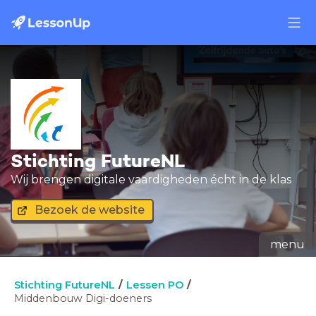
Stichting FutureNL
Wij brengen digitale vaardigheden écht in de klas
Bezoek de website
menu
Stichting FutureNL
Lessen PO
Middenbouw Digi-doeners