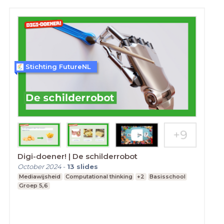
Stichting FutureNL
Digi-doener! | De schilderrobot
October 2024
-
13
slides
Mediawijsheid
Computational thinking
+2
Basisschool
Groep 5,6