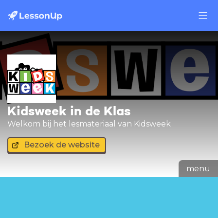
Kidsweek in de Klas
Welkom bij het lesmateriaal van Kidsweek
Bezoek de website
menu