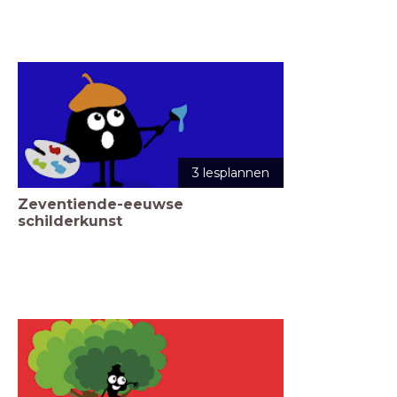
3 lesplannen
Zeventiende-eeuwse
schilderkunst