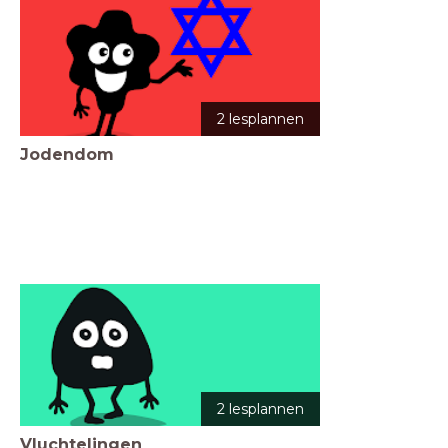
2 lesplannen
Jodendom
2 lesplannen
Vluchtelingen