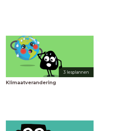
3 lesplannen
Klimaatverandering