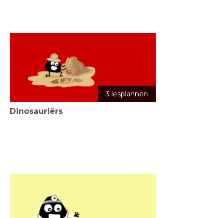
3 lesplannen
Dinosauriërs