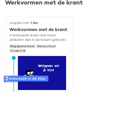
Werkvormen met de krant
Lesplan met
1 les
Werkvormen met de krant
In Kidsweek staan veel meer
artikelen dan in de lessen gebruikt
worden. Om te motiveren de
Begrijpend lezen
Basisschool
andere teksten ook te gebruiken,
Groep 5-8
bieden we verschillende
werkvormen aan waarin ook de
andere teksten gelezen kunnen
worden. Dit zijn werkvormen die
leerlingen alleen of in tweetallen
kunnen uitvoeren, zonder directe
Kidsweek in de Klas
inmenging van de leerkracht.
VRAGEN?
teamzakelijk@dpgmedia.nl
TEL: 088-5500110