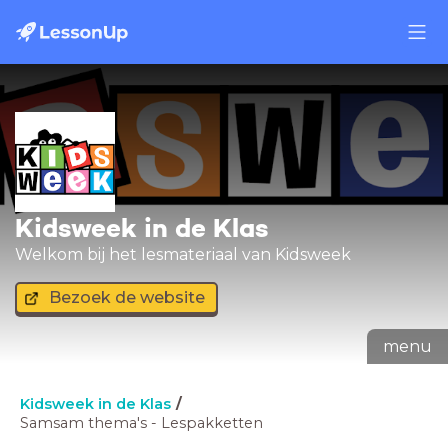
Kidsweek in de Klas
Welkom bij het lesmateriaal van Kidsweek
Bezoek de website
menu
Kidsweek in de Klas
Samsam thema's - Lespakketten