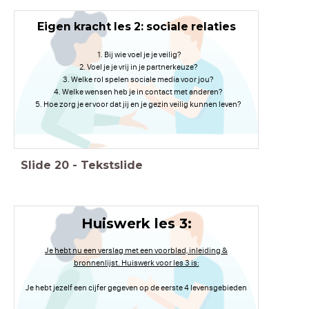
Eigen kracht les 2: sociale relaties
Bij wie voel je je veilig?
Voel je je vrij in je partnerkeuze?
Welke rol spelen sociale media voor jou?
Welke wensen heb je in contact met anderen?
Hoe zorg je ervoor dat jij en je gezin veilig kunnen leven?
Slide
20
-
Tekstslide
Huiswerk les 3:
Je hebt nu een verslag met een voorblad, inleiding &
bronnenlijst. Huiswerk voor les 3 is:
Je hebt jezelf een cijfer gegeven op de eerste 4 levensgebieden