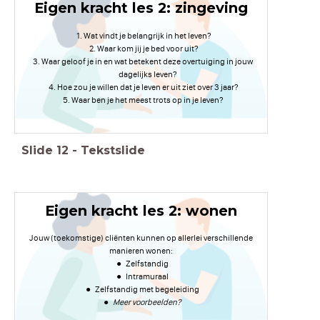
Eigen kracht les 2: zingeving
Wat vindt je belangrijk in het leven?
Waar kom jij je bed voor uit?
Waar geloof je in en wat betekent deze overtuiging in jouw
dagelijks leven?
Hoe zou je willen dat je leven er uit ziet over 3 jaar?
Waar ben je het meest trots op in je leven?
Slide
12
-
Tekstslide
Eigen kracht les 2: wonen
Jouw (toekomstige) cliënten kunnen op allerlei verschillende
manieren wonen:
Zelfstandig
Intramuraal
Zelfstandig met begeleiding
Meer voorbeelden?