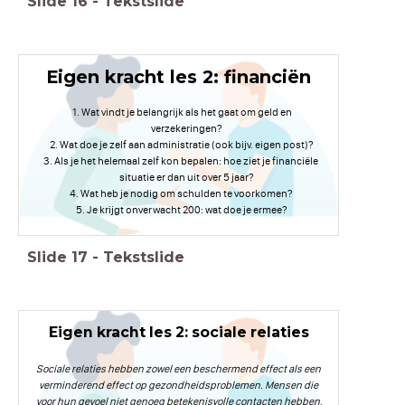
Slide
16
-
Tekstslide
Eigen kracht les 2: financiën
Wat vindt je belangrijk als het gaat om geld en
verzekeringen?
Wat doe je zelf aan administratie (ook bijv. eigen post)?
Als je het helemaal zelf kon bepalen: hoe ziet je financiële
situatie er dan uit over 5 jaar?
Wat heb je nodig om schulden te voorkomen?
Je krijgt onverwacht 200: wat doe je ermee?
Slide
17
-
Tekstslide
Eigen kracht les 2: sociale relaties
Sociale relaties hebben zowel een beschermend effect als een
verminderend effect op gezondheidsproblemen. Mensen die
voor hun gevoel niet genoeg betekenisvolle contacten hebben,