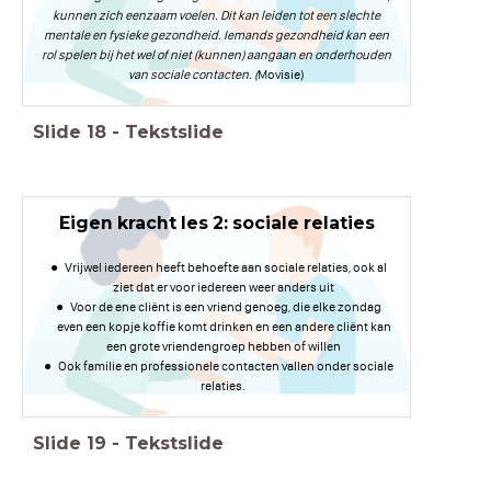
kunnen zich eenzaam voelen. Dit kan leiden tot een slechte
mentale en fysieke gezondheid. Iemands gezondheid kan een
rol spelen bij het wel of niet (kunnen) aangaan en onderhouden
van sociale contacten. (
Movisie)
Slide
18
-
Tekstslide
Eigen kracht les 2: sociale relaties
Vrijwel iedereen heeft behoefte aan sociale relaties, ook al
ziet dat er voor iedereen weer anders uit
Voor de ene cliënt is een vriend genoeg, die elke zondag
even een kopje koffie komt drinken en een andere cliënt kan
een grote vriendengroep hebben of willen
Ook familie en professionele contacten vallen onder sociale
relaties.
Slide
19
-
Tekstslide