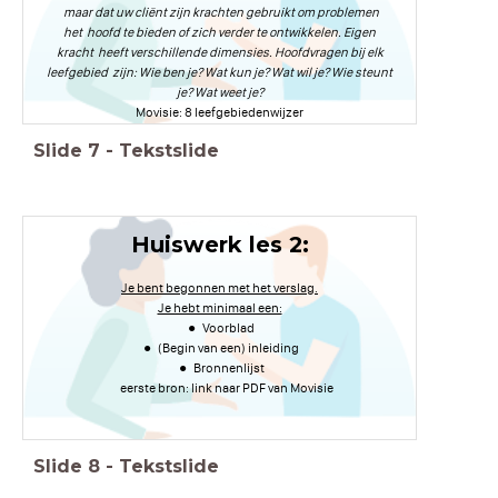
maar dat uw cliënt zijn krachten gebruikt om problemen
het hoofd te bieden of zich verder te ontwikkelen. Eigen
kracht heeft verschillende dimensies. Hoofdvragen bij elk
leefgebied zijn: Wie ben je? Wat kun je? Wat wil je? Wie steunt
je? Wat weet je?
Movisie: 8 leefgebiedenwijzer
Slide
7
-
Tekstslide
Huiswerk les 2:
Je bent begonnen met het verslag.
Je hebt minimaal een:
Voorblad
(Begin van een) inleiding
Bronnenlijst
eerste bron: link naar PDF van Movisie
Slide
8
-
Tekstslide