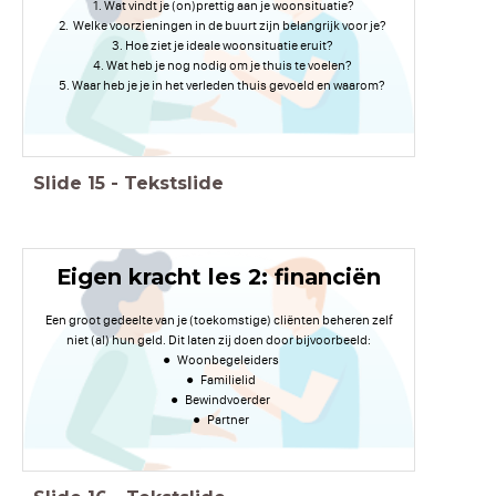
Wat vindt je (on)prettig aan je woonsituatie?
Welke voorzieningen in de buurt zijn belangrijk voor je?
Hoe ziet je ideale woonsituatie eruit?
Wat heb je nog nodig om je thuis te voelen?
Waar heb je je in het verleden thuis gevoeld en waarom?
Slide
15
-
Tekstslide
Eigen kracht les 2: financiën
Een groot gedeelte van je (toekomstige) cliënten beheren zelf
niet (al) hun geld. Dit laten zij doen door bijvoorbeeld:
Woonbegeleiders
Familielid
Bewindvoerder
Partner