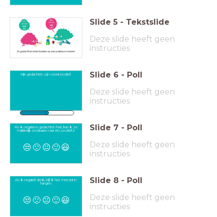
Slide
5
-
Tekstslide
Deze slide heeft geen
instructies
Je gedachten beïnvloeden op een positieve manier!
Slide
6
-
Poll
Mijn gedachten zijn vooral positief.
Deze slide heeft geen
instructies
-2
100
Slide
7
-
Poll
Als ik negatieve gedachten heb, kan ik ze
makkelijk omdraaien naar iets positiefs!
Deze slide heeft geen
😒
🙁
😐
🙂
😃
instructies
Slide
8
-
Poll
Als ik negatief denk, blijf ik hier meestal in
hangen.
Deze slide heeft geen
😒
🙁
😐
🙂
😃
instructies