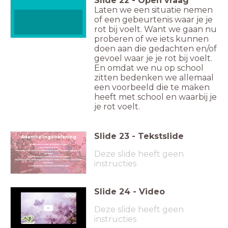
Slide
22
-
Open vraag
Laten we een situatie nemen
of een gebeurtenis waar je je
rot bij voelt. Want we gaan nu
proberen of we iets kunnen
doen aan die gedachten en/of
gevoel waar je je rot bij voelt.
En omdat we nu op school
zitten bedenken we allemaal
een voorbeeld die te maken
heeft met school en waarbij je
je rot voelt.
Slide
23
-
Tekstslide
Ademhalingsoefening
Ga zitten (met je voeten op de grond) of liggen
Leg je hand op je navel
Deze slide heeft geen
Adem rustig in. Tel daarbij in jezelf rustig tot 3. Terwijl je inademt, druk je je buik
naar buiten.
Je merkt dus dat je hand door je buik omhooggaat.
Adem rustig uit. Tel daarbij in jezelf rustig tot 6. Terwijl je uitademt, druk je je buik
instructies
naar binnen.
Je merkt dan dat je hand weer naar beneden gaat.
Slide
24
-
Video
Deze slide heeft geen
instructies