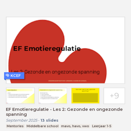
KCEF
EF Emotieregulatie - Les 2: Gezonde en ongezonde
spanning
September 2025
-
13
slides
Mentorles
Middelbare school
mavo, havo, vwo
Leerjaar 1-5