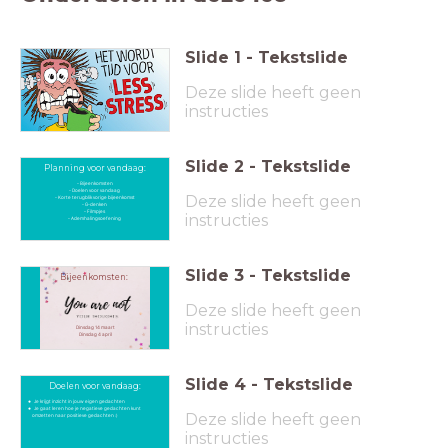
Slide
1
-
Tekstslide
Deze slide heeft geen
instructies
Slide
2
-
Tekstslide
Planning voor vandaag:
- Bijeenkomsten
- Doelen voor vandaag
Deze slide heeft geen
- Korte terugblik vorige bijeenkomst
- G-denken
- Filmpjes
instructies
- Ademhalingsoefening
Slide
3
-
Tekstslide
Bijeenkomsten:
Deze slide heeft geen
instructies
Dinsdag 14 maart
Dinsdag 4 april
Slide
4
-
Tekstslide
Doelen voor vandaag:
Je krijgt inzicht in jouw eigen gedachten
Je gaat leren hoe je negatieve gedachten kunt
Deze slide heeft geen
omzetten naar positieve gedachten :)
instructies