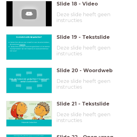
Slide
18
-
Video
Deze slide heeft geen
instructies
Slide
19
-
Tekstslide
Hoe beïnvloed ik mijn gedachten?
Gedachten die we over onszelf en over situaties hebben,
zijn soms heel
negatief
.
Deze slide heeft geen
Gedachten als ‘ik kan nooit iets goed doen’ of ‘ze moeten
mij altijd hebben’ zijn niet helpend, en vaak ook helemaal
niet waar!
instructies
Slide
20
-
Woordweb
Wat zijn helpende gedachten? Noem een
Deze slide heeft geen
aantal voorbeelden
instructies
Slide
21
-
Tekstslide
Deze slide heeft geen
instructies
Helpende Gedachten
Welk helpende gedachte(n) ga jij voor jezelf inzetten?