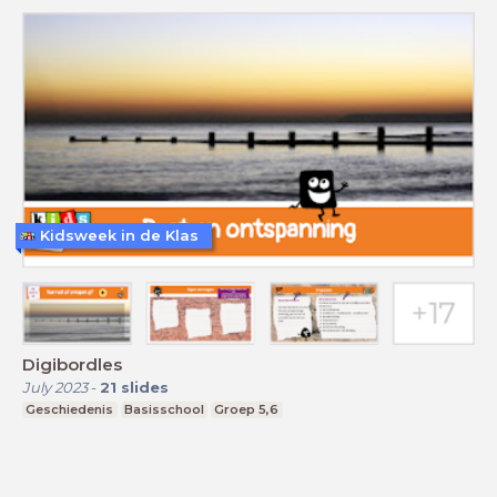
Kidsweek in de Klas
Digibordles
July 2023
-
21
slides
Geschiedenis
Basisschool
Groep 5,6