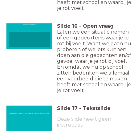
heeft met school en waarbij je
je rot voelt.
Slide
16
-
Open vraag
Wat gebeurde er toen?
Laten we een situatie nemen
of een gebeurtenis waar je je
rot bij voelt. Want we gaan nu
proberen of we iets kunnen
doen aan die gedachten en/of
gevoel waar je je rot bij voelt.
En omdat we nu op school
zitten bedenken we allemaal
een voorbeeld die te maken
heeft met school en waarbij je
je rot voelt.
Slide
17
-
Tekstslide
Filmpje (over de kracht van je gedachten en hoe het werkt)
Deze slide heeft geen
instructies