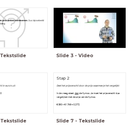
 in procenten berekenen
. Dus bijvoorbeeld
daling.
Tekstslide
Slide
3
-
Video
Stap 2
l in euro’s uit:
Deel het prijsverschil door de prijs waarmee je het vergelijkt:
80
In de vraag staat:
dan
de Kymco. Je moet het prijsverschil dus
vergelijken met de prijs van de Kymco.
€ 380 ÷ € 1.749 = 0,2172
Tekstslide
Slide
7
-
Tekstslide