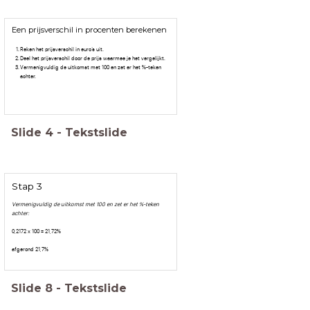
Een prijsverschil in procenten berekenen
Reken het prijsverschil in euro’s uit.
Deel het prijsverschil door de prijs waarmee je het vergelijkt.
Vermenigvuldig de uitkomst met 100 en zet er het %-teken
achter.
Slide
4
-
Tekstslide
Stap 3
Vermenigvuldig de uitkomst met 100 en zet er het %-teken
achter:
0,2172 x 100 = 21,72%
afgerond 21,7%
Slide
8
-
Tekstslide