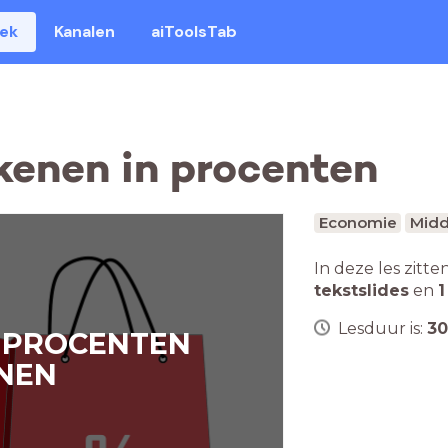
eek
Kanalen
aiToolsTab
ekenen in procenten
Economie
Midd
In deze les zitte
tekstslides
en
1
Lesduur is:
30
N PROCENTEN
NEN