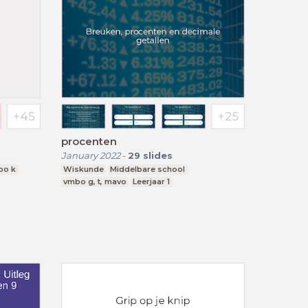
procenten
January 2022
-
29
slides
bo k
Wiskunde
Middelbare school
vmbo g, t, mavo
Leerjaar 1