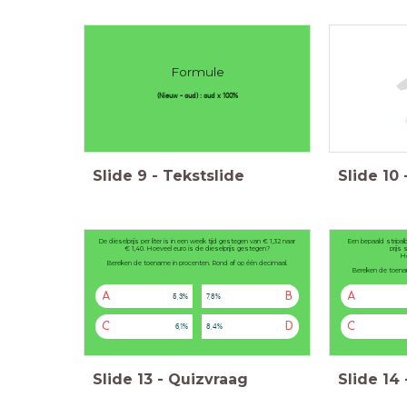
Formule
(Nieuw - oud) : oud x 100%
Slide
9
-
Tekstslide
Slide
10
De dieselprijs per liter is in een week tijd gestegen van € 1,32 naar
Een bepaald stripa
€ 1,40. Hoeveel euro is de dieselprijs gestegen?
prijs 
Ho
Bereken de toename in procenten. Rond af op één decimaal.
Bereken de toenam
A
B
A
5,3%
7,8%
C
D
C
6,1%
8,4%
Slide
13
-
Quizvraag
Slide
14