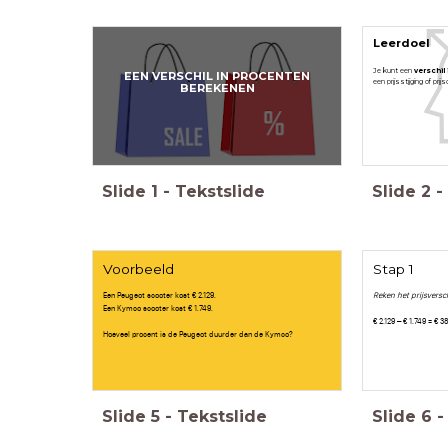
Leerdoel
Je kunt een
verschil
EEN VERSCHIL IN PROCENTEN
een prijsstijging of prijs
BEREKENEN
Slide
1
-
Tekstslide
Slide
2
-
Voorbeeld
Stap 1
Een Peugeot scooter kost € 2.129.
Reken het prijsverschi
Een Kymco scooter kost € 1.749.
€ 2.129 – € 1.749 = € 3
Hoeveel procent is de Peugeot duurder dan de Kymco?
Slide
5
-
Tekstslide
Slide
6
-