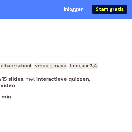
Inloggen
Start gratis
elbare school
vmbo t, mavo
Leerjaar 3,4
n
15 slides
,
met
interactieve quizzen
,
 video
.
min