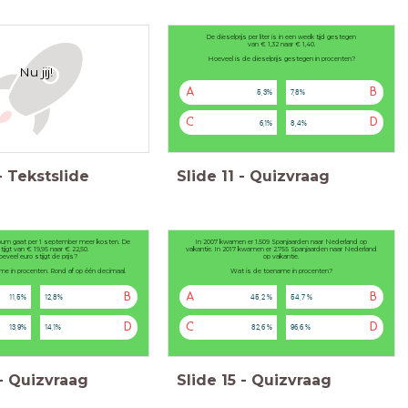
De dieselprijs per liter is in een week tijd gestegen
van € 1,32 naar € 1,40.
Hoeveel is de dieselprijs gestegen in procenten?
Nu jij!
A
B
5,3%
7,8%
C
D
6,1%
8,4%
-
Tekstslide
Slide
11
-
Quizvraag
lbum gaat per 1 september meer kosten. De
In 2007 kwamen er 1.509 Spanjaarden naar Nederland op
stijgt van € 19,95 naar € 22,50.
vakantie. In 2017 kwamen er 2.755 Spanjaarden naar Nederland
eveel euro stijgt de prijs?
op vakantie.
e in procenten. Rond af op één decimaal.
Wat is de toename in procenten?
B
A
B
11,5%
12,8%
45,2 %
54,7 %
D
C
D
13,9%
14,1%
82,6 %
96,6 %
-
Quizvraag
Slide
15
-
Quizvraag