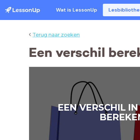
Wat is LessonUp
Lesbiblioth
‹
Terug naar zoeken
Een verschil ber
EEN VERSCHIL I
BEREKE