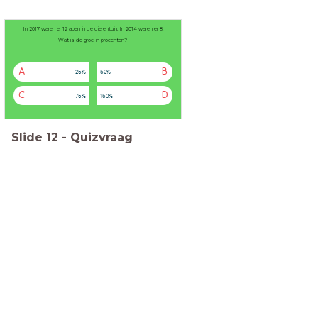
In 2017 waren er 12 apen in de dierentuin. In 2014 waren er 8.
Wat is de groei in procenten?
A
B
25%
50%
C
D
75%
150%
Slide
12
-
Quizvraag