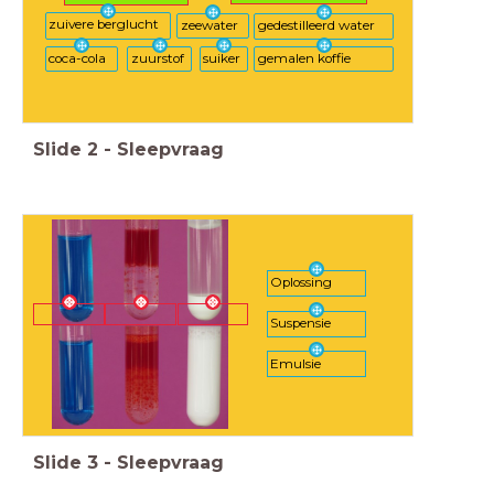
zuivere berglucht
zeewater
gedestilleerd water
gemalen koffie
suiker
coca-cola
zuurstof
Slide
2
-
Sleepvraag
Oplossing
Suspensie
Emulsie
Slide
3
-
Sleepvraag