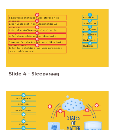
Emulsie
1. Een vaste stof in een vloeistof die niet
mengen
Oplossing
2. Een vaste stof in een vloeistof die wel
mengen
Emulgato
3. Een vloeistof in een vloeistof die niet
r
mengen
Suspensie
4. Een vloeistof die makkelijk oplost in
water
Hydrofoob
5<span>. Een vloeistof die moeilijk oplost in
water</span>
Hydrofiel
6. Een hulp stof die er wel voor zorgde dat
een emulsie mengt.
Slide
4
-
Sleepvraag
verdampen
smelten
condenseren
rijpen
stollen