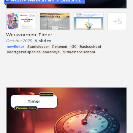
WoW! - Werkvormen in LessonUp
Werkvormen: Timer
October 2025
-
9
slides
newEditor
Studielessen
Rekenen
+30
Basisschool
Voortgezet speciaal onderwijs
Middelbare school