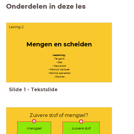
Onderdelen in deze les
Lezing 2
Mengen en scheiden
Lesplanning:
- Terugblik
- Doel
- Nieuwe stof
- Werktijd werkboek
- Werktijd opdrachten
- Afsluiten
Slide
1
-
Tekstslide
Zuivere stof of mengsel?
mengsel
zuivere stof