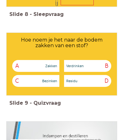
Slide
8
-
Sleepvraag
Hoe noem je het naar de bodem
zakken van een stof?
A
B
Zakken
Verdrinken
C
D
Bezinken
Residu
Slide
9
-
Quizvraag