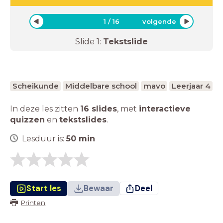
1
/
16
volgende
Slide
1
:
Tekstslide
Scheikunde
Middelbare school
mavo
Leerjaar 4
In deze les zitten
16 slides
,
met
interactieve
quizzen
en
tekstslides
.
Lesduur is:
50
min
Start les
Bewaar
Deel
Printen