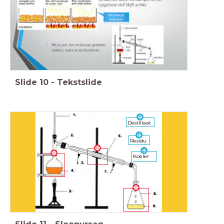
Slide
10
-
Tekstslide
Destillaat
Residu
Koeler