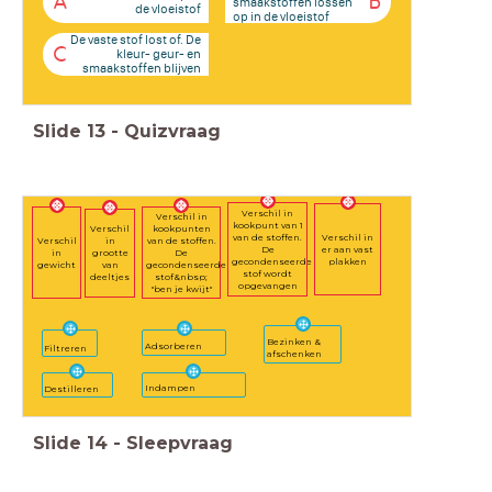
A
B
smaakstoffen lossen
de vloeistof
op in de vloeistof
De vaste stof lost of. De
C
kleur- geur- en
smaakstoffen blijven
achter
Slide
13
-
Quizvraag
Verschil in
Verschil in
kookpunt van 1
kookpunten
Verschil
Verschil in
van de stoffen.
Verschil
van de stoffen.
in
er aan vast
De
in
De
grootte
plakken
gecondenseerde
gewicht
gecondenseerde
van
stof wordt
stof&nbsp;
deeltjes
opgevangen
"ben je kwijt"
Bezinken &
Adsorberen
Filtreren
afschenken
Indampen
Destilleren
Slide
14
-
Sleepvraag