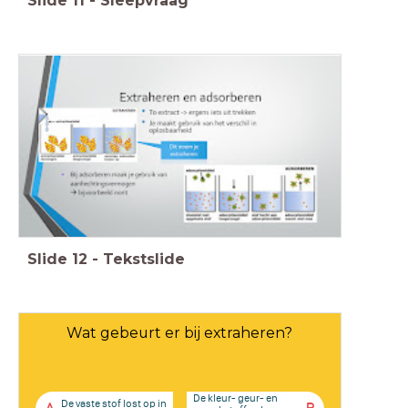
Slide
11
-
Sleepvraag
Slide
12
-
Tekstslide
Wat gebeurt er bij extraheren?
De kleur- geur- en
De vaste stof lost op in