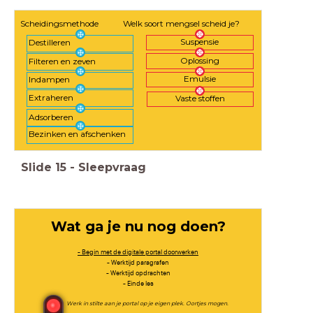
Scheidingsmethode
Welk soort mengsel scheid je?
Suspensie
Destilleren
Oplossing
Filteren en zeven
Emulsie
Indampen
Extraheren
Vaste stoffen
Adsorberen
Bezinken en afschenken
Slide
15
-
Sleepvraag
Wat ga je nu nog doen?
- Begin met de digitale portal doorwerken
- Werktijd paragrafen
- Werktijd opdrachten
- Einde les
Werk in stilte aan je portal op je eigen plek. Oortjes mogen.