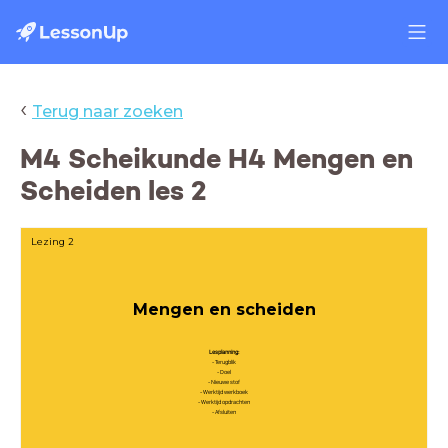
‹
Terug naar zoeken
M4 Scheikunde H4 Mengen en
Scheiden les 2
Lezing 2
Mengen en scheiden
Lesplanning:
- Terugblik
- Doel
- Nieuwe stof
- Werktijd werkboek
- Werktijd opdrachten
- Afsluiten