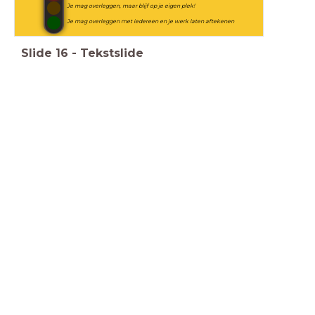
Je mag overleggen, maar blijf op je eigen plek!
Je mag overleggen met iedereen en je werk laten aftekenen
Slide
16
-
Tekstslide