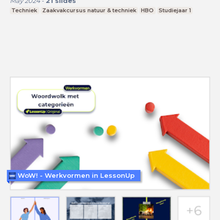
May 2024
-
21
slides
Techniek
Zaakvakcursus natuur & techniek
HBO
Studiejaar 1
WoW! - Werkvormen in LessonUp