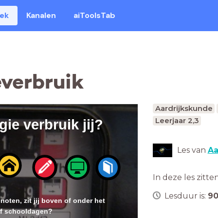
eek
Kanalen
aiToolsTab
verbruik
Aardrijkskunde
Leerjaar 2,3
ie verbruik jij?
Les van
Aa
In deze les zitte
Lesduur is:
9
noten, zit jij boven of onder het
of schooldagen?