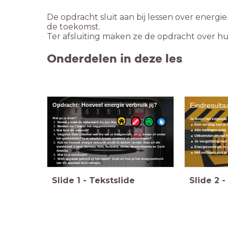
De opdracht sluit aan bij lessen over energi
de toekomst.
Ter afsluiting maken ze de opdracht over hu
Onderdelen in deze les
Eindresulta
Opdracht: Hoeveel energie verbruik jij?
Wat ga je doen?
Je levert het volgende 
Noteer 1 week de meterstand bij jou thuis
Een verslag van je
Bereken na 7 dagen het daggemiddelde
Alle metingen erbij
Wat kost dit verbruik?
Vergelijk deze uitkomst met die van je klasgenoten, zit jij boven of onder
Uitkomsten en wat h
het gemiddelde? Is er verschil tussen weekend of schooldagen?
Je vergelijking met
Kijk nu hoeveel energie verbruikt wordt in andere landen. Kies uit elk
werelddeel 1 land: Europa, Azië, Australië, Afrika, Noord-Amerika en Zuid-
Energieverbruik in
Amerika
Het verlagen van je
Wat is je conclusie?
Welk apparaat gebruik jij het meest? Zoek uit hoe je het energieverbruik
van dit apparaat kunt verlagen.
Slide
1
-
Tekstslide
Slide
2
-