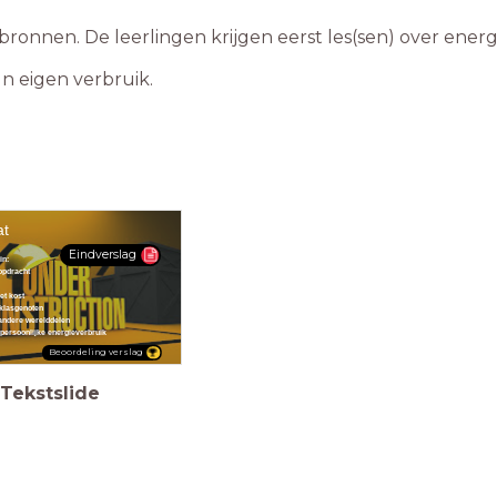
ebronnen. De leerlingen krijgen eerst les(sen) over ene
n eigen verbruik.
at
Eindverslag
in:
 opdracht
et kost
 klasgenoten
 andere werelddelen
 persoonlijke energieverbruik
Beoordeling verslag
Tekstslide