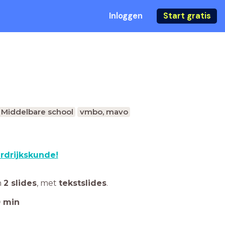
Inloggen
Start gratis
Middelbare school
vmbo, mavo
rdrijkskunde!
n
2 slides
,
met
tekstslides
.
0
min