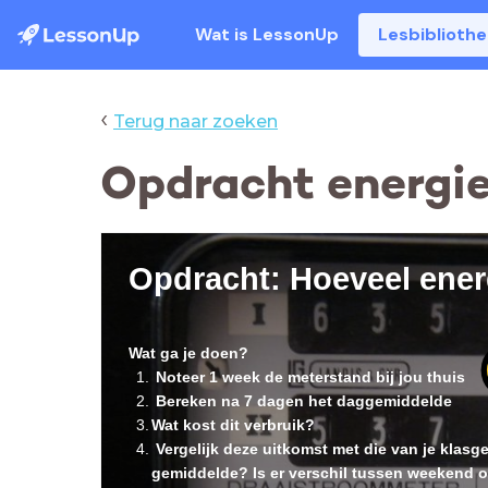
Wat is LessonUp
Lesbiblioth
‹
Terug naar zoeken
Opdracht energie
Opdracht: Hoeveel energ
Wat ga je doen?
Noteer 1 week de meterstand bij jou thuis
Bereken na 7 dagen het daggemiddelde
Wat kost dit verbruik?
Vergelijk deze uitkomst met die van je klasge
gemiddelde? Is er verschil tussen weekend 