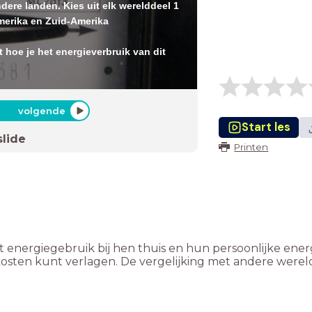
dere landen. Kies uit elk werelddeel 1
Amerika en Zuid-Amerika
 hoe je het energieverbruik van dit
volgende
Start les
slide
Printen
et energiegebruik bij hen thuis en hun persoonlijke ene
kosten kunt verlagen. De vergelijking met andere wereld