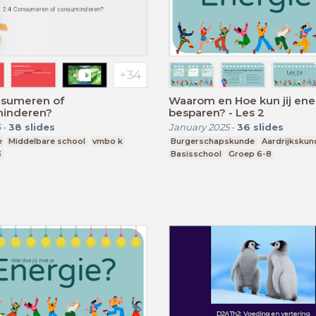
nsumeren of
Waarom en Hoe kun jij ene
inderen?
besparen? - Les 2
5
-
38
slides
January 2025
-
36
slides
e
Middelbare school
vmbo k
Burgerschapskunde
Aardrijkskun
3
Basisschool
Groep 6-8