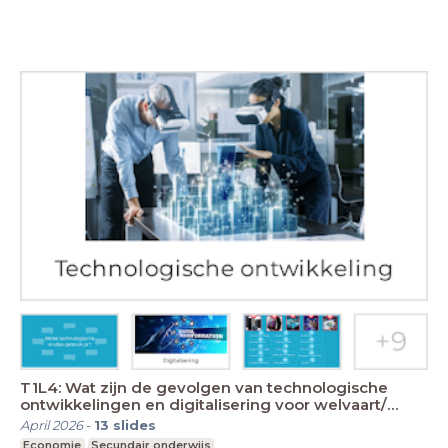
T1L4: Wat zijn de gevolgen van technologische
ontwikkelingen en digitalisering voor welvaart/
welzij
April 2026
-
13
slides
Economie
Secundair onderwijs