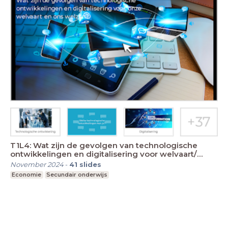
T1L4: Wat zijn de gevolgen van technologische
ontwikkelingen en digitalisering voor welvaart/
welzij
November 2024
-
41
slides
Economie
Secundair onderwijs