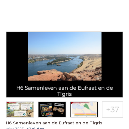
H6 Samenleven aan de Eufraat en de Tigris
May 2025
-
41
slides