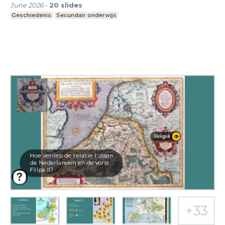
June 2026
-
20
slides
Geschiedenis
Secundair onderwijs