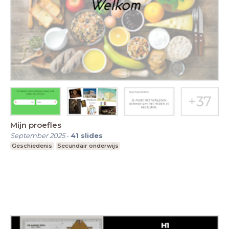
Mijn proefles
September 2025
-
41
slides
Geschiedenis
Secundair onderwijs