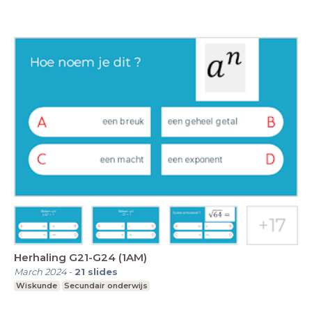
Herhaling G21-G24 (1AM)
March 2024
-
21
slides
Wiskunde
Secundair onderwijs