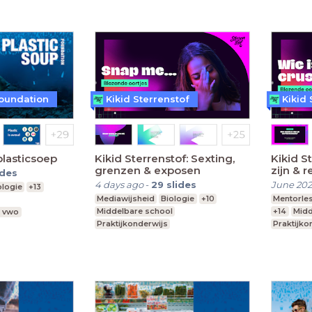
Foundation
Kikid Sterrenstof
Kikid 
plasticsoep
Kikid Sterrenstof: Sexting,
Kikid St
grenzen & exposen
zijn & r
ides
4 days ago
-
29
slides
June 20
ologie
+13
Mediawijsheid
Biologie
+10
Mentorle
Middelbare school
+14
Midd
, vwo
Praktijkonderwijs
Praktijko
Speciaal Onderwijs
Speciaal