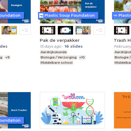
Foundation
Plastic Soup Foundation
Plast
Pak de verpakker
Trash H
ides
15 days ago
-
16
slides
February
Aardrijkskunde
Aardrijk
ng
+9
Biologie / Verzorging
+10
Biologie 
Middelbare school
Middelba
, vwo
vmbo t, mavo, havo, vwo
vmbo t, m
Leerjaar 1-3
Leerjaar 1
Foundation