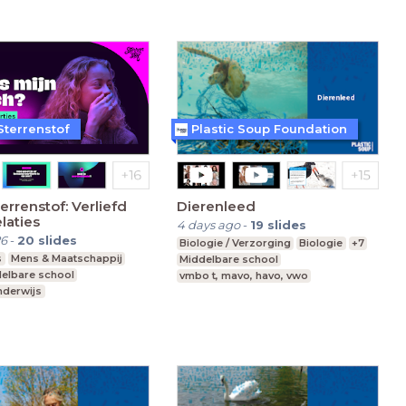
Sterrenstof
Plastic Soup Foundation
errenstof: Verliefd
Dierenleed
elaties
4 days ago
-
19
slides
26
-
20
slides
Biologie / Verzorging
Biologie
+7
s
Mens & Maatschappij
Middelbare school
elbare school
vmbo t, mavo, havo, vwo
nderwijs
Leerjaar 1-3
 Onderwijs