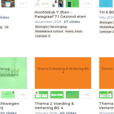
Hoofdstuk 7. Eten -
TH 6 BS
Paragraaf 7.1 Gezond eten
slides
May 202
November 2025
-
27
slides
Biologie 
Biologie / Verzorging
ng
+6
Middelba
Middelbare school
mavo, havo
Leerjaar 
Leerjaar 2
, vwo
uchtwegen
Thema 2 Voeding &
Thema 
n)
Vertering BS 4
Verteri
20
slides
January 2026
-
40
slides
Novembe