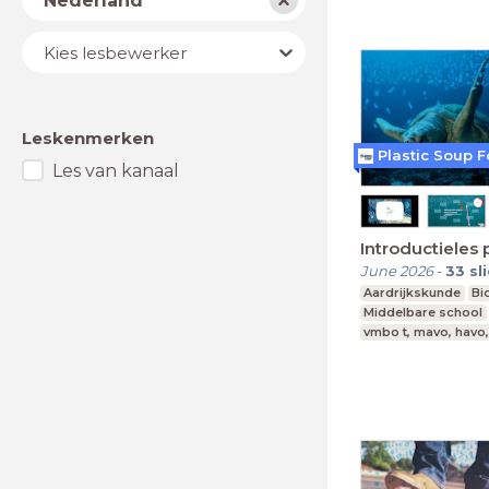
Nederland
Lesbewerker
Kies lesbewerker
Leskenmerken
Plastic Soup 
Les van kanaal
Introductieles 
June 2026
-
33
sl
Aardrijkskunde
Bi
Middelbare school
vmbo t, mavo, havo
Leerjaar 1-3