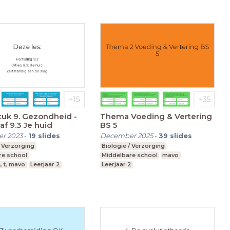
uk 9. Gezondheid -
Thema Voeding & Vertering
af 9.3 Je huid
BS 5
r 2023
-
19
slides
December 2025
-
39
slides
/ Verzorging
Biologie / Verzorging
re school
Middelbare school
mavo
, t, mavo
Leerjaar 2
Leerjaar 2