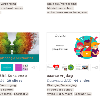
/ Verzorging
Biologie / Verzorging
re school
mavo
Middelbare school
2
vmbo lwoo, mavo, havo, vwo
Leerjaar 1,2
T5B4 Seks enzo
paarse vrijdag
024
-
28
slides
December 2022
-
46
slides
/ Verzorging
Biologie / Verzorging
re school
Middelbare school
, t, mavo
Leerjaar 2
vmbo k, g, t, mavo
Leerjaar 2,3