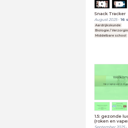
Snack Tracker
August 2025
-
16
Aardrijkskunde
Biologie / Verzorgi
Middelbare school
vmbo t, mavo, havo
Leerjaar 1-3
1.5: gezonde l
(roken en vape
September 2025
-