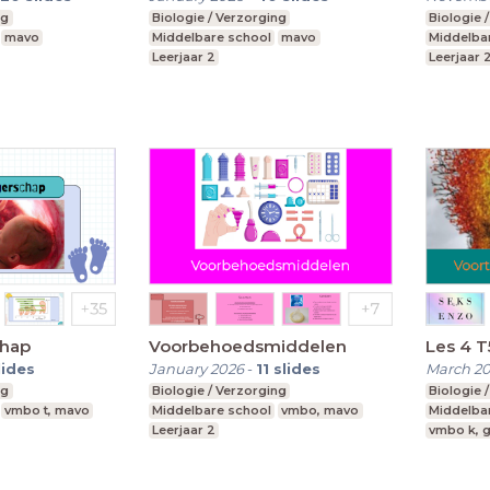
ng
Biologie / Verzorging
Biologie 
mavo
Middelbare school
mavo
Middelba
Leerjaar 2
Leerjaar 
chap
Voorbehoedsmiddelen
Les 4 
lides
January 2026
-
11
slides
March 2
ng
Biologie / Verzorging
Biologie 
vmbo t, mavo
Middelbare school
vmbo, mavo
Middelba
Leerjaar 2
vmbo k, g