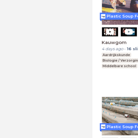
Plastic Soup 
Kauwgom
4 days ago
-
16
sl
Aardrijkskunde
Biologie / Verzorgi
Middelbare school
vmbo t, mavo, havo
Leerjaar 1-3
Plastic Soup 