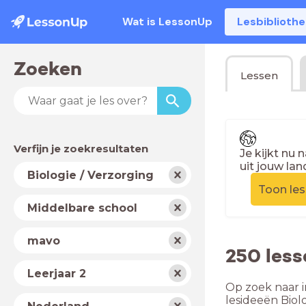
Wat is LessonUp
Lesbiblioth
Zoeken
Lessen
Verfijn je zoekresultaten
Je kijkt nu 
uit jouw lan
Vak
Biologie / Verzorging
Toon le
Schooltype
Middelbare school
Niveau
mavo
250 less
Jaar
Leerjaar 2
Op zoek naar i
Land
lesideeën Biol