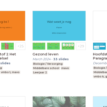
tof 2 Het
Gezond leven
Hoofdst
elsel
Paragra
March 2024
-
33
slides
slides
Decembe
Biologie / Verzorging
ng
Biologie 
Middelbare school
mavo
vmbo t, mavo
Middelba
Leerjaar 2
vmbo k, g