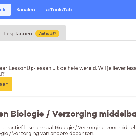
eek
Kanalen
aiToolsTab
Lesplannen
Wat is dit?
naar LessonUp-lessen uit de hele wereld. Wil je liever l
d?
ssen
en Biologie / Verzorging middelba
nteractief lesmateriaal Biologie / Verzorging voor middel
ogie / Verzorging van andere docenten.