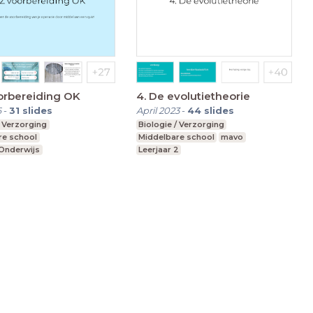
orbereiding OK
4. De evolutietheorie
6
-
31
slides
April 2023
-
44
slides
/ Verzorging
Biologie / Verzorging
re school
Middelbare school
mavo
 Onderwijs
Leerjaar 2
t speciaal onderwijs
vo, havo, vwo