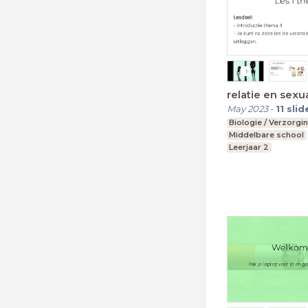
relatie en sexua
May 2023
-
11
slid
Biologie / Verzorgi
Middelbare school
Leerjaar 2