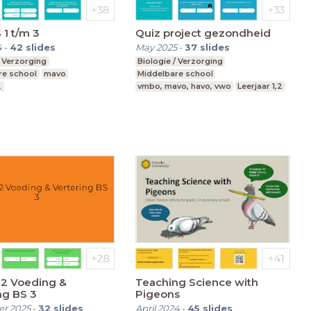
 1 t/m 3
Quiz project gezondheid
4
-
42
slides
May 2025
-
37
slides
/ Verzorging
Biologie / Verzorging
re school
mavo
Middelbare school
2
vmbo, mavo, havo, vwo
Leerjaar 1,2
2 Voeding &
Teaching Science with
ng BS 3
Pigeons
r 2025
-
32
slides
April 2024
-
45
slides