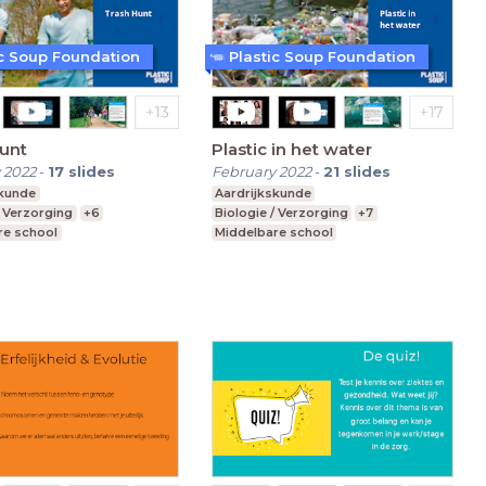
ic Soup Foundation
Plastic Soup Foundation
unt
Plastic in het water
 2022
-
17
slides
February 2022
-
21
slides
skunde
Aardrijkskunde
/ Verzorging
+6
Biologie / Verzorging
+7
re school
Middelbare school
avo, havo, vwo
vmbo t, mavo, havo, vwo
-3
Leerjaar 1-3