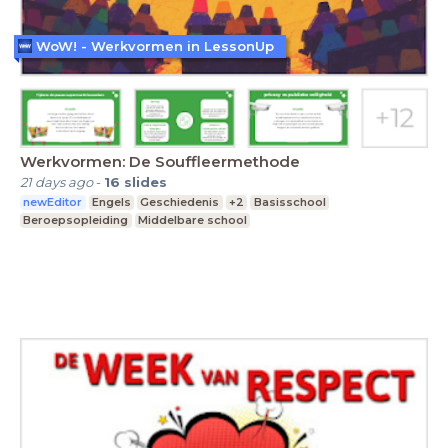
WoW! - Werkvormen in LessonUp
Werkvormen: De Souffleermethode
21 days ago
-
16
slides
newEditor
Engels
Geschiedenis
+2
Basisschool
Beroepsopleiding
Middelbare school