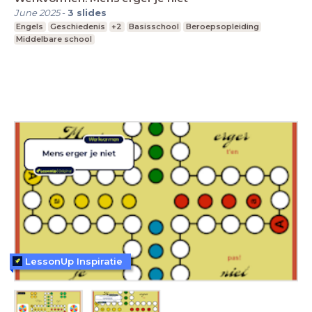
June 2025
-
3
slides
Engels
Geschiedenis
+2
Basisschool
Beroepsopleiding
Middelbare school
LessonUp Inspiratie