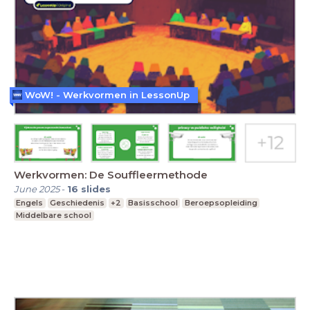
WoW! - Werkvormen in LessonUp
Werkvormen: De Souffleermethode
June 2025
-
16
slides
Engels
Geschiedenis
+2
Basisschool
Beroepsopleiding
Middelbare school