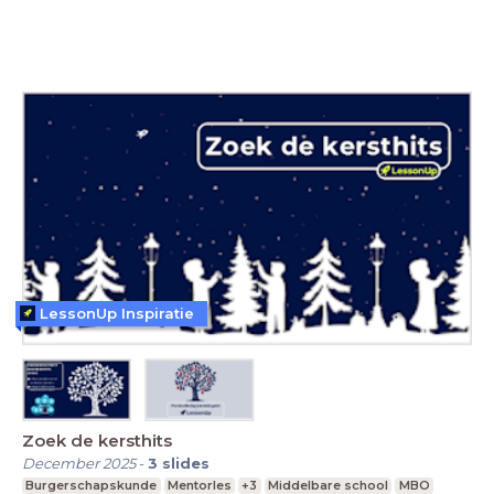
LessonUp Inspiratie
Zoek de kersthits
December 2025
-
3
slides
Burgerschapskunde
Mentorles
+3
Middelbare school
MBO