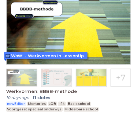
WoW! - Werkvormen in LessonUp
Werkvormen: BBBB-methode
10 days ago
-
11
slides
newEditor
Mentorles
LOB
+14
Basisschool
Voortgezet speciaal onderwijs
Middelbare school