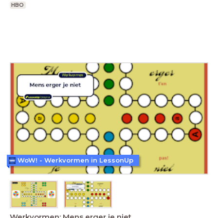
HBO
WoW! - Werkvormen in LessonUp
Werkvormen: Mens erger je niet