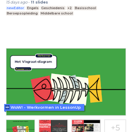
15 days ago
-
11
slides
newEditor
Engels
Geschiedenis
+2
Basisschool
Beroepsopleiding
Middelbare school
WoW! - Werkvormen in LessonUp