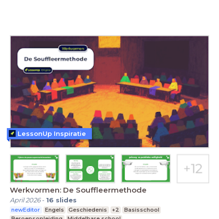
LessonUp Inspiratie
Werkvormen: De Souffleermethode
April 2026
-
16
slides
newEditor
Engels
Geschiedenis
+2
Basisschool
Beroepsopleiding
Middelbare school