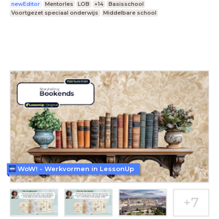
newEditor
Mentorles
LOB
+14
Basisschool
Voortgezet speciaal onderwijs
Middelbare school
WoW! - Werkvormen in LessonUp