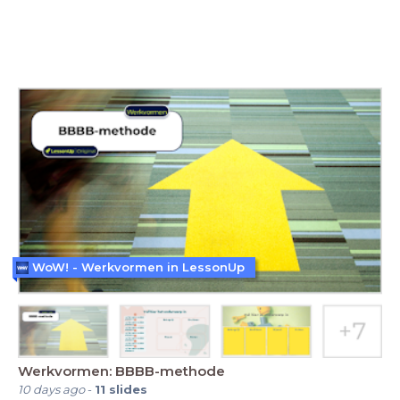
WoW! - Werkvormen in LessonUp
Werkvormen: BBBB-methode
10 days ago
-
11
slides