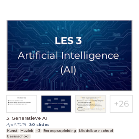
3. Generatieve AI
April 2026
-
30
slides
Kunst
Muziek
+3
Beroepsopleiding
Middelbare school
Basisschool