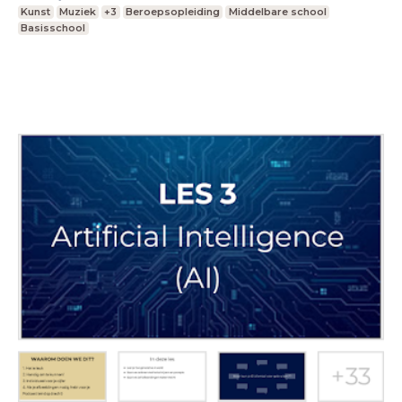
Kunst
Muziek
+3
Beroepsopleiding
Middelbare school
Basisschool