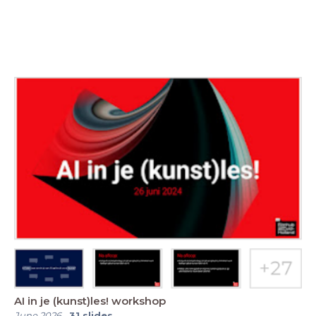
AI in je (kunst)les! workshop
June 2026
-
31
slides