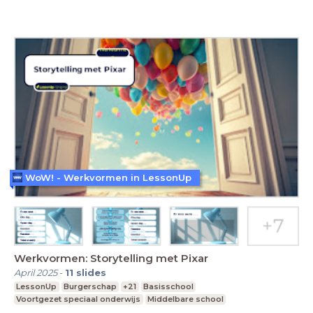
WoW! - Werkvormen in LessonUp
Werkvormen: Storytelling met Pixar
April 2025
-
11
slides
LessonUp
Burgerschap
+21
Basisschool
Voortgezet speciaal onderwijs
Middelbare school