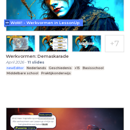
WoW! - Werkvormen in LessonUp
Werkvormen: Demaskarade
April 2026
-
11
slides
newEditor
Nederlands
Geschiedenis
+15
Basisschool
Middelbare school
Praktijkonderwijs