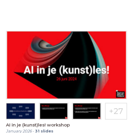
AI in je (kunst)les! workshop
January 2026
-
31
slides