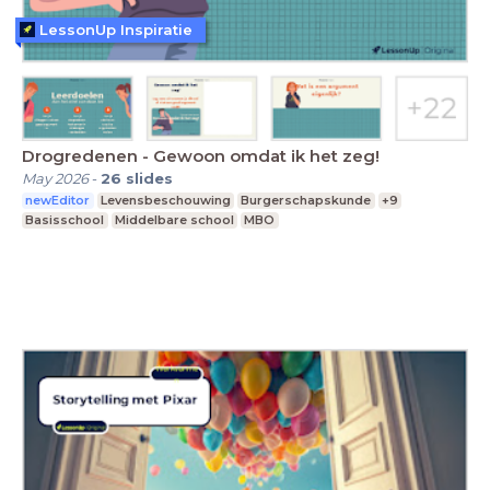
LessonUp Inspiratie
Drogredenen - Gewoon omdat ik het zeg!
May 2026
-
26
slides
newEditor
Levensbeschouwing
Burgerschapskunde
+9
Basisschool
Middelbare school
MBO