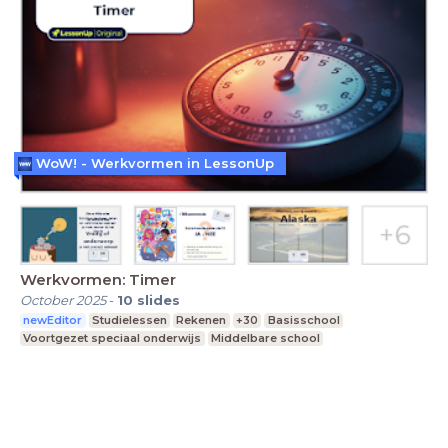
WoW! - Werkvormen in LessonUp
Werkvormen: Timer
October 2025
-
10
slides
newEditor
Studielessen
Rekenen
+30
Basisschool
Voortgezet speciaal onderwijs
Middelbare school