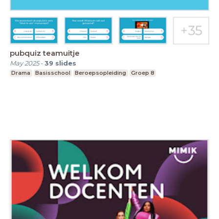
pubquiz teamuitje
May 2025
-
39
slides
Drama
Basisschool
Beroepsopleiding
Groep 8