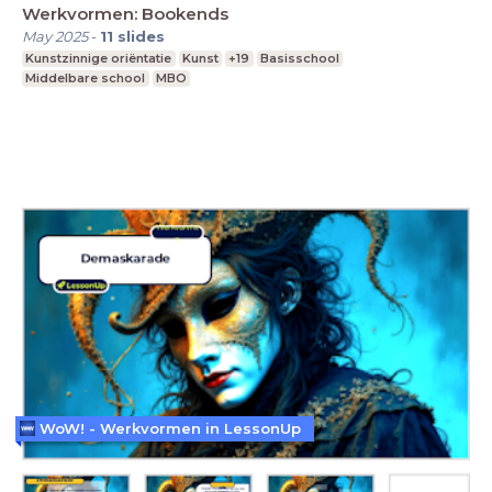
Werkvormen: Bookends
May 2025
-
11
slides
Kunstzinnige oriëntatie
Kunst
+19
Basisschool
Middelbare school
MBO
WoW! - Werkvormen in LessonUp