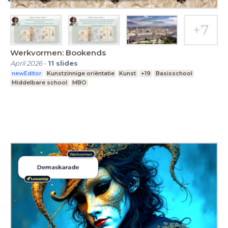
Werkvormen: Bookends
April 2026
-
11
slides
newEditor
Kunstzinnige oriëntatie
Kunst
+19
Basisschool
Middelbare school
MBO