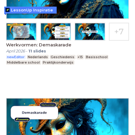
LessonUp Inspiratie
Werkvormen: Demaskarade
April 2026
-
11
slides
newEditor
Nederlands
Geschiedenis
+15
Basisschool
Middelbare school
Praktijkonderwijs