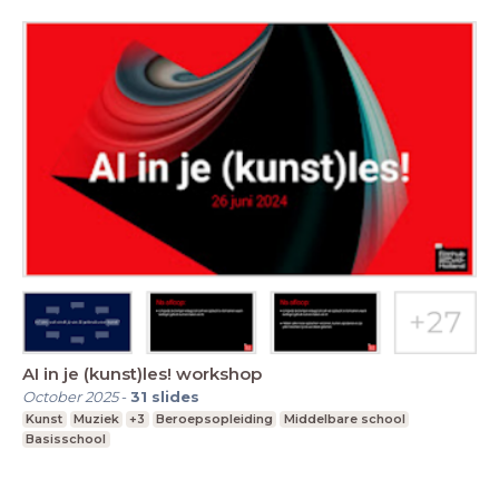
AI in je (kunst)les! workshop
October 2025
-
31
slides
Kunst
Muziek
+3
Beroepsopleiding
Middelbare school
Basisschool