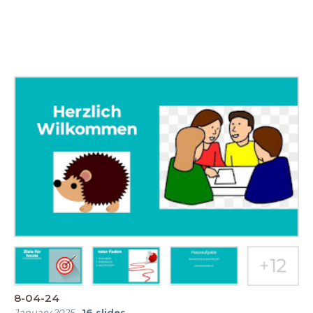
8-04-24
January 2025
-
16
slides