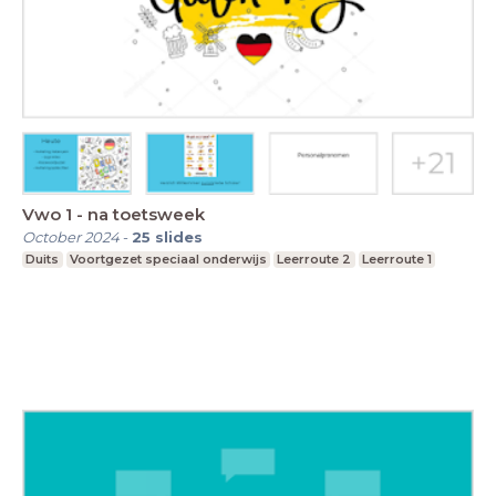
Vwo 1 - na toetsweek
October 2024
-
25
slides
Duits
Voortgezet speciaal onderwijs
Leerroute 2
Leerroute 1