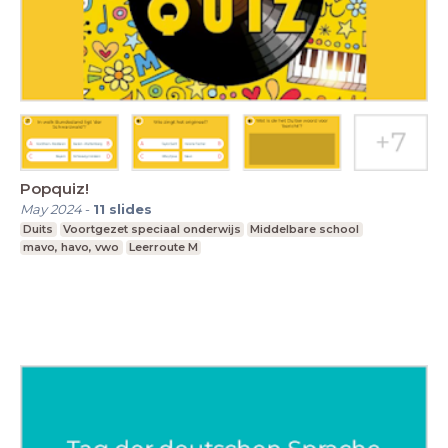
Popquiz!
May 2024
-
11
slides
Duits
Voortgezet speciaal onderwijs
Middelbare school
mavo, havo, vwo
Leerroute M