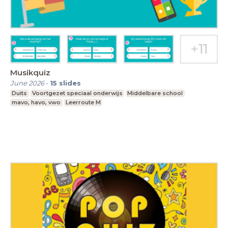
Musikquiz
June 2026
-
15
slides
Duits
Voortgezet speciaal onderwijs
Middelbare school
mavo, havo, vwo
Leerroute M