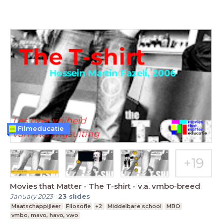
Filmeducatie
Movies that Matter - The T-shirt - v.a. vmbo-breed
January 2023
-
23
slides
Maatschappijleer
Filosofie
+2
Middelbare school
MBO
vmbo, mavo, havo, vwo