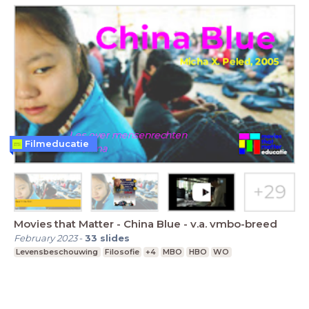
Filmeducatie
Movies that Matter - China Blue - v.a. vmbo-breed
February 2023
-
33
slides
Levensbeschouwing
Filosofie
+4
MBO
HBO
WO