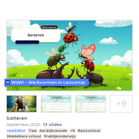
WoW! - Werkvormen in LessonUp
Sorteren
September 2025
-
13
slides
newEditor
Taal
Aardrijkskunde
+9
Basisschool
Middelbare school
Praktijkonderwijs