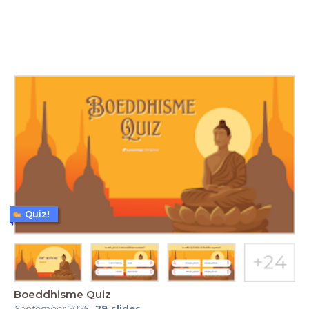
Quiz!
Boeddhisme Quiz
September 2025
-
28
slides