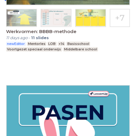
Werkvormen: BBBB-methode
11 days ago
-
11
slides
newEditor
Mentorles
LOB
+14
Basisschool
Voortgezet speciaal onderwijs
Middelbare school