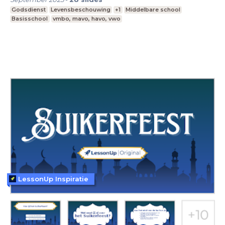
Godsdienst
Levensbeschouwing
+1
Middelbare school
Basisschool
vmbo, mavo, havo, vwo
LessonUp Inspiratie