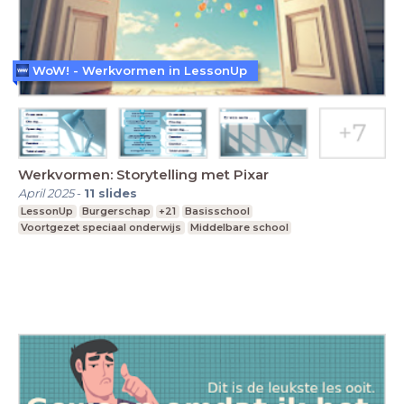
WoW! - Werkvormen in LessonUp
Werkvormen: Storytelling met Pixar
April 2025
-
11
slides
LessonUp
Burgerschap
+21
Basisschool
Voortgezet speciaal onderwijs
Middelbare school