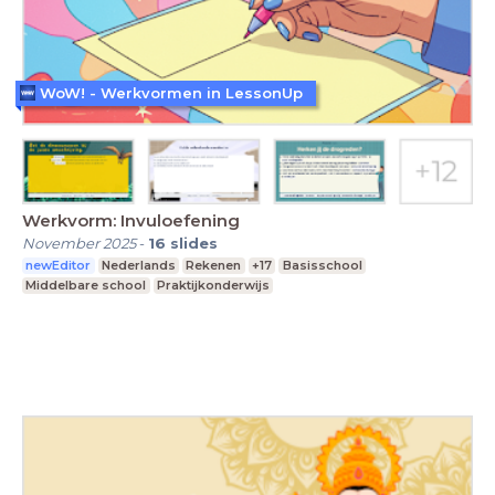
WoW! - Werkvormen in LessonUp
Werkvorm: Invuloefening
November 2025
-
16
slides
newEditor
Nederlands
Rekenen
+17
Basisschool
Middelbare school
Praktijkonderwijs