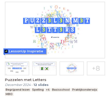
LessonUp Inspiratie
Puzzelen met Letters
December 2024
-
12
slides
Begrijpend lezen
Spelling
+4
Basisschool
Praktijkonderwijs
MBO