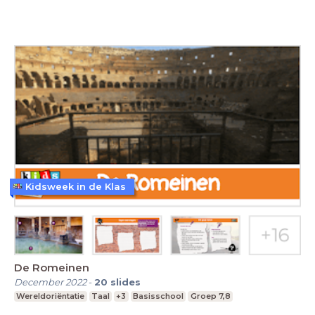
Kidsweek in de Klas
De Romeinen
December 2022
-
20
slides
Wereldoriëntatie
Taal
+3
Basisschool
Groep 7,8