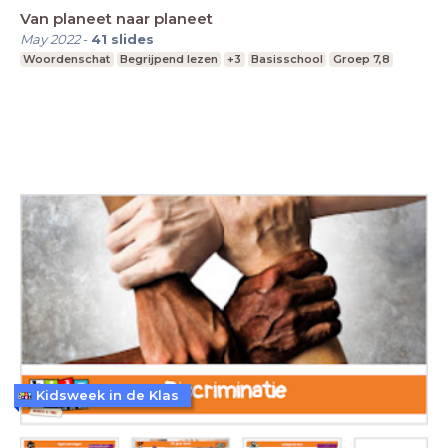
Van planeet naar planeet
May 2022
-
41
slides
Woordenschat
Begrijpend lezen
+3
Basisschool
Groep 7,8
Kidsweek in de Klas