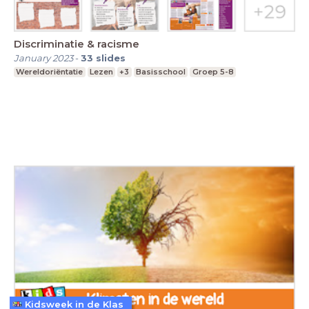
Discriminatie & racisme
January 2023
-
33
slides
Wereldoriëntatie
Lezen
+3
Basisschool
Groep 5-8
Kidsweek in de Klas