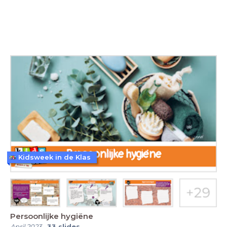
Kidsweek in de Klas
Persoonlijke hygiëne
April 2023
-
33
slides