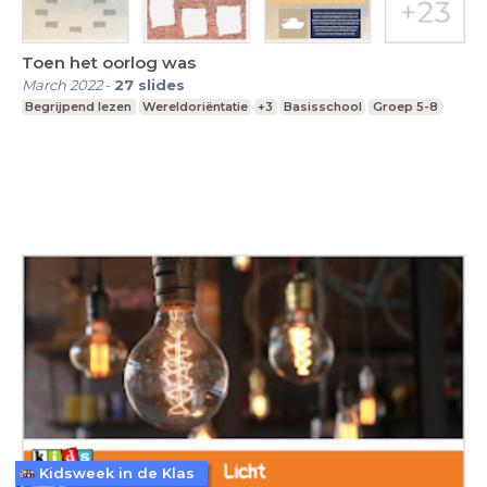
Toen het oorlog was
March 2022
-
27
slides
Begrijpend lezen
Wereldoriëntatie
+3
Basisschool
Groep 5-8
Kidsweek in de Klas