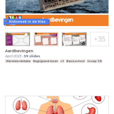
Kidsweek in de Klas
Aardbevingen
April 2023
-
39
slides
Wereldoriëntatie
Begrijpend lezen
+3
Basisschool
Groep 7,8