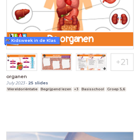
Kidsweek in de Klas
organen
July 2023
-
25
slides
Wereldoriëntatie
Begrijpend lezen
+3
Basisschool
Groep 5,6