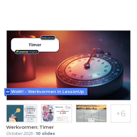
WoW! - Werkvormen in LessonUp
Werkvormen: Timer
October 2025
-
10
slides