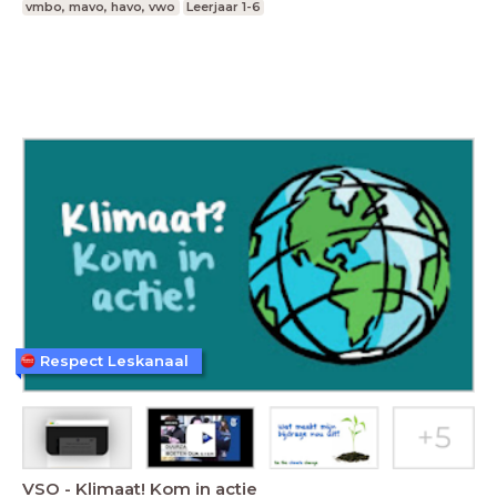
vmbo, mavo, havo, vwo
Leerjaar 1-6
Respect Leskanaal
VSO - Klimaat! Kom in actie