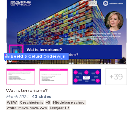
Beeld & Geluid Onderwijs
Wat is terrorisme?
March 2024
-
43
slides
W&W
Geschiedenis
+5
Middelbare school
vmbo, mavo, havo, vwo
Leerjaar 1-3