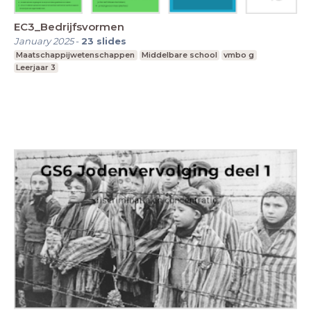
EC3_Bedrijfsvormen
January 2025
-
23
slides
Maatschappijwetenschappen
Middelbare school
vmbo g
Leerjaar 3