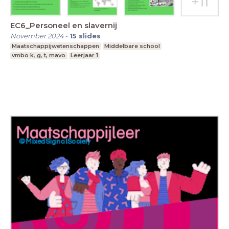
EC6_Personeel en slavernij
November 2024
-
15
slides
Maatschappijwetenschappen
Middelbare school
vmbo k, g, t, mavo
Leerjaar 1