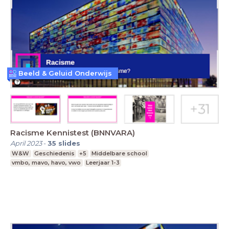
Beeld & Geluid Onderwijs
Racisme Kennistest (BNNVARA)
April 2023
-
35
slides
W&W
Geschiedenis
+5
Middelbare school
vmbo, mavo, havo, vwo
Leerjaar 1-3