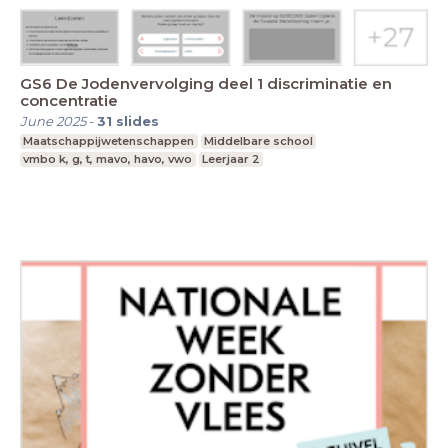
GS6 De Jodenvervolging deel 1 discriminatie en
concentratie
June 2025
-
31
slides
Maatschappijwetenschappen
Middelbare school
vmbo k, g, t, mavo, havo, vwo
Leerjaar 2