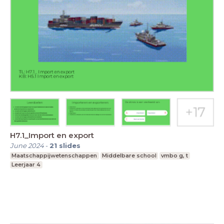
H7.1_Import en export
June 2024
-
21
slides
Maatschappijwetenschappen
Middelbare school
vmbo g, t
Leerjaar 4