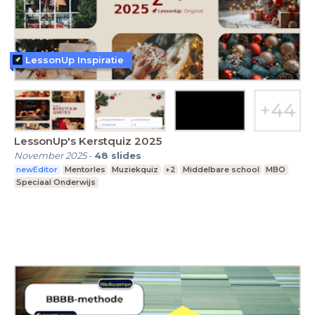
LessonUp Inspiratie
LessonUp's Kerstquiz 2025
November 2025
-
48
slides
newEditor
Mentorles
Muziekquiz
+2
Middelbare school
MBO
Speciaal Onderwijs