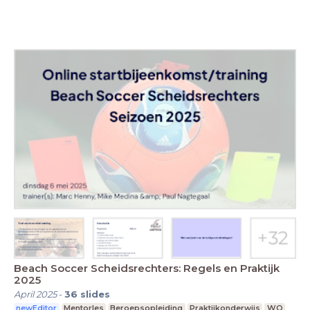
Beach Soccer Scheidsrechters: Regels en Praktijk
2025
April 2025
-
36
slides
newEditor
Mentorles
Beroepsopleiding
Praktijkonderwijs
WO