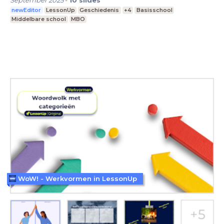
September 2025
-
10
slides
newEditor
LessonUp
Geschiedenis
+4
Basisschool
Middelbare school
MBO
WoW! - Werkvormen in LessonUp