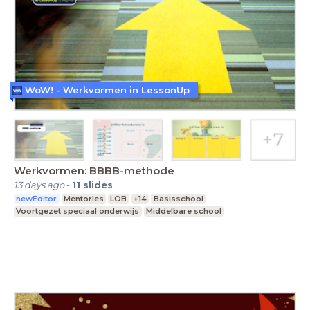
WoW! - Werkvormen in LessonUp
Werkvormen: BBBB-methode
13 days ago
-
11
slides
newEditor
Mentorles
LOB
+14
Basisschool
Voortgezet speciaal onderwijs
Middelbare school