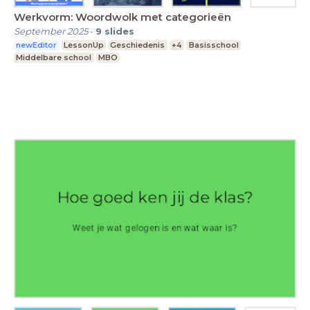
Werkvorm: Woordwolk met categorieën
September 2025
-
9
slides
newEditor
LessonUp
Geschiedenis
+4
Basisschool
Middelbare school
MBO