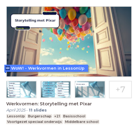
WoW! - Werkvormen in LessonUp
Werkvormen: Storytelling met Pixar
April 2025
-
11
slides
LessonUp
Burgerschap
+21
Basisschool
Voortgezet speciaal onderwijs
Middelbare school