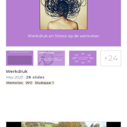
Werkdruk
May 2025
-
28
slides
Mentorles
WO
Studiejaar 1