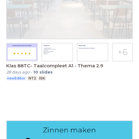
Klas 88TC- Taalcompleet A1 - Thema 2.9
28 days ago
-
10
slides
newEditor
NT2
ISK