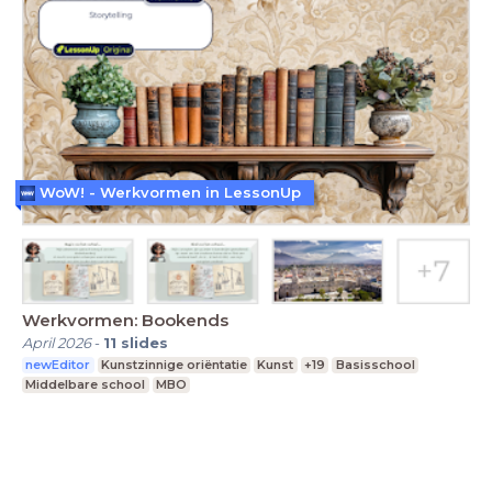
WoW! - Werkvormen in LessonUp
Werkvormen: Bookends
April 2026
-
11
slides
newEditor
Kunstzinnige oriëntatie
Kunst
+19
Basisschool
Middelbare school
MBO