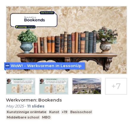
WoW! - Werkvormen in LessonUp
Werkvormen: Bookends
May 2025
-
11
slides
Kunstzinnige oriëntatie
Kunst
+19
Basisschool
Middelbare school
MBO