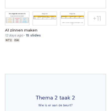
A1 zinnen maken
12 days ago
-
15
slides
NT2
ISK