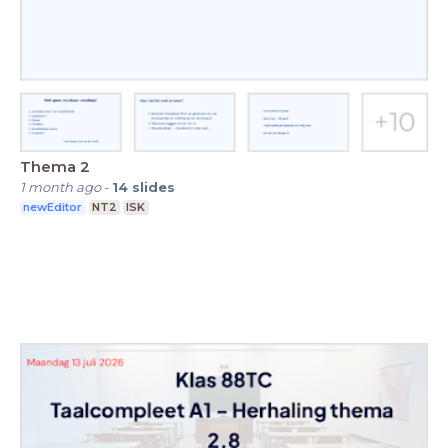
Thema 2
1 month ago
-
14
slides
newEditor
NT2
ISK