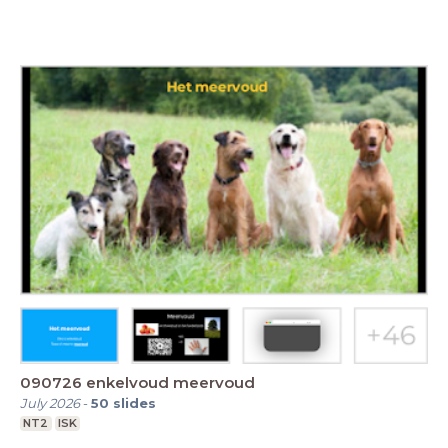
090726 enkelvoud meervoud
July 2026
-
50
slides
NT2
ISK