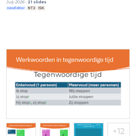
July 2026
-
21
slides
newEditor
NT2
ISK