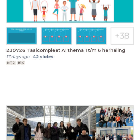
230726 Taalcompleet A1 thema 1 t/m 6 herhaling
17 days ago
-
42
slides
NT2
ISK