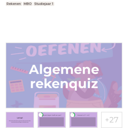
Rekenen
MBO
Studiejaar 1