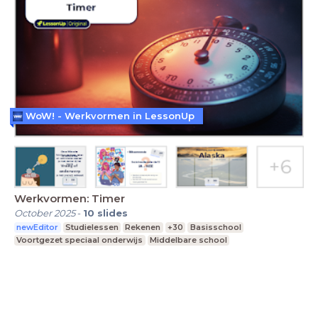
WoW! - Werkvormen in LessonUp
Werkvormen: Timer
October 2025
-
10
slides
newEditor
Studielessen
Rekenen
+30
Basisschool
Voortgezet speciaal onderwijs
Middelbare school