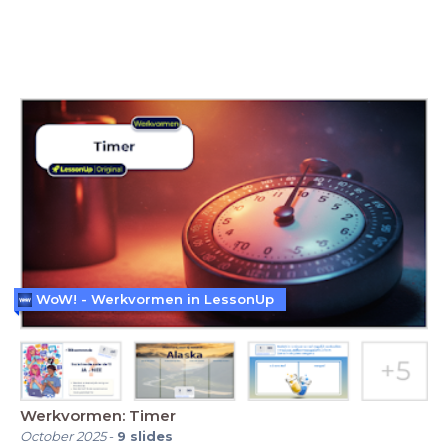
WoW! - Werkvormen in LessonUp
Werkvormen: Timer
October 2025
-
9
slides