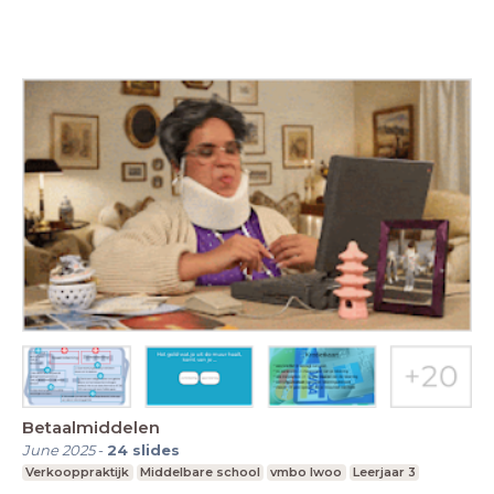
Betaalmiddelen
June 2025
-
24
slides
Verkooppraktijk
Middelbare school
vmbo lwoo
Leerjaar 3