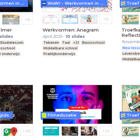
WoW! - Werkvormen in LessonUp
WoW! - Werkvormen in LessonUp
Troef
Timer
Werkvormen: Anagram
Troefka
Reflect
slides
April 2025
-
10
slides
Novembe
Studielessen
Tekenen
Taal
+21
Basisschool
New lesso
isschool
Middelbare school
Levensb
l onderwijs
Praktijkonderwijs
Middelba
Praktijko
Speciaal
gids
Filmeducatie
Troef