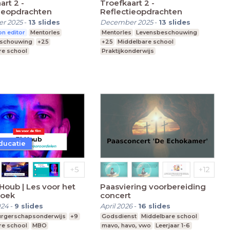
art 2 -
Troefkaart 2 -
ieopdrachten
Reflectieopdrachten
r 2025
-
13
slides
December 2025
-
13
slides
n editor
Mentorles
Mentorles
Levensbeschouwing
eschouwing
+25
+25
Middelbare school
re school
Praktijkonderwijs
nderwijs
Speciaal Onderwijs
 Onderwijs
ducatie
 Houb | Les voor het
Paasviering voorbereiding
zoek
concert
024
-
9
slides
April 2026
-
16
slides
urgerschapsonderwijs
+9
Godsdienst
Middelbare school
re school
MBO
mavo, havo, vwo
Leerjaar 1-6