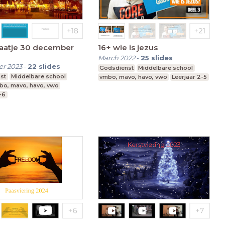
raatje 30 december
16+ wie is jezus
March 2022
-
25
slides
r 2023
-
22
slides
Godsdienst
Middelbare school
st
Middelbare school
vmbo, mavo, havo, vwo
Leerjaar 2-5
bo, mavo, havo, vwo
1-6