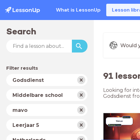
What is LessonUp
Lesson libr
Search
Would y
Filter results
91 lesso
Subject
Godsdienst
Looking for in
School
Middelbare school
Godsdienst fr
type
Level
mavo
Year
Leerjaar 5
Country