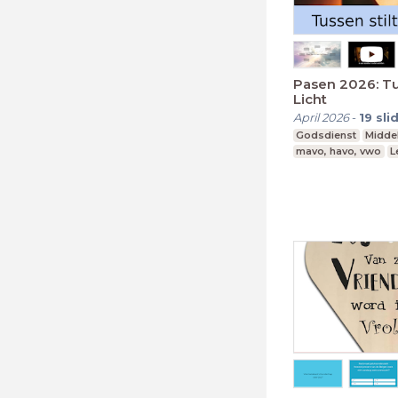
Pasen 2026: Tu
Licht
April 2026
-
19
sli
Godsdienst
Midde
mavo, havo, vwo
L