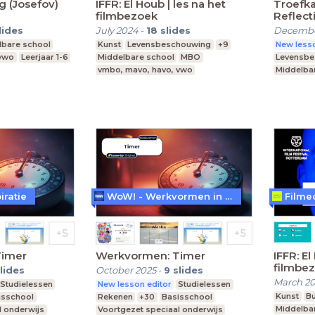
 (Josefov)
IFFR: El Houb | les na het
Troefka
filmbezoek
Reflect
lides
July 2024
-
18
slides
Decembe
lbare school
Kunst
Levensbeschouwing
+9
New lesso
 vwo
Leerjaar 1-6
Middelbare school
MBO
Levensb
vmbo, mavo, havo, vwo
Middelba
Praktijko
Speciaal
iratie
WoW! - Werkvormen in LessonUp
Filme
Timer
Werkvormen: Timer
IFFR: El
filmbe
lides
October 2025
-
9
slides
March 2
Studielessen
New lesson editor
Studielessen
Kunst
B
isschool
Rekenen
+30
Basisschool
Middelba
l onderwijs
Voortgezet speciaal onderwijs