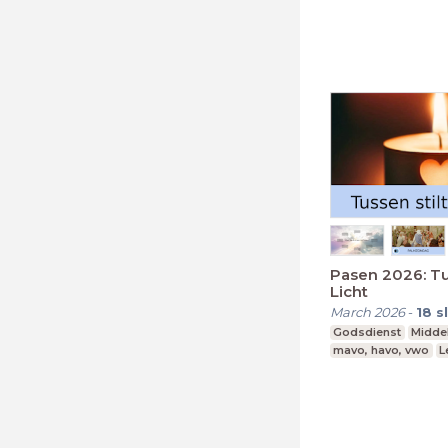
Middelbare school
Pasen 2026: Tu
Licht
March 2026
-
18
s
Godsdienst
Midde
mavo, havo, vwo
L