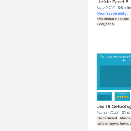
Liefde Facet 5
May 2026
-
36
sli
New lesson editor
Middelbare school
Leerjaar 5
Les 18 Geloofsg
March 2023
-
21
s
Godsdienst
Midde
vmbo, mavo, havo,