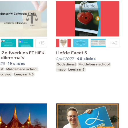
 Zelfwerkles ETHIEK
Liefde Facet 5
 dilemma's
April 2022
-
46
slides
026
-
19
slides
Godsdienst
Middelbare school
st
Middelbare school
mavo
Leerjaar 5
vo, vwo
Leerjaar 4,5