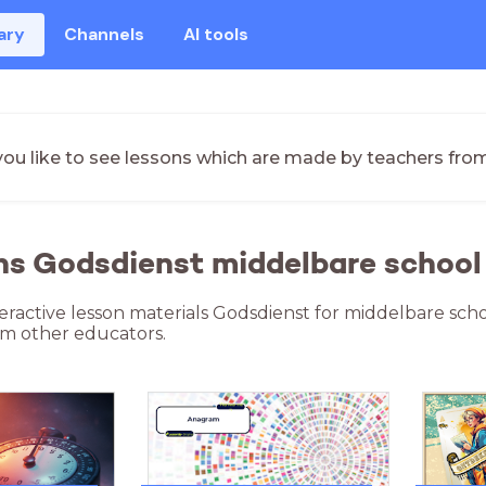
ary
Channels
AI tools
ou like to see lessons which are made by teachers fro
ns Godsdienst middelbare school 
teractive lesson materials Godsdienst for middelbare scho
om other educators.