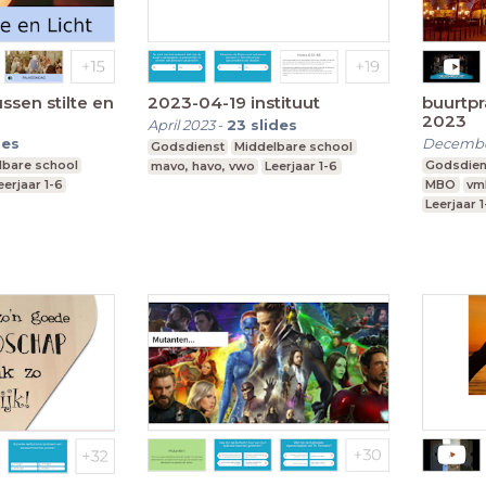
ssen stilte en
2023-04-19 instituut
buurtp
2023
April 2023
-
23
slides
des
Decembe
Godsdienst
Middelbare school
lbare school
Godsdien
mavo, havo, vwo
Leerjaar 1-6
eerjaar 1-6
MBO
vm
Leerjaar 