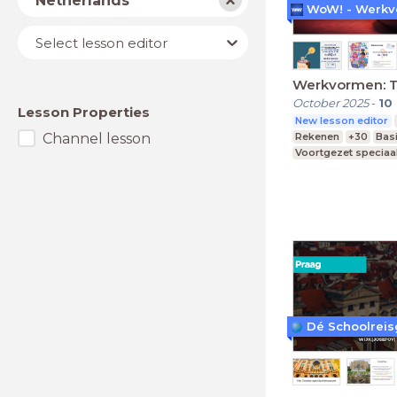
Netherlands
Lesson
Select lesson editor
editor
Werkvormen: 
October 2025
-
10
Lesson Properties
New lesson editor
Channel lesson
Rekenen
+30
Bas
Voortgezet speciaa
Middelbare school
Dé Schoolreis