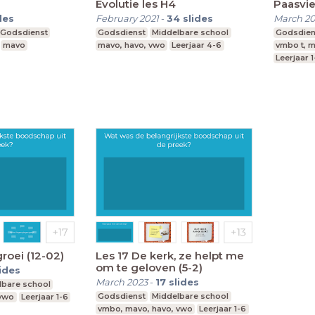
Evolutie les H4
Paasvi
des
February 2021
-
34
slides
March 2
Godsdienst
Godsdienst
Middelbare school
Godsdien
mavo
mavo, havo, vwo
Leerjaar 4-6
vmbo t, m
Leerjaar 
roei (12-02)
Les 17 De kerk, ze helpt me
om te geloven (5-2)
lides
March 2023
-
17
slides
lbare school
Godsdienst
Middelbare school
 vwo
Leerjaar 1-6
vmbo, mavo, havo, vwo
Leerjaar 1-6