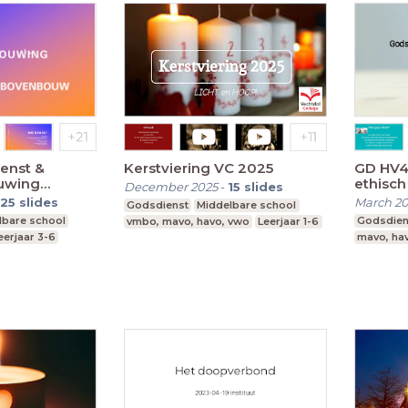
ienst &
Kerstviering VC 2025
GD HV4
uwing
ethisch
December 2025
-
15
slides
25
slides
March 2
Godsdienst
Middelbare school
lbare school
Godsdien
vmbo, mavo, havo, vwo
Leerjaar 1-6
eerjaar 3-6
mavo, ha