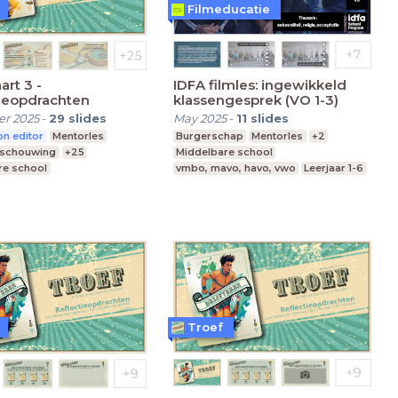
Filmeducatie
art 3 -
IDFA filmles: ingewikkeld
ieopdrachten
klassengesprek (VO 1-3)
r 2025
-
29
slides
May 2025
-
11
slides
n editor
Mentorles
Burgerschap
Mentorles
+2
eschouwing
+25
Middelbare school
re school
vmbo, mavo, havo, vwo
Leerjaar 1-6
nderwijs
 Onderwijs
Troef