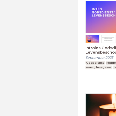
Introles Godsd
Levensbescho
~Bovenbouw~
September 2025
-
Godsdienst
Midde
mavo, havo, vwo
L