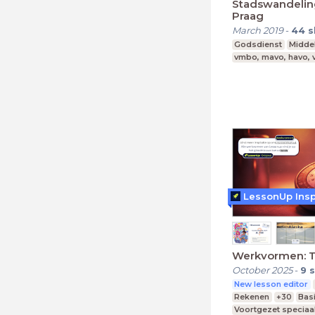
Stadswandeling
Praag
March 2019
-
44
s
Godsdienst
Midde
vmbo, mavo, havo,
LessonUp Insp
Werkvormen: 
October 2025
-
9
s
New lesson editor
Rekenen
+30
Bas
Voortgezet speciaa