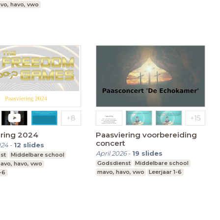
vo, havo, vwo
ering 2024
Paasviering voorbereiding
concert
024
-
12
slides
April 2026
-
19
slides
st
Middelbare school
Godsdienst
Middelbare school
avo, havo, vwo
mavo, havo, vwo
Leerjaar 1-6
1-6