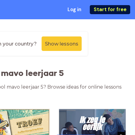
Log in
Start for free
m your country?
Show lessons
mavo leerjaar 5
ol mavo leerjaar 5? Browse ideas for online lessons