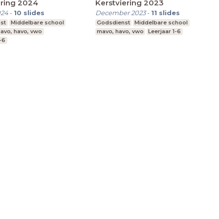
ering 2024
Kerstviering 2023
024
-
10
slides
December 2023
-
11
slides
st
Middelbare school
Godsdienst
Middelbare school
avo, havo, vwo
mavo, havo, vwo
Leerjaar 1-6
1-6