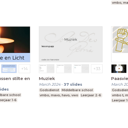
vmbo, ma
Middelbare school
ssen stilte en
Muziek
Paasvi
March 2024
-
37
slides
March 2
lides
Godsdienst
Middelbare school
Godsdien
lbare school
vmbo, mavo, havo, vwo
Leerjaar 2-6
vmbo t, m
eerjaar 1-6
Leerjaar 