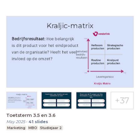
Toetsterm 3.5 en 3.6
May 2025
-
41
slides
Marketing
MBO
Studiejaar 2