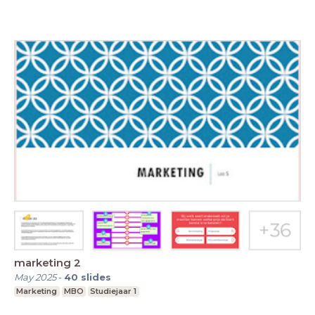
marketing 2
May 2025
-
40
slides
Marketing
MBO
Studiejaar 1