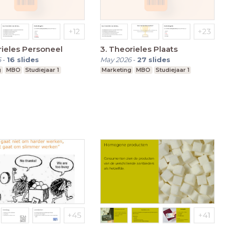
rieles Personeel
3. Theorieles Plaats
6
-
16
slides
May 2026
-
27
slides
g
MBO
Studiejaar 1
Marketing
MBO
Studiejaar 1