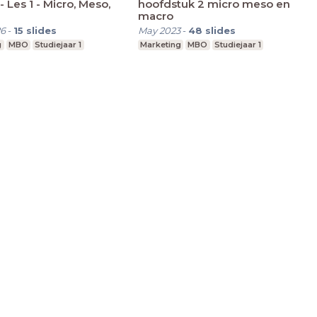
- Les 1 - Micro, Meso,
hoofdstuk 2 micro meso en
macro
26
-
15
slides
May 2023
-
48
slides
g
MBO
Studiejaar 1
Marketing
MBO
Studiejaar 1