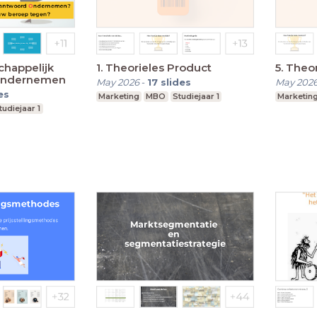
chappelijk
1. Theorieles Product
5. Theo
Ondernemen
May 2026
-
17
slides
May 202
es
Marketing
MBO
Studiejaar 1
Marketin
tudiejaar 1