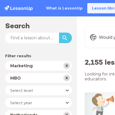
What is LessonUp
Lesson libr
Search
Would y
Filter results
2,155 le
Subject
Marketing
Looking for in
School
MBO
educators.
type
Level
Select level
Year
Select year
Country