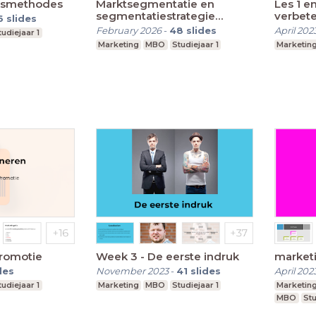
ingsmethodes
Marktsegmentatie en
Les 1 e
segmentatiestrategie
verbete
6
slides
concept
February 2026
-
48
slides
April 202
tudiejaar 1
Marketing
MBO
Studiejaar 1
Marketin
Promotie
Week 3 - De eerste indruk
marketi
des
November 2023
-
41
slides
April 202
tudiejaar 1
Marketing
MBO
Studiejaar 1
Marketin
MBO
Stu