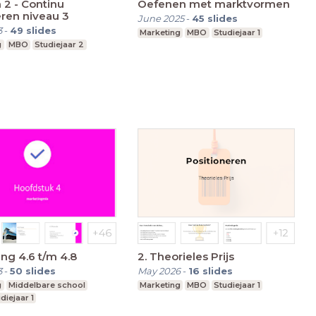
n 2 - Continu
Oefenen met marktvormen
ren niveau 3
June 2025
-
45
slides
3
-
49
slides
Marketing
MBO
Studiejaar 1
g
MBO
Studiejaar 2
ng 4.6 t/m 4.8
2. Theorieles Prijs
3
-
50
slides
May 2026
-
16
slides
g
Middelbare school
Marketing
MBO
Studiejaar 1
diejaar 1