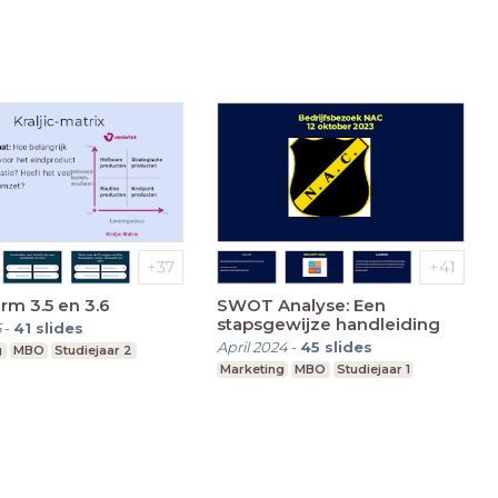
rm 3.5 en 3.6
SWOT Analyse: Een
stapsgewijze handleiding
5
-
41
slides
April 2024
-
45
slides
g
MBO
Studiejaar 2
Marketing
MBO
Studiejaar 1