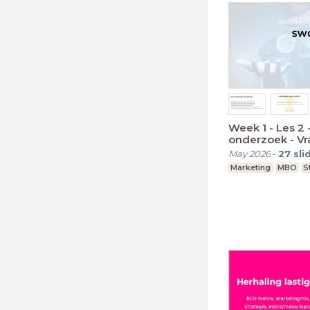
Week 1 - Les 2 
onderzoek - V
opstellen (enq
May 2026
-
27
sli
Marketing
MBO
S