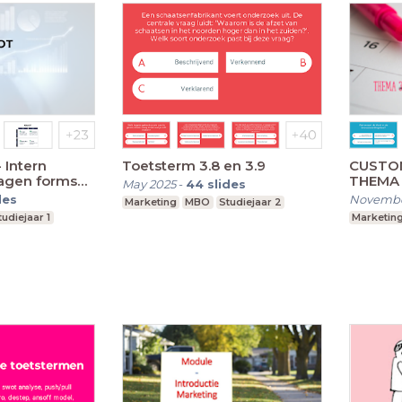
- Intern
Toetsterm 3.8 en 3.9
CUSTO
ragen forms
THEMA
May 2025
-
44
slides
uête)
des
Novembe
Marketing
MBO
Studiejaar 2
tudiejaar 1
Marketin