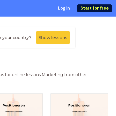
Log in
Start for free
m your country?
Show lessons
as for online lessons Marketing from other