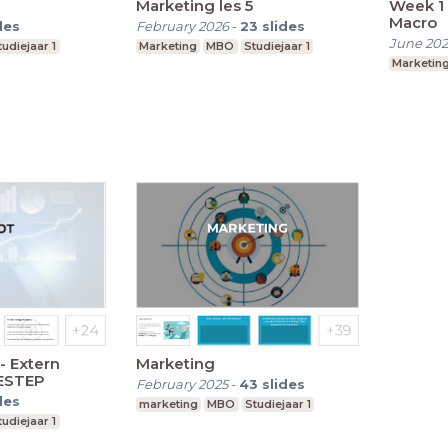
Marketing les 5
Week 1 
Macro
des
February 2026
-
23
slides
June 20
tudiejaar 1
Marketing
MBO
Studiejaar 1
Marketin
- Extern
Marketing
ESTEP
February 2025
-
43
slides
des
marketing
MBO
Studiejaar 1
tudiejaar 1