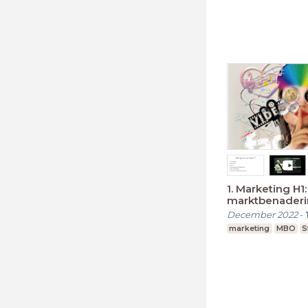
1. Marketing H1
marktbenaderi
concepten)
December 2022
-
marketing
MBO
S