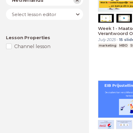
Netherlands
Lesson
Select lesson editor
editor
Week 1 - Maats
Verantwoord 
Lesson Properties
July 2025
-
15
slid
marketing
MBO
S
Channel lesson