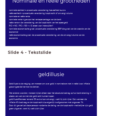
Nominale en reële grootheden
nominale eenheid = procentuele verandering hoeveelheid euro's
reële eenheid = procentuele verandering koopkracht of omvang/volume
nominale en reële rente:
nominale rente = gewoon het rentepercentage van de bank
reële rente = de verandering van de koopkracht van het spaargeld
RIC = NIC / PIC x 100 --> IC staat voor indexcijfer!!
nominale economische groei: procentuele verandering BBP (de groei van de waarde van de
economie)
reële economische groei: de procentuele verandering van de omvang/volume van de
economie
Slide
4
-
Tekstslide
geldillusie
Geldillusie is de neiging van mensen om over geld in nominale en niet in reële (voor inflatie
gecorrigeerde) termen te denken.
Met andere woorden, mensen kijken alleen naar het absolute bedrag op hun bankrekening in
plaats van wat ze met dat geld echt kunnen kopen.
geldillusieWanneer iemand 3% extra loon ontvangt, voelt hij zich rijker. Ook wanneer de
inflatie 4% bedroeg en de koopkracht dus eigenlijk is afgenomen met ongeveer 1%.
Door dit gevoel zal deze persoon -ondanks de daling van de koopkracht- makkelijker zijn geld
gaan uitgeven, want hij voelt zich rijker.