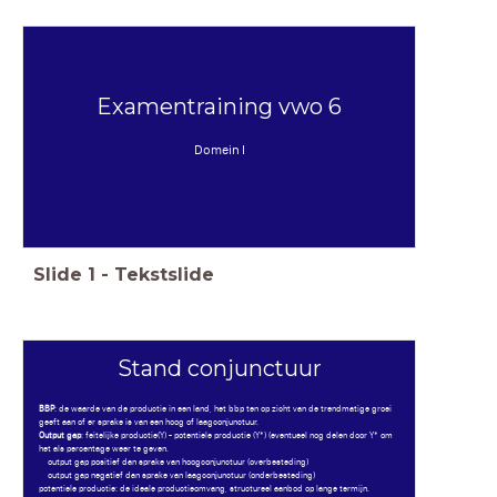
Examentraining vwo 6
Domein I
Slide
1
-
Tekstslide
Stand conjunctuur
BBP
: de waarde van de productie in een land, het bbp ten op zicht van de trendmatige groei
geeft aan of er sprake is van een hoog of laagconjunctuur.
Output gap
: feitelijke productie(Y) - potentiele productie (Y*) (eventueel nog delen door Y* om
het als percentage weer te geven.
output gap positief dan sprake van hoogconjunctuur (overbesteding)
output gap negatief dan sprake van laagconjunctuur (onderbesteding)
potentiele productie: de ideale productieomvang, structureel aanbod op lange termijn.