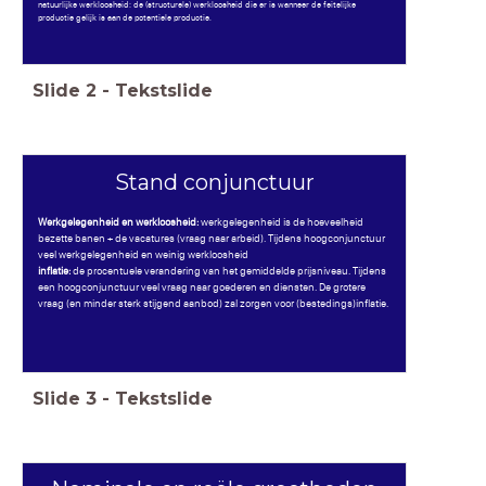
natuurlijke werkloosheid: de (structurele) werkloosheid die er is wanneer de feitelijke
productie gelijk is aan de potentiele productie.
Slide
2
-
Tekstslide
Stand conjunctuur
Werkgelegenheid en werkloosheid:
werkgelegenheid is de hoeveelheid
bezette banen + de vacatures (vraag naar arbeid). Tijdens hoogconjunctuur
veel werkgelegenheid en weinig werkloosheid
inflatie:
de procentuele verandering van het gemiddelde prijsniveau. Tijdens
een hoogconjunctuur veel vraag naar goederen en diensten. De grotere
vraag (en minder sterk stijgend aanbod) zal zorgen voor (bestedings)inflatie.
Slide
3
-
Tekstslide