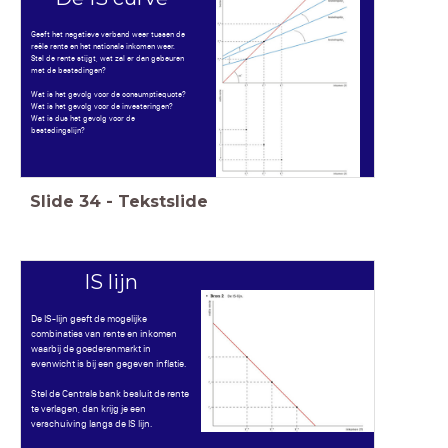
Geeft het negatieve verband weer tussen de
reële rente en het nationale inkomen weer.
Stel de rente stijgt, wat zal er dan gebeuren
met de bestedingen?
Wat is het gevolg voor de consumptiequote?
Wat is het gevolg voor de investeringen?
Wat is dus het gevolg voor de
bestedingslijn?
Slide
34
-
Tekstslide
IS lijn
De IS-lijn geeft de mogelijke
combinaties van rente en inkomen
waarbij de goederenmarkt in
evenwicht is bij een gegeven inflatie.
Stel de Centrale bank besluit de rente
te verlagen, dan krijg je een
verschuiving langs de IS lijn.