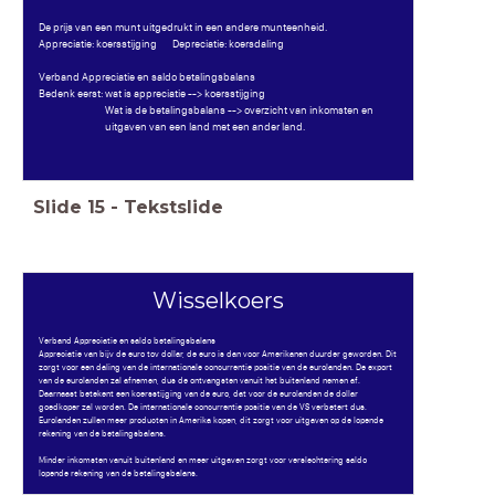
De prijs van een munt uitgedrukt in een andere munteenheid.
Appreciatie: koersstijging Depreciatie: koersdaling
Verband Appreciatie en saldo betalingsbalans
Bedenk eerst: wat is appreciatie --> koersstijging
Wat is de betalingsbalans --> overzicht van inkomsten en
uitgaven van een land met een ander land.
Slide
15
-
Tekstslide
Wisselkoers
Verband Appreciatie en saldo betalingsbalans
Appreciatie van bijv de euro tov dollar, de euro is dan voor Amerikanen duurder geworden. Dit
zorgt voor een daling van de internationale concurrentie positie van de eurolanden. De export
van de eurolanden zal afnemen, dus de ontvangsten vanuit het buitenland nemen af.
Daarnaast betekent een koersstijging van de euro, dat voor de eurolanden de dollar
goedkoper zal worden. De internationale concurrentie positie van de VS verbetert dus.
Eurolanden zullen meer producten in Amerika kopen, dit zorgt voor uitgaven op de lopende
rekening van de betalingsbalans.
Minder inkomsten vanuit buitenland en meer uitgaven zorgt voor verslechtering saldo
lopende rekening van de betalingsbalans.