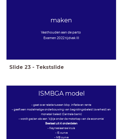
maken
Vasthouden aan de parto
Examen 2022 tijdvak III
Slide
23
-
Tekstslide
ISMBGA model
- gaat over relatie tussen bbp, inflatie en rente
- geeft een modelmatige onderbouwing van begrotingsbeleid (overheid) en
monetair beleid (Centrale bank)
- wordt gezien als een 'kijkje onder de motorkap van de economie'
Bestaat uit 4 onderdelen
- Keynesiaanse kruis
- IS curve
- MB curve