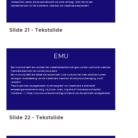
rentepolitiek voeren: als de centrale bank de rente verhoogt, leidt dat tot een
kapitaalinstroom uit het buitenland, waardoor de wisselkoers apprecieert;
Slide
21
-
Tekstslide
EMU
Een muntunie heeft als voordeel dat wisselkoersschommelingen worden voorkomen waardoor
financiële stabiliteit kan worden bevorderd;
Een muntunie heeft als nadeel dat economieën in de muntunie niet meer schokken kunnen
opvangen via aanpassing van de wisselkoers waardoor de conjunctuurbeweging wordt
versterkt;
Theorie optimale valutagebieden: bij afwezigheid van wisselkoers is alternatief
aanpassingsmechanisme nodig via prijzen, lonen, migratie of inkomensoverdrachten
(transfers). --> https://cumulus.co/economie/begrip/theorie-van-de-optimale-valutagebieden
Slide
22
-
Tekstslide