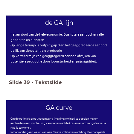
de GA lijn
het aanbod van de hele economie. Dus totale aanbod van alle
goederen en diensten.
Op lange termijn is output gap 0 en het geaggregeerde aanbod
gelijk aan de potentiele productie
Op korte termijn kan geaggregeerd aanbod afwijken van
potentiele productie door loonstarheid en prijsrigiditeit.
Slide
39
-
Tekstslide
GA curve
Om de optimale productieomvang (maximale winst) te bepalen maken
aanbieders een inschatting van de verwachte kosten en opbrengsten in de
nabije toekomst.
In het model gaan we uit van een Naieve inflatieverwachting. De voorspelde