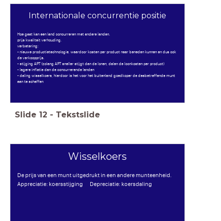
Internationale concurrentie positie
Hoe gaat kan een land concurreren met andere landen.
prijs kwaliteit verhouding.
verbetering:
- nieuwe productietechnologie, waardoor kosten per product naar beneden kunnen en dus ook
de verkoopprijs.
- stijging APT (zolang APT sneller stijgt dan de lonen, dalen de loonkosten per product)
- lagere inflatie dan de concurrerende landen
- daling wisselkoers, hierdoor is het voor het buitenland goedkoper de desbetreffende munt
aan te schaffen
Slide
12
-
Tekstslide
Wisselkoers
De prijs van een munt uitgedrukt in een andere munteenheid.
Appreciatie: koersstijging Depreciatie: koersdaling