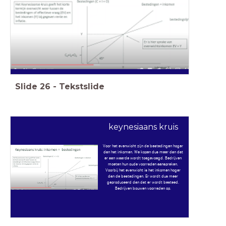
Slide
26
-
Tekstslide
keynesiaans kruis
Voor het evenwicht zijn de bestedingen hoger
dan het inkomen. We kopen dus meer dan dat
er aan waarde wordt toegevoegd. Bedrijven
moeten hun oude voorraden aanspreken.
Voorbij het evenwicht is het inkomen hoger
dan de bestedingen. Er wordt dus meer
geproduceerd dan dat er wordt besteed.
Bedrijven bouwen voorraden op.