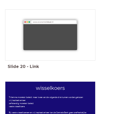
www.economielokaal.nl
Slide
20
-
Link
wisselkoers
Trilemma monetair beleid: maar twee van de volgende drie kunnen worden gekozen
vrij kapitaalverkeer
zelfstandig monetair beleid
vaste wisselkoers.
Bij vaste wisselkoersen en vrij kapitaalverkeer kan de Centrale Bank geen onafhankelijke