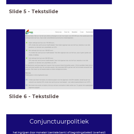
Slide
5
-
Tekstslide
Slide
6
-
Tekstslide
Conjunctuurpolitiek
het ingrijpen door monetair (centrale bank) of begrotingsbeleid (overheid)