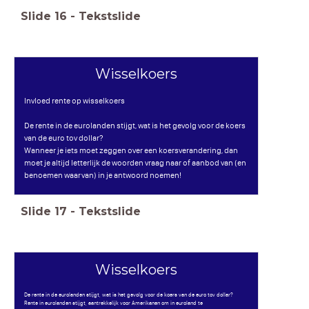
Slide
16
-
Tekstslide
Wisselkoers
Invloed rente op wisselkoers
De rente in de eurolanden stijgt, wat is het gevolg voor de koers
van de euro tov dollar?
Wanneer je iets moet zeggen over een koersverandering, dan
moet je altijd letterlijk de woorden vraag naar of aanbod van (en
benoemen waarvan) in je antwoord noemen!
Slide
17
-
Tekstslide
Wisselkoers
De rente in de eurolanden stijgt, wat is het gevolg voor de koers van de euro tov dollar?
Rente in eurolanden stijgt, aantrekkelijk voor Amerikanen om in euroland te