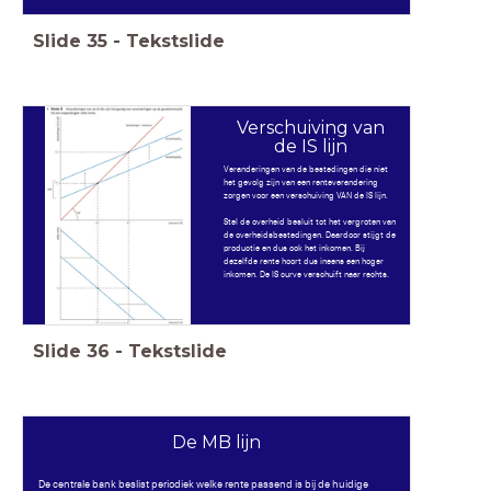
Slide
35
-
Tekstslide
Verschuiving van
de IS lijn
Veranderingen van de bestedingen die niet
het gevolg zijn van een renteverandering
zorgen voor een verschuiving VAN de IS lijn.
Stel de overheid besluit tot het vergroten van
de overheidsbestedingen. Daardoor stijgt de
productie en dus ook het inkomen. Bij
dezelfde rente hoort dus ineens een hoger
inkomen. De IS curve verschuift naar rechts.
Slide
36
-
Tekstslide
De MB lijn
De centrale bank beslist periodiek welke rente passend is bij de huidige