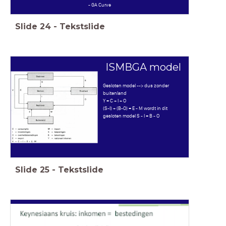
- GA Curve
Slide
24
-
Tekstslide
ISMBGA model
Gesloten model --> dus zonder
buitenland
Y = C + I + O
(S-I) + (B-O) = E - M wordt in dit
gesloten model S - I = B - O
Slide
25
-
Tekstslide