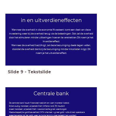
in en uitverdieneffecten
Wanneer de overheid in de economie INvesteert, komt een deel van deze
investering weer bij de overheid terug via de belastingen. Ook zal de overheid
door het stimuleren minder uitkeringen hoeven te verstrekken.Dit noem je het
Inverdieneffect.
Wanneer de overheid bezUInigt, zal deze bezuiniging deels tegen vallen,
doordat de overheid dankzij de bezuiniging minder inkomsten krijgt. Dit
noem je het uitverdieneffect.
Slide
9
-
Tekstslide
Centrale bank
De centrale bank houdt financieel toezicht en voert monetair beleid.
Enkelvoudig mandaat: prijsstabiliteit (inflatie rond 2% houden)
duaal mandaat: prijsstabiliteit + economische groei waarborgen
Maatschappelijke geldhoeveelheid (M1)= chartaal + giraal geld + alle direct opeisbare
spaartegoeden (al het geld waar op korte termijn mee betaald kan worden).