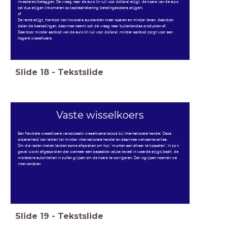
investeren/beleggen. De vraag naar de euro (in ruil voor dollars) stijgt, de koers van de euro
zal dus stijgen (inkomsten op kapitaalrekening betalingsbalans stijgen).
of
De rente stijgt, hierdoor kan inwoners eurolanden meer sparen en minder lenen, daardoor
dalen de bestedingen, daarmee neemt ook de vraag naar buitenlandse producten af.
Daardoor minder aanbod van de euro (in ruil voor dollars), minder aanbod zorgt voor een
hogere wisselkoers.
Slide
18
-
Tekstslide
Vaste wisselkoers
Een flexibele wisselkoers veroorzaakt wisselkoersrisico’s bij internationale handel. Deze
onzekerheid kan leiden tot minder internationale handel en daarmee welvaartsverlies.
Om die reden maken landen soms afspraken om hun “munten aan elkaar te koppelen”. In zo’n
geval wordt afgesproken dat wanneer een bepaalde valuta teveel in waarde stijgt/daalt, de
monetaire autoriteiten in zullen grijpen om de koers te corrigeren. Dat ingrijpen noemen we
interveniëren.
Slide
19
-
Tekstslide