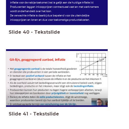
inflatie voor de nabije toekomst (πe) is gelijk aan de huidige inflatie (π)
Producenten leggen inkoopprijzen contractueel vast en met werknemers
wordt onderhandeld over het loon.
De verwachte inflatie is daarbij dus bepalend voor de uiteindelijke
inkoopprijzen en lonen en dus voor toekomstige productiekosten.
Slide
40
-
Tekstslide
Slide
41
-
Tekstslide