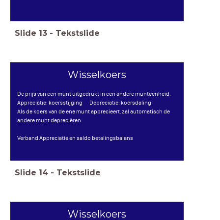
Slide
13
-
Tekstslide
Wisselkoers
De prijs van een munt uitgedrukt in een andere munteenheid.
Appreciatie: koersstijging Depreciatie: koersdaling
Als de koers van de ene munt apprecieert, zal automatisch de
andere munt depreciëren.
Verband Appreciatie en saldo betalingsbalans
Slide
14
-
Tekstslide
Wisselkoers