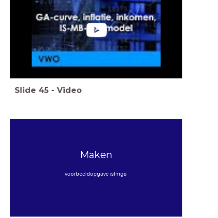
Slide
45
-
Video
Maken
voorbeeldopgave islmga