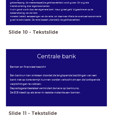
geldschepping: de maatschappelijke geldhoeveelheid wordt groter: Dit is girale
kredietverlening door algemene banken.
In zo’n geval wordt door een algemene bank ‘nieuw giraal geld’ bijgeschreven op de
betaalrekening van de klant.
monetair beleid: aanpassingen van de rente, om daarmee inflatie (en eventueel economische
groei) te beïnvloeden. De rente bepaalt uiteindelijk de geldhoeveelheid.
Slide
10
-
Tekstslide
Centrale bank
Banken en financieel toezicht
Een bankrun kan ontstaan doordat de langlopende bezittingen van een
bank niet op korte termijn kunnen worden verkocht om aan de kortlopende
verplichtingen te voldoen;
Depositogarantiestelsel vermindert de kans op bankruns;
De ECB treedt op als lener-in-laatste-instantie aan banken.
Slide
11
-
Tekstslide