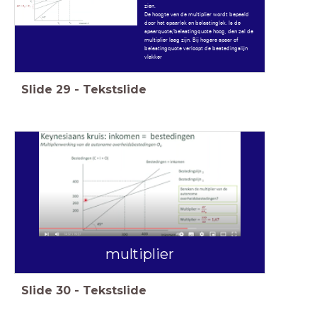
zien.
De hoogte van de multiplier wordt bepaald
door het spaarlek en belastinglek. Is de
spaarquote/belastingquote hoog, dan zal de
multiplier laag zijn. Bij hogere spaar of
belastingquote verloopt de bestedingslijn
vlakker
Slide
29
-
Tekstslide
multiplier
Slide
30
-
Tekstslide