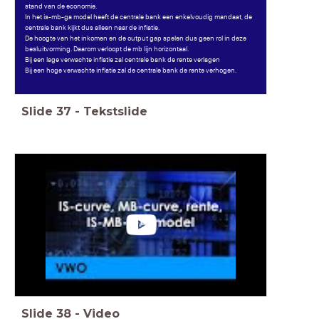
stand van de economie.
In het is-mb-ga model heeft de centrale bank een enkelvoudig mandaat, de
centrale bank kijkt dus alleen naar de inflatie.
De hoogte van het inkomen en de output gap spelen dus geen rol in deze
besluitvorming. Daarom verloopt de mb lijn horizontaal.
Bij een lage verwachte inflatie zal centrale bank de rente verlagen
Bij een hoge verwachte inflatie zal de centrale bank de rente verhogen.
Slide
37
-
Tekstslide
Slide
38
-
Video