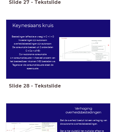
Slide
27
-
Tekstslide
Keynesiaans kruis
Bestedingen (effectieve vraag) = C + I + O
Investeringen zijn autonoom
overheidsbestedingen zijn autonoom
De consumptie bestaat uit 2 onderdelen
C = Co + c(Y-B)
Co = autonome consumptie
c = consumptiequote -->hoeveel procent van
het besteedbaar inkomen (Y-B) besteden we.
Tegenover de consumptiequote staat de
spaarquote.
Slide
28
-
Tekstslide
Verhoging
overheidsbestedingen
Stel de overheid besluit tot een verhoging van
de autonome overheidsbestedingen.
Dan is hier duidelijk het multiplier effect te