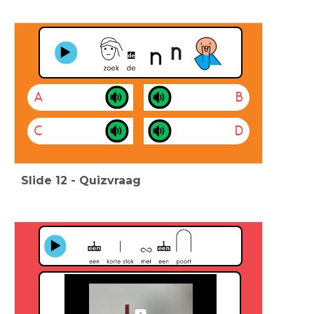
A
B
C
D
Slide
12
-
Quizvraag