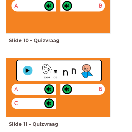
A
B
Slide
10
-
Quizvraag
A
B
C
Slide
11
-
Quizvraag