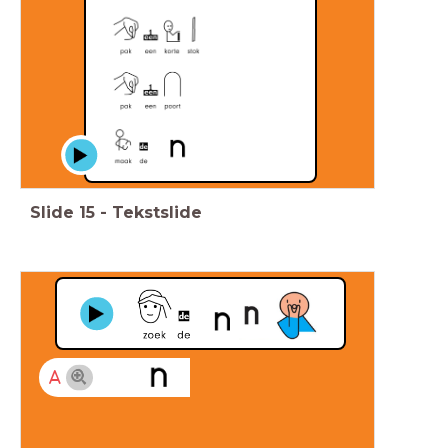
Slide
15
-
Tekstslide
A