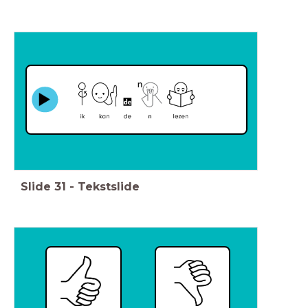
Slide
31
-
Tekstslide