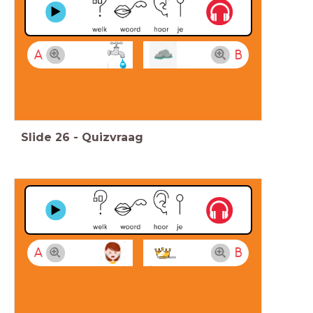
A
B
Slide
26
-
Quizvraag
A
B