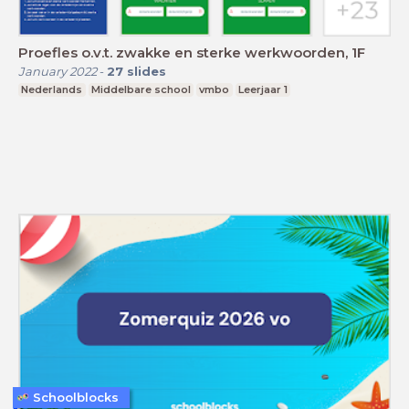
Proefles o.v.t. zwakke en sterke werkwoorden, 1F
January 2022
-
27
slides
Nederlands
Middelbare school
vmbo
Leerjaar 1
Schoolblocks