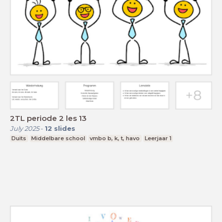
2TL periode 2 les 13
July 2025
-
12
slides
Duits
Middelbare school
vmbo b, k, t, havo
Leerjaar 1