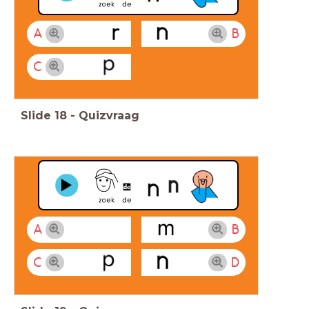
A
B
C
Slide
18
-
Quizvraag
A
B
C
D