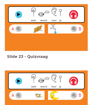
A
B
Slide
23
-
Quizvraag
A
B