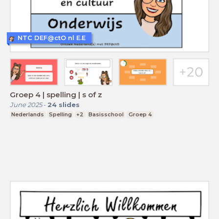
NTC DEF@ctO nl E.E
Groep 4 | spelling | s of z
June 2025
-
24
slides
Nederlands
Spelling
+2
Basisschool
Groep 4