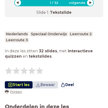
1
/
32
volgende
Slide
1
:
Tekstslide
Nederlands
Speciaal Onderwijs
Leerroute 2
Leerroute 3
In deze les zitten
32 slides
,
met
interactieve
quizzen
en
tekstslides
.
Start les
Bewaar
Deel
Printen
Onderdelen in deze les