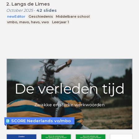
2. Langs de Limes
October 2025
-
42
slides
newEditor
Geschiedenis
Middelbare school
vmbo, mavo, havo, vwo
Leerjaar 1
SCORE Nederlands vo/mbo