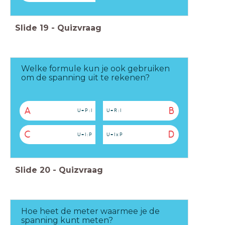
Slide
19
-
Quizvraag
Welke formule kun je ook gebruiken
om de spanning uit te rekenen?
A
B
U = P : I
U = R : I
C
D
U = I : P
U = I x P
Slide
20
-
Quizvraag
Hoe heet de meter waarmee je de
spanning kunt meten?