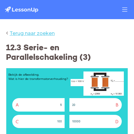
‹
Terug naar zoeken
12.3 Serie- en
Parallelschakeling (3)
Bekijk de afbeelding.
Wat is hier de transformatorverhouding?
Up = 100 V
A
B
5
20
C
D
100
10000