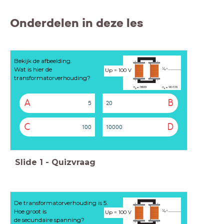
Onderdelen in deze les
Bekijk de afbeelding.
Wat is hier de
Up = 100 V
transformatorverhouding?
A
B
5
20
C
D
100
10000
Slide
1
-
Quizvraag
De transformatorverhouding is 5.
Hoe groot is
Up = 100 V
de secundaire spanning?