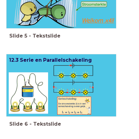
Welkom x4i!
Slide
5
-
Tekstslide
12.3 Serie en Parallelschakeling
Slide
6
-
Tekstslide