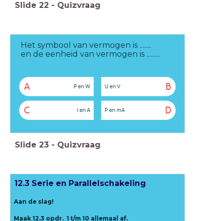
Slide
22
-
Quizvraag
Het symbool van vermogen is ........
en de eenheid van vermogen is .........
A
B
P en W
U en V
C
D
I en A
P en mA
Slide
23
-
Quizvraag
12.3 Serie en Parallelschakeling
Aan de slag!
Maak 12.3 opdr. 1 t/m 10 allemaal af.