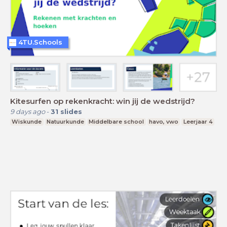
4TU.Schools
Kitesurfen op rekenkracht: win jij de wedstrijd?
9 days ago
-
31
slides
Wiskunde
Natuurkunde
Middelbare school
havo, vwo
Leerjaar 4