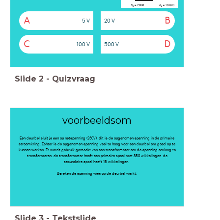
A
B
5 V
20 V
C
D
100 V
500 V
Slide
2
-
Quizvraag
voorbeeldsom
Een deurbel sluit je aan op netspanning (230V), dit is de opgenomen spanning in de primaire
stroomkring. Echter is de opgenomen spanning veel te hoog voor een deurbel om goed op te
kunnen werken. Er wordt gebruik gemaakt van een transformator om de spanning omlaag te
transformeren. de transformator heeft een primaire spoel met 350 wikkelingen. de
secundaire spoel heeft 15 wikkelingen.
Bereken de spanning waarop de deurbel werkt.
Slide
3
-
Tekstslide