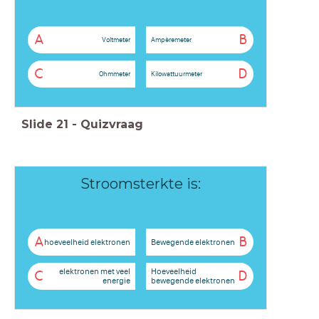
A
B
Voltmeter
Ampèremeter
C
D
Ohmmeter
Kilowattuurmeter
Slide
21
-
Quizvraag
Stroomsterkte is:
A
B
hoeveelheid elektronen
Bewegende elektronen
elektronen met veel
Hoeveelheid
C
D
energie
bewegende elektronen