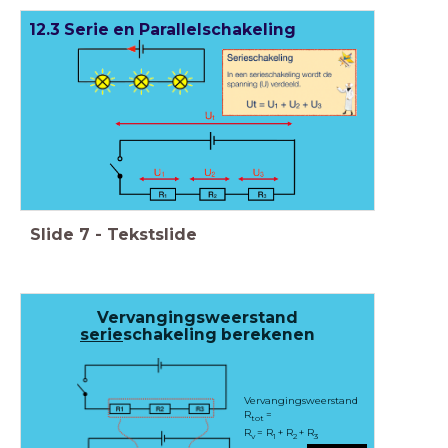
12.3 Serie en Parallelschakeling
Slide
7
-
Tekstslide
Vervangingsweerstand
serie
schakeling berekenen
Vervangingsweerstand
R
=
tot
R
= R
+ R
+ R
v
1
2
3