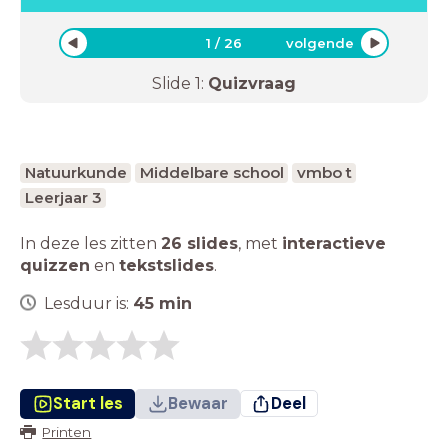
1
/
26
volgende
Slide
1
:
Quizvraag
Natuurkunde
Middelbare school
vmbo t
Leerjaar 3
In deze les zitten
26 slides
,
met
interactieve
quizzen
en
tekstslides
.
Lesduur is:
45
min
Start les
Bewaar
Deel
Printen