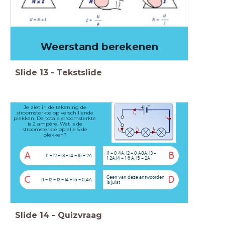
Weerstand berekenen
Slide
13
-
Tekstslide
Je ziet in de tekening de
stroomsterkte op verschillende
plekken. De totale stroomsterkte
is 2 ampère. Wat is de
stroomsterkte op alle 5 de
plekken?
I1 = 0,4A; I2 = 0,A8A; I3 =
A
B
I1 = I2 = I3 = I4 = I5 = 2A
1,2A;I4 = 1,6 A; I5 = 2A
Geen van deze antwoorden
C
D
I1 = I2 = I3 = I4 = I5 = 0,4A
is juist
Slide
14
-
Quizvraag