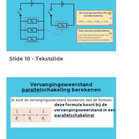
Slide
10
-
Tekstslide
Vervangingsweerstand
parallel
schakeling berekenen
deze formule hoort bij de
vervangingsweerstand in een
parallelschakeling!