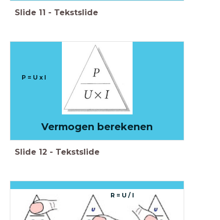
Slide
11
-
Tekstslide
P = U x I
Vermogen berekenen
Slide
12
-
Tekstslide
R = U / I