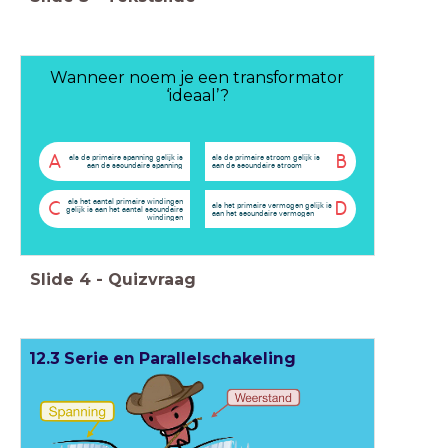
Wanneer noem je een transformator
‘ideaal’?
A
B
als de primaire spanning gelijk is
als de primaire stroom gelijk is
aan de secundaire spanning
aan de secundaire stroom
als het aantal primaire windingen
C
D
als het primaire vermogen gelijk is
gelijk is aan het aantal secundaire
aan het secundaire vermogen
windingen
Slide
4
-
Quizvraag
12.3 Serie en Parallelschakeling