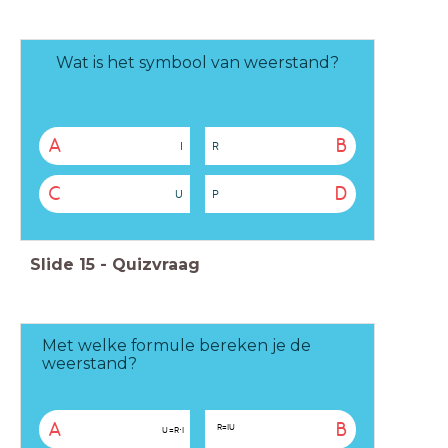
Wat is het symbool van weerstand?
A
B
I
R
C
D
U
P
Slide
15
-
Quizvraag
Met welke formule bereken je de
weerstand?
A
B
R
=
I
U
U
=
R
⋅
I