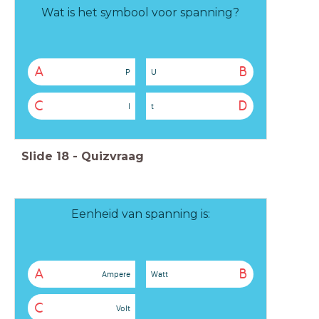
Wat is het symbool voor spanning?
A
B
P
U
C
D
I
t
Slide
18
-
Quizvraag
Eenheid van spanning is:
A
B
Ampere
Watt
C
Volt