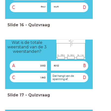
C
D
R
=
U
I
I
=
U
R
Slide
16
-
Quizvraag
Wat is de totale
weerstand van de 3
weerstanden?
A
B
2
0
0
Ω
8
0
1
Ω
Dat hangt van de
C
D
1
,
8
k
Ω
spanning af.
Slide
17
-
Quizvraag