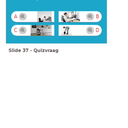
A
B
C
D
Slide
37
-
Quizvraag