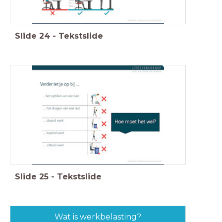
Slide
24
-
Tekstslide
Slide
25
-
Tekstslide
Wat is werkbelasting?