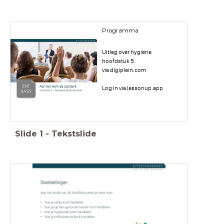
Programma
Uitleg over hygiëne
hoofdstuk 5
via digiplein.com
Log in via lessonup.app
Slide
1
-
Tekstslide