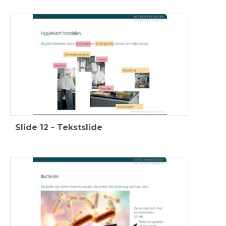
Slide
12
-
Tekstslide