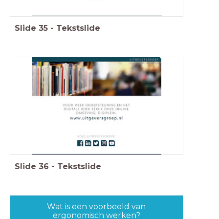
Slide
35
-
Tekstslide
Slide
36
-
Tekstslide
Wat is een voorbeeld van
ergonomisch werken?