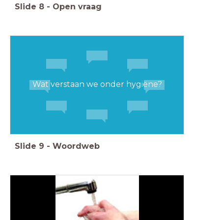
Slide
8
-
Open vraag
Wat verstaan we onder hygiëne?
Slide
9
-
Woordweb