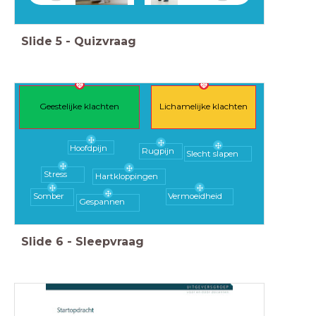
Slide
5
-
Quizvraag
Geestelijke klachten
Lichamelijke klachten
Hoofdpijn
Rugpijn
Slecht slapen
Stress
Hartkloppingen
Somber
Vermoeidheid
Gespannen
Slide
6
-
Sleepvraag