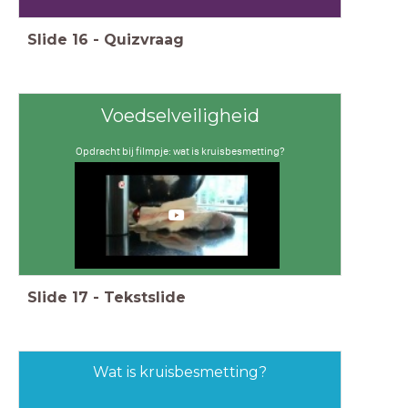
Slide
16
-
Quizvraag
Voedselveiligheid
Opdracht bij filmpje: wat is kruisbesmetting?
Slide
17
-
Tekstslide
Wat is kruisbesmetting?