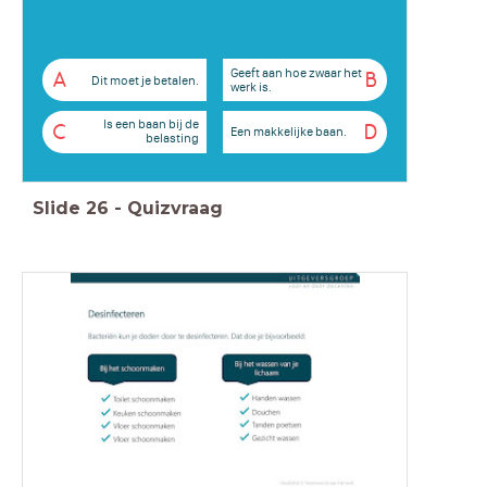
Geeft aan hoe zwaar het
A
B
Dit moet je betalen.
werk is.
Is een baan bij de
C
D
Een makkelijke baan.
belasting
Slide
26
-
Quizvraag