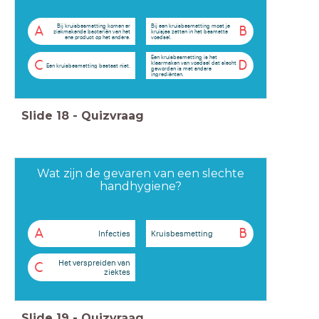
Bij kruisbesmetting komen er
Bij een kruisbesmetting moet je
A
B
ziekmakende bacteriën van het
kruisjes zetten in het besmette
ene product op het andere.
voedsel.
Een kruisbesmetting is het
C
D
klaarmaken van voedsel dat slecht
Een kruisbesmetting bestaat niet.
geworden is met andere
ingrediënten.
Slide
18
-
Quizvraag
Wat zijn de gevaren van een slechte
handhygiene?
A
B
Infecties
Kruisbesmetting
Het verspreiden van
C
ziektes
Slide
19
-
Quizvraag