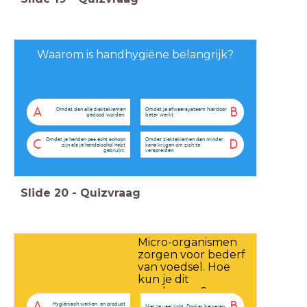
Waarom is handhygiëne belangrijk?
A
B
Omdat dan alle ziektekiemen
Omdat je afweersysteem hierdoor
gedood worden.
beter werkt.
Omdat je handen pas echt schoon
Omdat ziektekiemen dan minder
C
D
zijn als je handalcohol hebt
kans krijgen om zich te
gebruikt.
verspreiden.
Slide
20
-
Quizvraag
Micro-organismen
zorgen voor bederf
van voedsel. Hoe
kun je dit
voorkomen?
A
B
Hygiënisch werken, en product
Niet te veel licht. Donker bewaren.