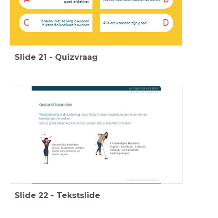
goed afdekken
C
D
Koelen, niet te lang bewaren
Alle antwoorden zijn goed
buiten de koelkast bewaren
Slide
21
-
Quizvraag
Slide
22
-
Tekstslide