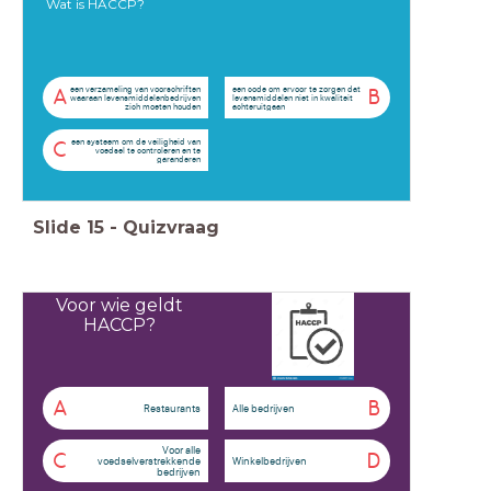
Wat is HACCP?
een verzameling van voorschriften
een code om ervoor te zorgen dat
A
B
waaraan levensmiddelenbedrijven
levensmiddelen niet in kwaliteit
zich moeten houden
achteruitgaan
een systeem om de veiligheid van
C
voedsel te controleren en te
garanderen
Slide
15
-
Quizvraag
Voor wie geldt
HACCP?
A
B
Restaurants
Alle bedrijven
Voor alle
C
D
voedselverstrekkende
Winkelbedrijven
bedrijven