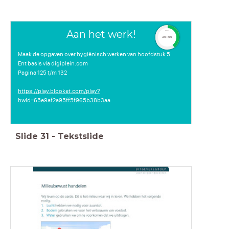
Aan het werk!
timer
30:00
Maak de opgaven over hygiënisch werken van hoofdstuk 5
Ent basis via digiplein.com
Pagina 125 t/m 132
https://play.blooket.com/play?
hwId=65e9af2a95ff5f965b38b3aa
Slide
31
-
Tekstslide