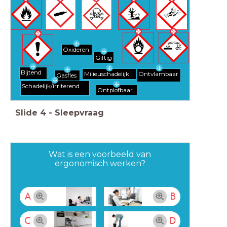
Oxideren
Giftig
Bijtend
Milieuschadelijk
Ontvlambaar
Gasfles
Schadelijk/irriterend
Ontplofbaar
Slide
4
-
Sleepvraag
Wat is een voorbeeld van
ergonomisch werken?
A
B
C
D