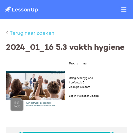
‹
Terug naar zoeken
2024_01_16 5.3 vakth hygiene
Programma
Uitleg over hygiëne
hoofdstuk 5
via digiplein.com
Log in via lessonup.app