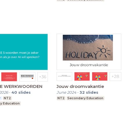
E WERKWOORDEN
Jouw droomvakantie
2026
-
40
slides
June 2024
-
32
slides
r
NT2
NT2
Secondary Education
y Education