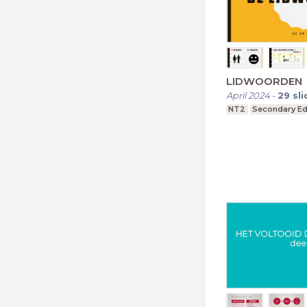
LIDWOORDEN
April 2024
-
29
sl
NT2
Secondary Ed