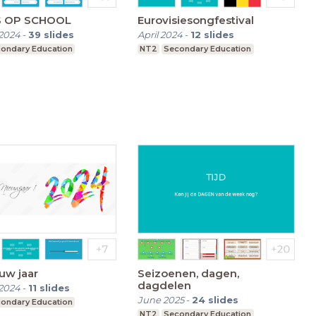
S OP SCHOOL
Eurovisiesongfestival
2024
-
39
slides
April 2024
-
12
slides
ondary Education
NT2
Secondary Education
uw jaar
Seizoenen, dagen,
dagdelen
2024
-
11
slides
June 2025
-
24
slides
ondary Education
NT2
Secondary Education