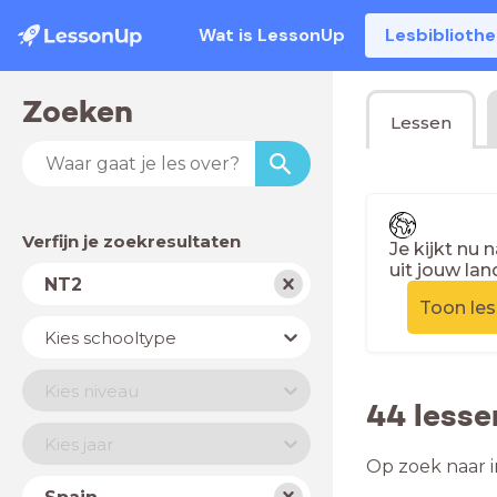
Wat is LessonUp
Lesbiblioth
Zoeken
Lessen
Verfijn je zoekresultaten
Je kijkt nu 
uit jouw lan
Vak
NT2
Toon le
Schooltype
Kies schooltype
Niveau
Kies niveau
44 less
Jaar
Kies jaar
Op zoek naar i
Land