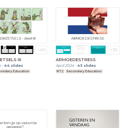
TSELS III
ARMOEDESTRESS
4
-
44
slides
April 2024
-
43
slides
ondary Education
NT2
Secondary Education