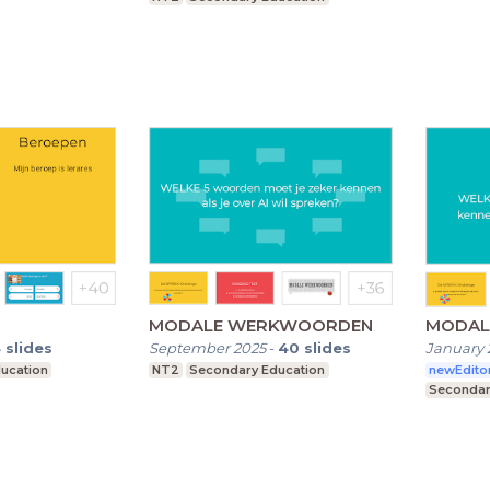
MODALE WERKWOORDEN
MODAL
4
slides
September 2025
-
40
slides
January 
ucation
NT2
Secondary Education
newEdito
Secondar