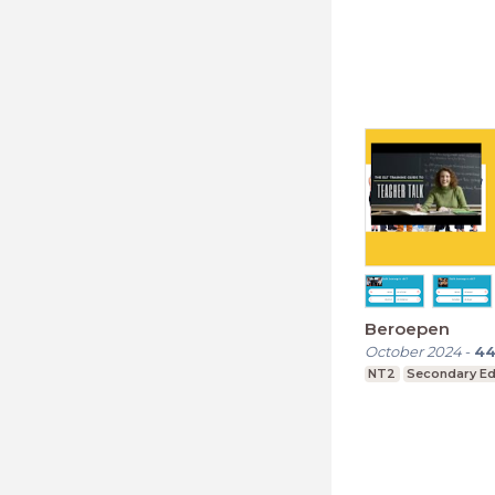
Beroepen
October 2024
-
4
NT2
Secondary Ed