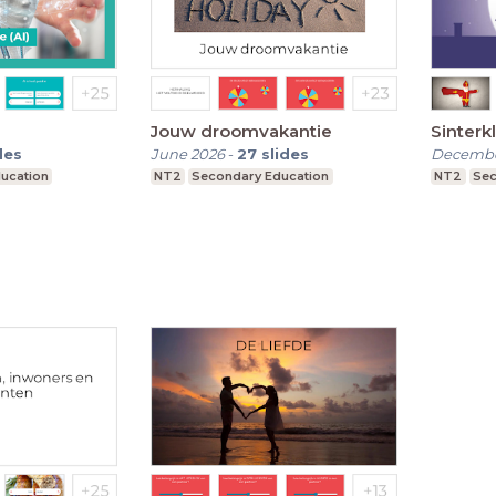
Jouw droomvakantie
Sinterk
des
June 2026
-
27
slides
Decembe
ucation
NT2
Secondary Education
NT2
Sec