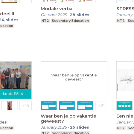
D
Modale verba
STRES
eel II
October 2025
-
28
slides
January 
24
slides
NT2
Secondary Education
NT2
Sec
ucation
Waar ben je op vakantie
Een nie
geweest?
ides
January 
January 2026
-
25
slides
ucation
NT2
Sec
NT2
Secondary Education