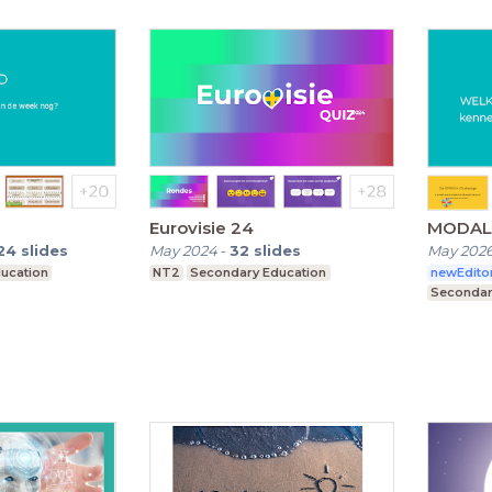
Eurovisie 24
MODAL
24
slides
May 2024
-
32
slides
May 202
ucation
NT2
Secondary Education
newEdito
Secondar