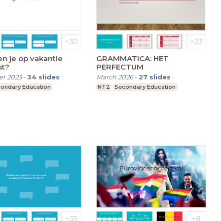
n je op vakantie
GRAMMATICA: HET
t?
PERFECTUM
r 2023
-
34
slides
March 2026
-
27
slides
ondary Education
NT2
Secondary Education