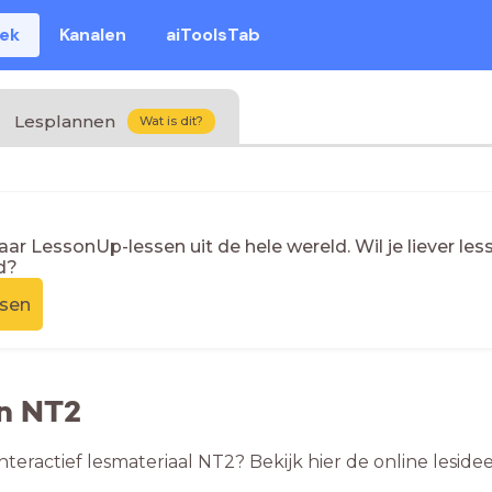
eek
Kanalen
aiToolsTab
Lesplannen
Wat is dit?
naar LessonUp-lessen uit de hele wereld. Wil je liever l
d?
ssen
en NT2
nteractief lesmateriaal NT2? Bekijk hier de online lesi