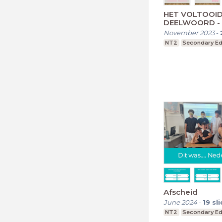
HET VOLTOOI
DEELWOORD - d
November 2023
-
NT2
Secondary Ed
Afscheid
June 2024
-
19
sl
NT2
Secondary Ed