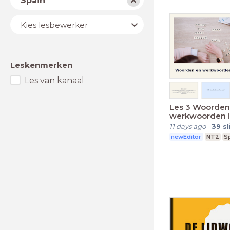
Spain
Lesbewerker
Kies lesbewerker
Leskenmerken
Les van kanaal
Les 3 Woorden
werkwoorden i
Nederlands
11 days ago
-
39
s
newEditor
NT2
S