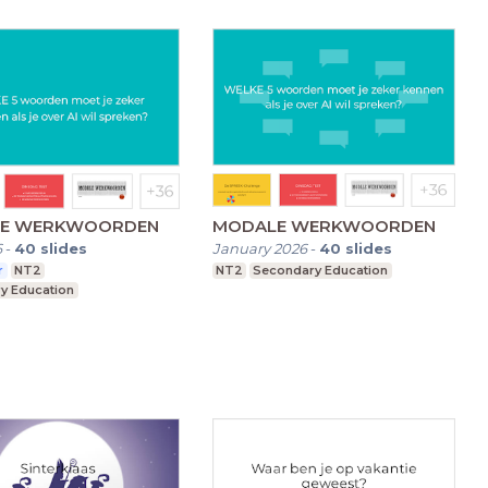
E WERKWOORDEN
MODALE WERKWOORDEN
6
-
40
slides
January 2026
-
40
slides
r
NT2
NT2
Secondary Education
y Education