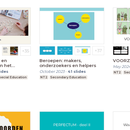
 en
Beroepen: makers,
VOORZE
n het
onderzoekers en helpers
May 202
lides
October 2023
-
41
slides
NT2
Sec
pecial Education
NT2
Secondary Education