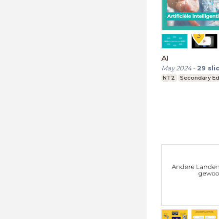
AI
May 2024
-
29
sli
NT2
Secondary Ed