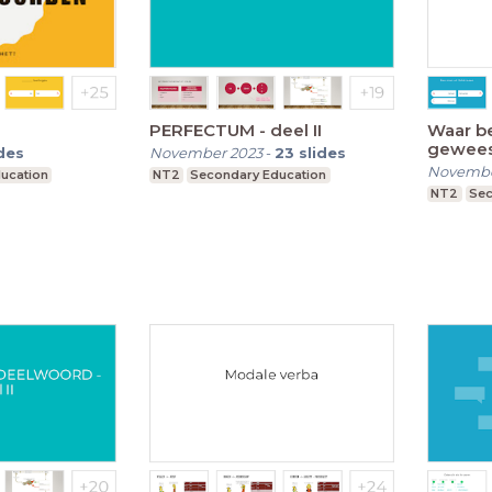
PERFECTUM - deel II
Waar be
gewees
ides
November 2023
-
23
slides
Novembe
ucation
NT2
Secondary Education
NT2
Sec