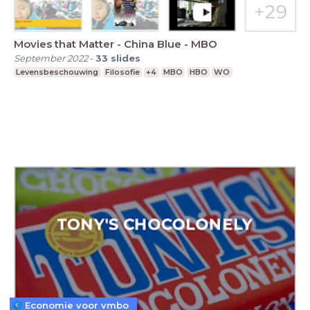
Movies that Matter - China Blue - MBO
September 2022
-
33
slides
Levensbeschouwing
Filosofie
+4
MBO
HBO
WO
Economie voor vmbo