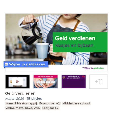
Wijzer in geldzaken
Geld verdienen
March 2026
-
15
slides
Mens & Maatschappij
Economie
+2
Middelbare school
vmbo, mavo, havo, vwo
Leerjaar 1,2