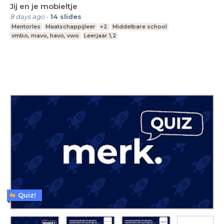
Jij en je mobieltje
8 days ago
-
14
slides
Mentorles
Maatschappijleer
+2
Middelbare school
vmbo, mavo, havo, vwo
Leerjaar 1,2
Quiz!