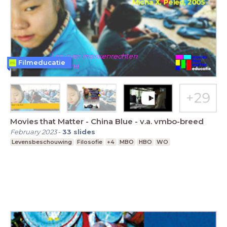
Filmeducatie
Movies that Matter - China Blue - v.a. vmbo-breed
February 2023
-
33
slides
Levensbeschouwing
Filosofie
+4
MBO
HBO
WO