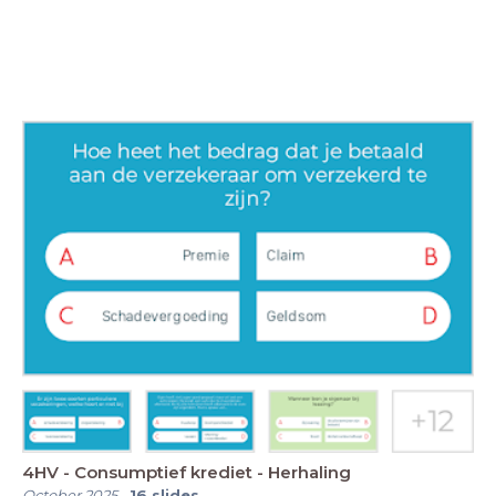
4HV - Consumptief krediet - Herhaling
October 2025
-
16
slides