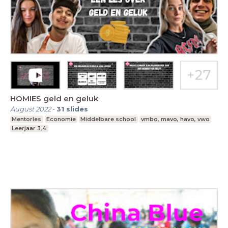
HOMIES geld en geluk
August 2022
-
31
slides
Mentorles
Economie
Middelbare school
vmbo, mavo, havo, vwo
Leerjaar 3,4