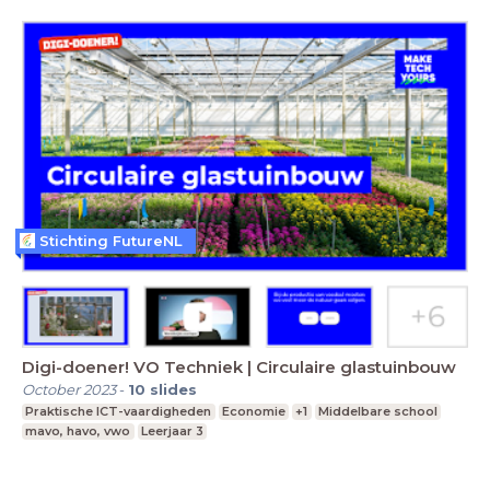
Stichting FutureNL
Digi-doener! VO Techniek | Circulaire glastuinbouw
October 2023
-
10
slides
Praktische ICT-vaardigheden
Economie
+1
Middelbare school
mavo, havo, vwo
Leerjaar 3