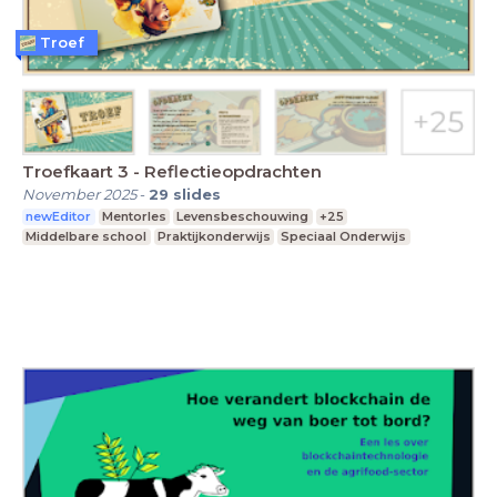
Troef
Troefkaart 3 - Reflectieopdrachten
November 2025
-
29
slides
newEditor
Mentorles
Levensbeschouwing
+25
Middelbare school
Praktijkonderwijs
Speciaal Onderwijs