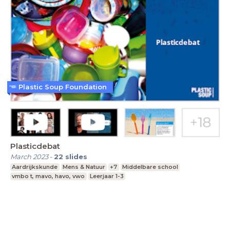
Plastic Soup Foundation
Plasticdebat
March 2023
-
22
slides
Aardrijkskunde
Mens & Natuur
+7
Middelbare school
vmbo t, mavo, havo, vwo
Leerjaar 1-3