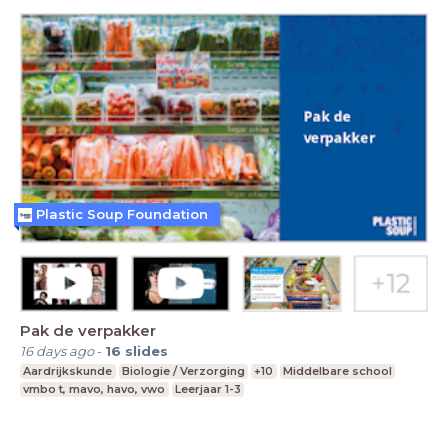
Plastic Soup Foundation
Pak de verpakker
16 days ago
-
16
slides
Aardrijkskunde
Biologie / Verzorging
+10
Middelbare school
vmbo t, mavo, havo, vwo
Leerjaar 1-3