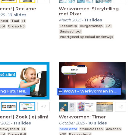
ener! | Reclame
Werkvormen: Storytelling
met Pixar
025
-
13
slides
March 2025
-
11
slides
sheid
Taal
+1
LessonUp
Burgerschap
+21
ool
Groep 1-3
Basisschool
Voortgezet speciaal onderwijs
Middelbare school
ting FutureNL
WoW! - Werkvormen in LessonUp
ner! | Zoek (je) slim!
Werkvormen: Timer
 2025
-
11
slides
October 2025
-
10
slides
iawijsheid
+1
newEditor
Studielessen
Rekenen
ool
Groep 6-8
+30
Basisschool