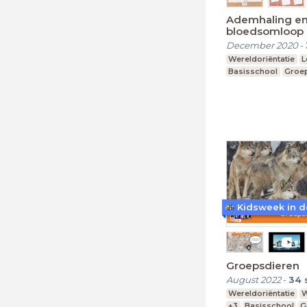
Ademhaling e
bloedsomloop
December 2020
-
Wereldoriëntatie
L
Basisschool
Groep
Kidsweek in d
Groepsdieren
August 2022
-
34
Wereldoriëntatie
W
+3
Basisschool
G