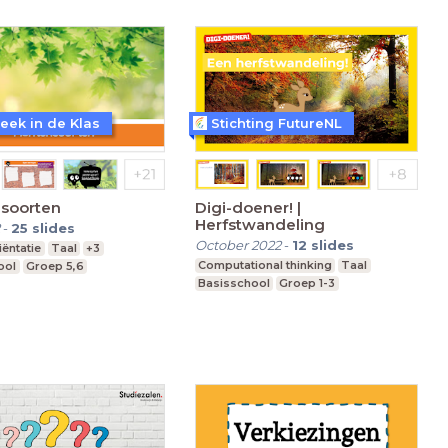
eek in de Klas
Stichting FutureNL
nsoorten
Digi-doener! |
Herfstwandeling
-
25
slides
October 2022
-
12
slides
ëntatie
Taal
+3
Computational thinking
Taal
ool
Groep 5,6
Basisschool
Groep 1-3