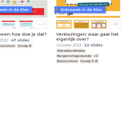
eek in de Klas
Kidsweek in de Klas
ewen: hoe doe je dat?
Verkiezingen: waar gaat het
eigenlijk over?
2022
-
47
slides
October 2023
-
22
slides
isschool
Groep 8
Wereldoriëntatie
Burgerschapskunde
+3
Basisschool
Groep 5-8