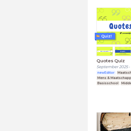
Quiz!
Quotes Quiz
September 2025
-
newEditor
Maatsch
Mens & Maatschapp
Basisschool
Midde
vmbo, mavo, havo,