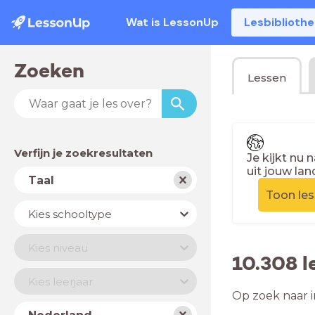
Wat is LessonUp
Lesbiblioth
Zoeken
Lessen
Verfijn je zoekresultaten
Je kijkt nu 
uit jouw lan
Vak
Taal
Toon le
Schooltype
Kies schooltype
Niveau
Kies niveau
10.308 l
Jaar
Kies leerjaar
Op zoek naar i
Land