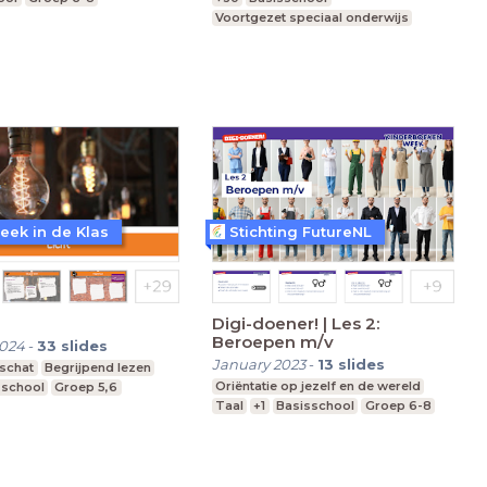
Voortgezet speciaal onderwijs
Middelbare school
eek in de Klas
Stichting FutureNL
Digi-doener! | Les 2:
Beroepen m/v
2024
-
33
slides
January 2023
-
13
slides
schat
Begrijpend lezen
Oriëntatie op jezelf en de wereld
sschool
Groep 5,6
Taal
+1
Basisschool
Groep 6-8