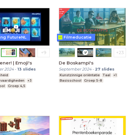
ting FutureNL
Filmeducatie
ener! | Emoji's
De Boskampi's
r 2024
-
13
slides
September 2024
-
27
slides
sheid
Kunstzinnige oriëntatie
Taal
+1
svaardigheden
+3
Basisschool
Groep 5-8
ool
Groep 4,5