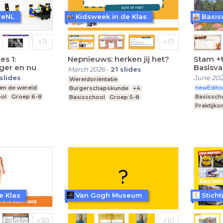
reNL
Kidsweek in de Klas
Basis
es 1:
Nepnieuws: herken jij het?
Stam +t
ger en nu
Basisv
March 2026
-
21
slides
slides
June 20
Wereldoriëntatie
 en de wereld
newEdito
Burgerschapskunde
+4
ool
Groep 6-8
Basissch
Basisschool
Groep 5-8
Praktijko
e Klas
Van Gogh Museum
Stich