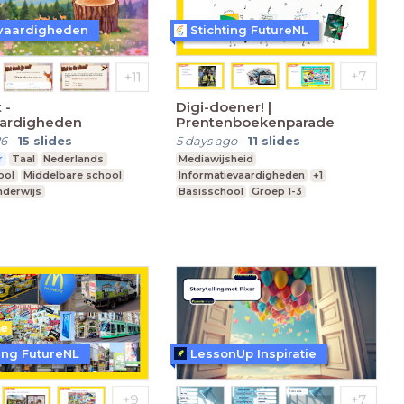
vaardigheden
Stichting FutureNL
 -
Digi-doener! |
aardigheden
Prentenboekenparade
26
-
15
slides
5 days ago
-
11
slides
r
Taal
Nederlands
Mediawijsheid
ool
Middelbare school
Informatievaardigheden
+1
nderwijs
Basisschool
Groep 1-3
ting FutureNL
LessonUp Inspiratie