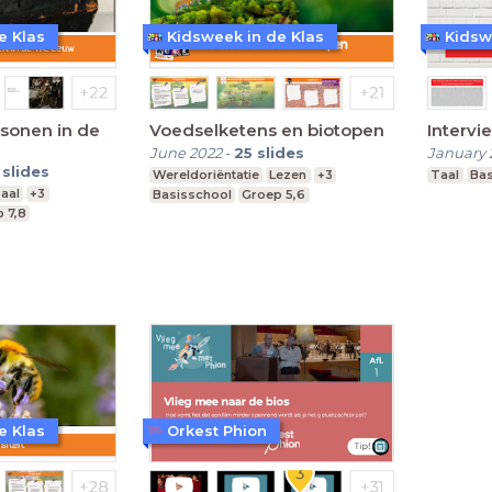
e Klas
Kidsweek in de Klas
Kidsw
rsonen in de
Voedselketens en biotopen
Intervi
June 2022
-
25
slides
January 
slides
Wereldoriëntatie
Lezen
+3
Taal
Bas
aal
+3
Basisschool
Groep 5,6
 7,8
e Klas
Orkest Phion