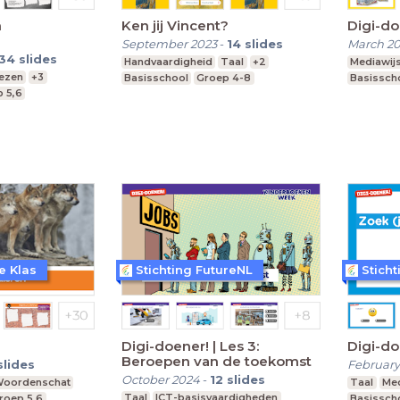
n
Ken jij Vincent?
Digi-do
September 2023
-
14
slides
March 2
34
slides
Handvaardigheid
Taal
+2
Mediawij
ezen
+3
Basisschool
Groep 4-8
Basissch
 5,6
e Klas
Stichting FutureNL
Stich
Digi-doener! | Les 3:
Digi-doe
Beroepen van de toekomst
slides
February
October 2024
-
12
slides
oordenschat
Taal
Med
Taal
ICT-basisvaardigheden
roep 5,6
Basissch