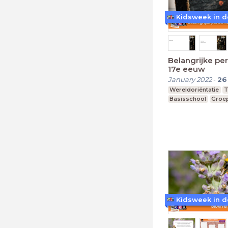
Kidsweek in d
Belangrijke pe
17e eeuw
January 2022
-
26
Wereldoriëntatie
T
Basisschool
Groep
Kidsweek in d