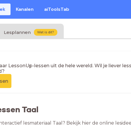
eek
Kanalen
aiToolsTab
Lesplannen
Wat is dit?
naar LessonUp-lessen uit de hele wereld. Wil je liever l
d?
ssen
essen Taal
nteractief lesmateriaal Taal? Bekijk hier de online lesi