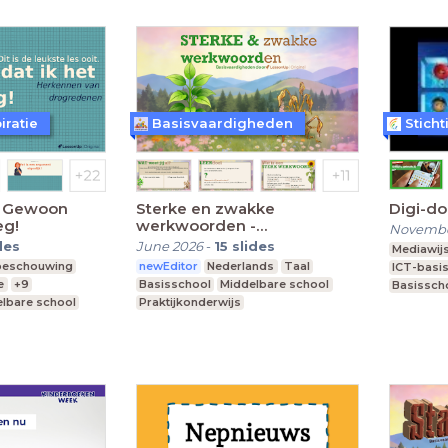
iratie
Basisvaardigheden
Stich
- Gewoon
Sterke en zwakke
Digi-do
eg!
werkwoorden -
Novembe
Basisvaardigheden
des
June 2026
-
15
slides
Mediawij
beschouwing
newEditor
Nederlands
Taal
ICT-basi
e
+9
Basisschool
Middelbare school
Basissch
lbare school
Praktijkonderwijs