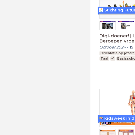
Stichting Futu
Digi-doener! | L
Beroepen vroe
October 2024
-
15
Oriëntatie op jezelf
Taal
+1
Basissch
Kidsweek in d