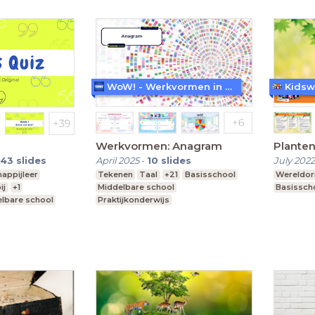
WoW! - Werkvormen in LessonUp
Kidsw
Werkvormen: Anagram
Plante
43
slides
April 2025
-
10
slides
July 2022
appijleer
Tekenen
Taal
+21
Basisschool
Wereldori
ij
+1
Middelbare school
Basissch
lbare school
Praktijkonderwijs
 vwo