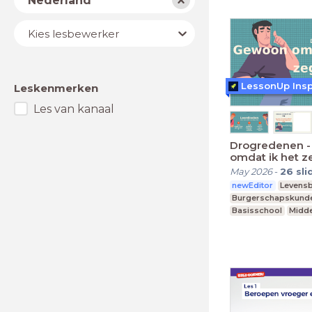
Nederland
Lesbewerker
Kies lesbewerker
LessonUp Insp
Leskenmerken
Les van kanaal
Drogredenen 
omdat ik het z
May 2026
-
26
sli
newEditor
Levens
Burgerschapskund
Basisschool
Midde
MBO